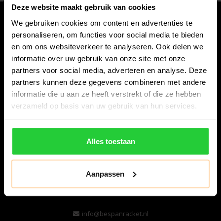
Deze website maakt gebruik van cookies
We gebruiken cookies om content en advertenties te
personaliseren, om functies voor social media te bieden
en om ons websiteverkeer te analyseren. Ook delen we
informatie over uw gebruik van onze site met onze
partners voor social media, adverteren en analyse. Deze
partners kunnen deze gegevens combineren met andere
informatie die u aan ze heeft verstrekt of die ze hebben
verzameld op basis van uw gebruik van hun services.
Bespanracket.nl is dé racketspecialist van Lelystad en
omstreken.
Alles toestaan
Snijdersstraat 6
8224 AA Lelystad
Nederland
Aanpassen
06-57276080
info@bespanracket.nl