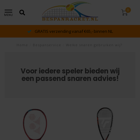
0
MENU
GRATIS verzending vanaf €65,- binnen NL
Home
/
Bespanservice
/
Welke snaren gebruiken wij?
Voor iedere speler bieden wij
een passend snaren advies!