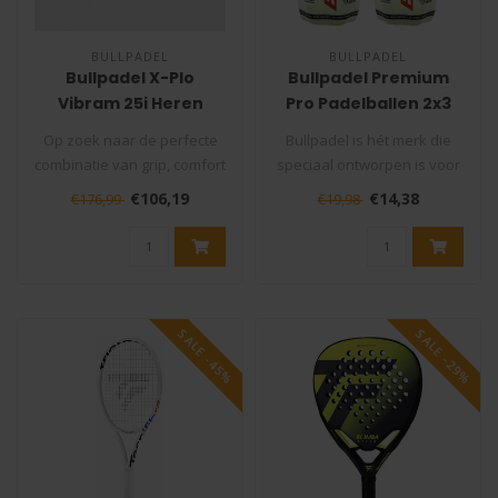
BULLPADEL
BULLPADEL
Bullpadel X-Plo
Bullpadel Premium
Vibram 25i Heren
Pro Padelballen 2x3
Padelschoen Grijs
stuks
Op zoek naar de perfecte
Bullpadel is hét merk die
combinatie van grip, comfort
speciaal ontworpen is voor
en duurzaamheid op de
padel. Wil je padel materi..
€106,19
€14,38
€176,99
€19,98
pade..
SALE -45%
SALE -29%