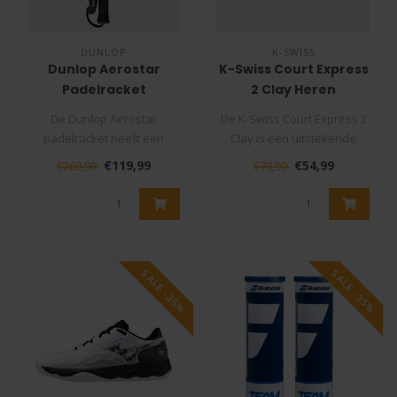
DUNLOP
K-SWISS
Dunlop Aerostar
K-Swiss Court Express
Padelracket
2 Clay Heren
Tennisschoen Zwart
De Dunlop Aerostar
De K-Swiss Court Express 2
padelracket heeft een
Clay is een uitstekende
Super-premium 16K Carbon
sportschoen die speciaal is
€119,99
€54,99
€269,99
€79,99
constructie vo..
o..
SALE -25%
SALE -35%