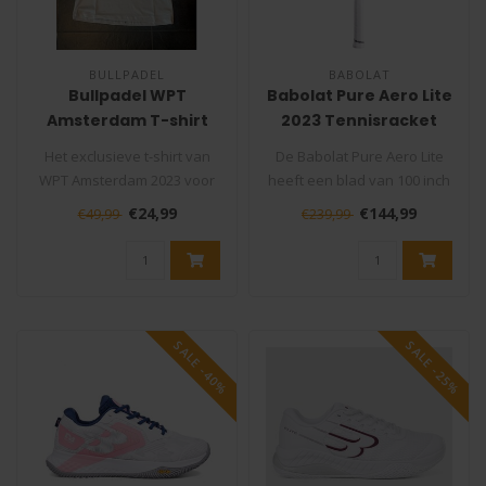
BULLPADEL
BABOLAT
Bullpadel WPT
Babolat Pure Aero Lite
Amsterdam T-shirt
2023 Tennisracket
Heren 2023
Het exclusieve t-shirt van
De Babolat Pure Aero Lite
WPT Amsterdam 2023 voor
heeft een blad van 100 inch
heren. Het padel toernooi
en een open
€24,99
€144,99
€49,99
€239,99
van..
snarenpatroon ..
SALE -40%
SALE -25%