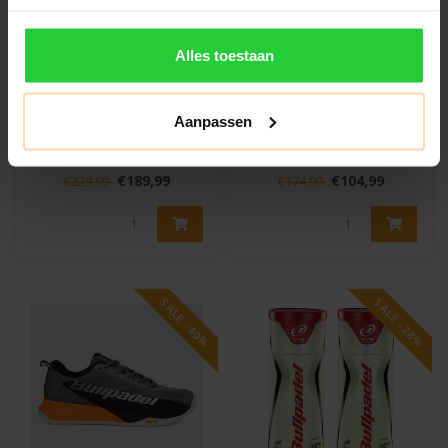
BULLPADEL
BULLPADEL
Alles toestaan
Bullpadel Vertex 04 W
Bullpadel Xplo Vibram
Pack 2025
25V Heren
Padelschoen
Aanpassen
De Bullpadel Vertex 04 W
De Bullpadel Xplo 25V
Pack 2025 is een compleet
Heren padelschoen is een
padelpakket voor de
hoogwaardige schoen
€189,99
€104,99
€229,99
€174,99
fanatieke..
speciaal ontw..
SALE -40%
SALE -28%