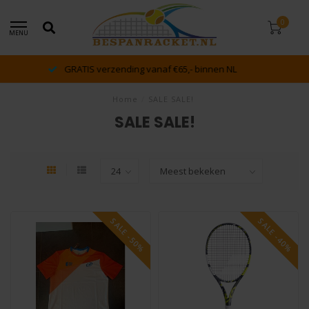
0
MENU
dé racket en bespan specialist van Lelystad en omstreken
Home
/
SALE SALE!
SALE SALE!
SALE -50%
SALE -40%