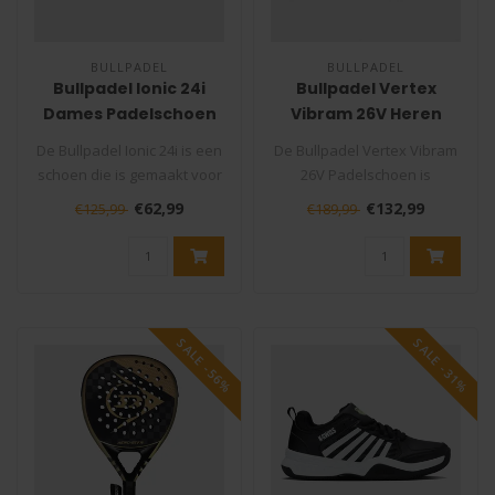
BULLPADEL
BULLPADEL
Bullpadel Ionic 24i
Bullpadel Vertex
Dames Padelschoen
Vibram 26V Heren
Padelschoen
De Bullpadel Ionic 24i is een
De Bullpadel Vertex Vibram
schoen die is gemaakt voor
26V Padelschoen is
spelers die op zoek zij..
gemaakt voor padelspelers
€62,99
€132,99
€125,99
€189,99
die hard..
SALE -56%
SALE -31%