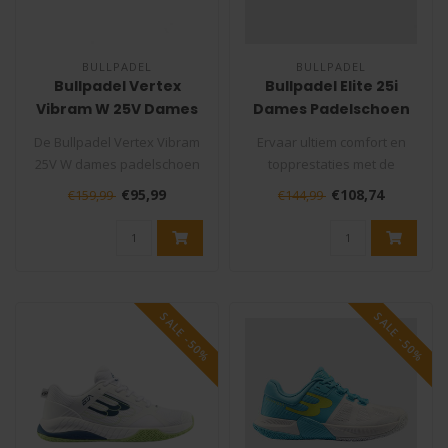
BULLPADEL
BULLPADEL
Bullpadel Vertex
Bullpadel Elite 25i
Vibram W 25V Dames
Dames Padelschoen
Padelschoen
Wit
De Bullpadel Vertex Vibram
Ervaar ultiem comfort en
25V W dames padelschoen
topprestaties met de
is een padelschoen
Bullpadel Elite 25i Dames
€95,99
€108,74
€159,99
€144,99
specifiek ..
Padelsch..
SALE -50%
SALE -50%