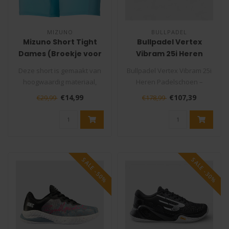
MIZUNO
BULLPADEL
Mizuno Short Tight
Bullpadel Vertex
Dames (Broekje voor
Vibram 25i Heren
onder jurkje)
Padelschoen Blauw
Deze short is gemaakt van
Bullpadel Vertex Vibram 25i
hoogwaardig materiaal,
Heren Padelschoen –
bestaande uit 84%
Maximale grip, ultieme
€14,99
€107,39
€29,99
€178,99
polyester en ..
control..
SALE -50%
SALE -30%