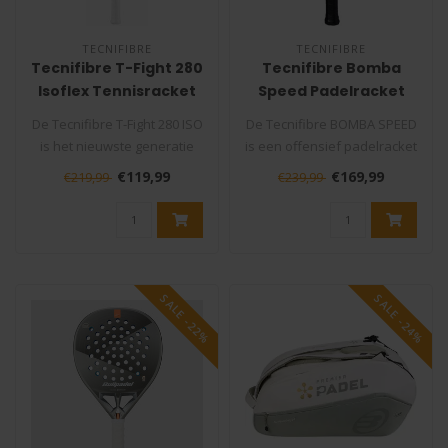
TECNIFIBRE
TECNIFIBRE
Tecnifibre T-Fight 280
Tecnifibre Bomba
Isoflex Tennisracket
Speed Padelracket
De Tecnifibre T-Fight 280 ISO
De Tecnifibre BOMBA SPEED
is het nieuwste generatie
is een offensief padelracket
tennisracket van Tecnifi..
voor gevorderde tot exper..
€119,99
€169,99
€219,99
€239,99
SALE -22%
SALE -24%