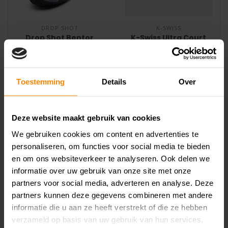
DROP SHOT
K-SWISS
Drop Shot Bentor
K-Swiss Ultra Court
Lima Padelschoen
Padel Heren
Heren
Padelschoen
De Drop Shot Bentor Lima
Ben je op zoek naar een
Heren is een onderdeel van
padelschoen die je
Toestemming
Details
Over
de schoenencollectie van
vertrouwen geeft bij elke
€89,99
€99,99
€159,99
€139,99
Dro..
sprint, sto..
Deze website maakt gebruik van cookies
We gebruiken cookies om content en advertenties te
personaliseren, om functies voor social media te bieden
SALE -17%
SALE -40%
en om ons websiteverkeer te analyseren. Ook delen we
informatie over uw gebruik van onze site met onze
partners voor social media, adverteren en analyse. Deze
partners kunnen deze gegevens combineren met andere
informatie die u aan ze heeft verstrekt of die ze hebben
verzameld op basis van uw gebruik van hun services.