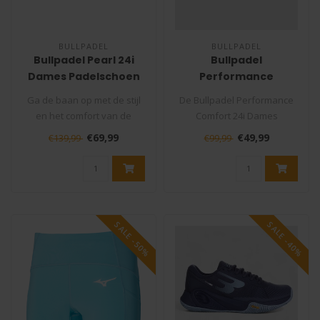
BULLPADEL
BULLPADEL
Bullpadel Pearl 24i
Bullpadel
Dames Padelschoen
Performance
Comfort 24i Dames
Ga de baan op met de stijl
De Bullpadel Performance
Padelschoen
en het comfort van de
Comfort 24i Dames
Bullpadel Pearl 24i
Padelschoen is gemaakt
€69,99
€49,99
€139,99
€99,99
padelschoen..
voor speelster..
SALE -50%
SALE -40%