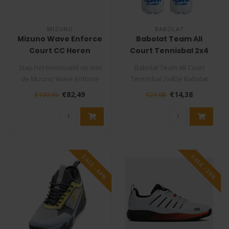
MIZUNO
BABOLAT
Mizuno Wave Enforce
Babolat Team All
Court CC Heren
Court Tennisbal 2x4
Tennisschoen
Stap het tennisveld op met
Babolat Team All Court
de Mizuno Wave Enforce
Tennisbal 2x4De Babolat
Court CC Heren
Team All Court is de nieuwe
€82,49
€14,38
€109,99
€21,98
Tennisschoen, d..
naam ..
SALE -44%
SALE -29%