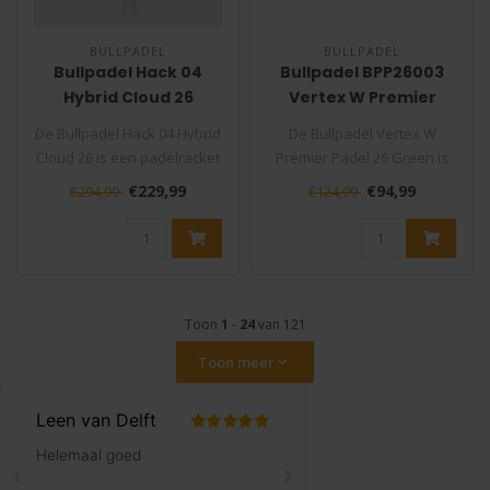
BULLPADEL
BULLPADEL
Bullpadel Hack 04
Bullpadel BPP26003
Hybrid Cloud 26
Vertex W Premier
Padelracket
Racketbag
De Bullpadel Hack 04 Hybrid
De Bullpadel Vertex W
Cloud 26 is een padelracket
Premier Padel 26 Green is
voor spelers die een hyb..
ontwikkeld voor
€229,99
€94,99
€294,99
€124,99
padelspeelsters ..
Toon
1
-
24
van 121
Toon meer