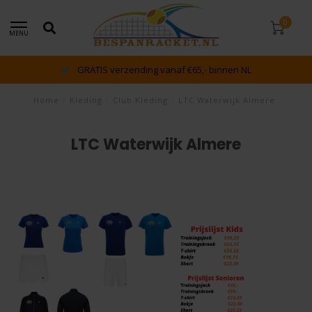
0
MENU
GRATIS verzending vanaf €65,- binnen NL
Home
/
Kleding
/
Club Kleding
/
LTC Waterwijk Almere
LTC Waterwijk Almere