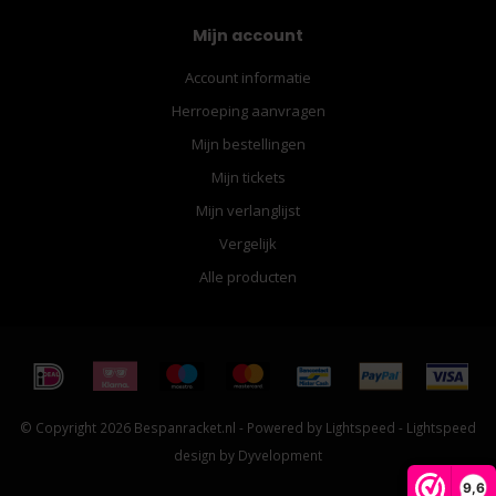
Mijn account
Account informatie
Herroeping aanvragen
Mijn bestellingen
Mijn tickets
Mijn verlanglijst
Vergelijk
Alle producten
© Copyright 2026 Bespanracket.nl - Powered by
Lightspeed
-
Lightspeed
design
by
Dyvelopment
9,6