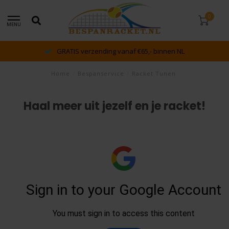
0
MENU
GRATIS verzending vanaf €65,- binnen NL
Home
/
Bespanservice
/
Racket Tunen
Haal meer uit jezelf en je racket!