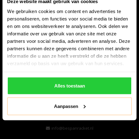
Deze website maakt gebruik van cookies
We gebruiken cookies om content en advertenties te
personaliseren, om functies voor social media te bieden
en om ons websiteverkeer te analyseren. Ook delen we
informatie over uw gebruik van onze site met onze
partners voor social media, adverteren en analyse. Deze
partners kunnen deze gegevens combineren met andere
informatie die u aan ze heeft verstrekt of die ze hebben
verzameld op basis van uw gebruik van hun services.
Bespanracket.nl is dé racketspecialist van Lelystad en
omstreken.
Alles toestaan
Snijdersstraat 6
8224 AA Lelystad
Nederland
Aanpassen
06-57276080
info@bespanracket.nl