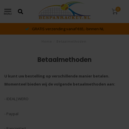
0
MENU
GRATIS verzending vanaf €65,- binnen NL
Home
/
Betaalmethoden
Betaalmethoden
U kunt uw bestelling op verschillende manier betalen.
Momenteel bieden wij de volgende betaalmethoden aan:
- IDEAL|WERO
- Paypal
- Bancontact