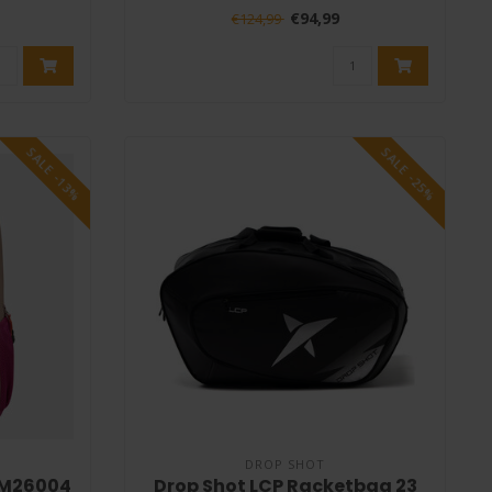
..
€94,99
€124,99
SALE -13%
SALE -25%
DROP SHOT
PM26004
Drop Shot LCP Racketbag 23