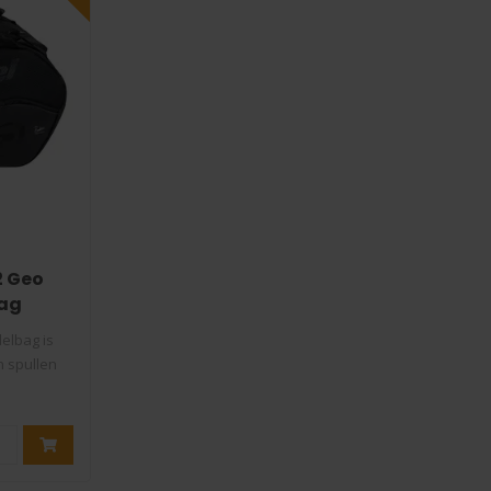
2 Geo
bag
elbag is
n spullen