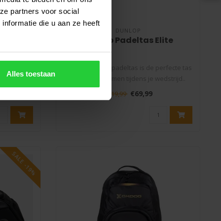
ze partners voor social
nformatie die u aan ze heeft
DUNLOP
tero
Dunlop Padeltas Elite
as Zwart is
De Dunlop Elite padeltas is de perfecte tas
Alles toestaan
as spec..
om mee te nemen tijdens je wedstrijd..
€69,99
€119,99
SALE -19%