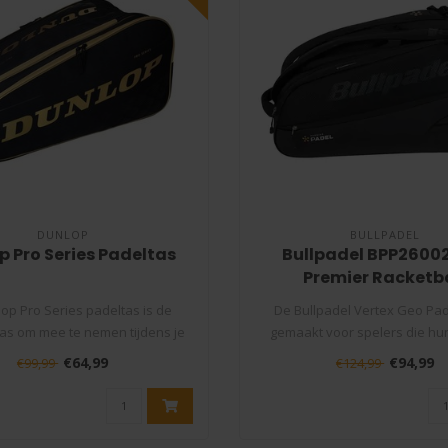
DUNLOP
BULLPADEL
p Pro Series Padeltas
Bullpadel BPP2600
Premier Racket
op Pro Series padeltas is de
De Bullpadel Vertex Geo Pad
tas om mee te nemen tijdens je
gemaakt voor spelers die hu
weds..
serieus..
€64,99
€94,99
€99,99
€124,99