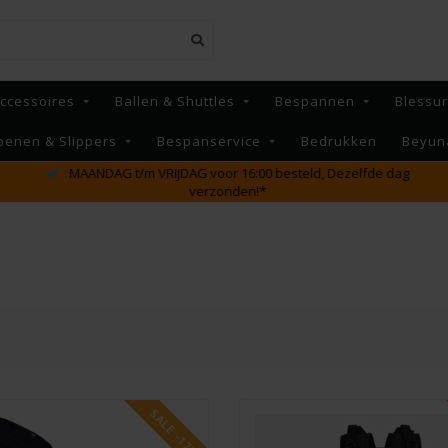
ccessoires
Ballen & Shuttles
Bespannen
Blessu
oenen & Slippers
Bespanservice
Bedrukken
Beyun
MAANDAG t/m VRIJDAG voor 16:00 besteld, Dezelfde dag
verzonden!*
SALE -17%