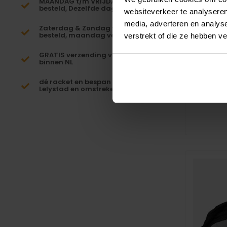
MAANDAG t/m VRIJDAG voor 16:00
besteld, Dezelfde dag verzonden!*
websiteverkeer te analyseren
media, adverteren en analys
Zaterdag & Zondag voor 23:59
besteld, maandag verzonden!
verstrekt of die ze hebben v
Bullp
Ra
GRATIS verzending vanaf €65,-
binnen NL
De Bullpa
is een pra
dé racket en bespan specialist van
Lelystad en omstreken