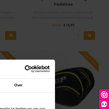
Padeltas
 Rugtas is
De tas is voorzien van een racketvak en
n sportta..
een ruim hoofdcompartiment waarin je al ..
€74,99
€99,99
SALE -27%
SALE -42%
Over
9,6
 media te bieden en om ons