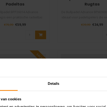
Padeltas
Rugtas
llpadel BPP26014 Advance
De Bullpadel Advance BPM26004
g is een praktische rackettas
ideaal voor padelspelers die ee
voor speler..
€59,99
€34,99
€76,99
€39,99
SALE -6%
Details
 van cookies
ent en advertenties te personaliseren, om functies voor social