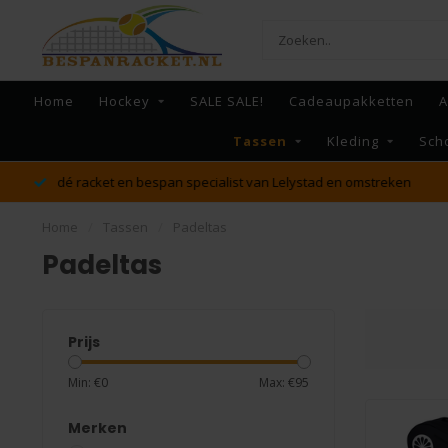
Home
Hockey
SALE SALE!
Cadeaupakketten
A
Tassen
Kleding
Sch
dé racket en bespan specialist van Lelystad en omstreken
Home
/
Tassen
/
Padeltas
Padeltas
Prijs
Min: €
0
Max: €
95
Merken