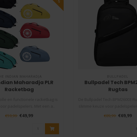
HE INDIAN MAHARADJA
BULLPADEL
ndian Maharadja PLR
Bullpadel Tech BPM
Racketbag
Rugtas
volle en functionele racketbag is
De Bullpadel Tech BPM26003 Ru
voor padelspelers. Met een a..
slimme keuze voor padelspelers
€49,99
€69,99
€59,99
€89,99