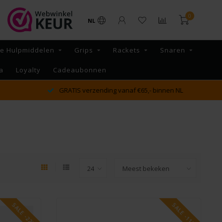
0
NL
re Hulpmiddelen
Grips
Rackets
Snaren
a
Loyalty
Cadeaubonnen
GRATIS verzending vanaf €65,- binnen NL
SALE -22%
SALE -11%