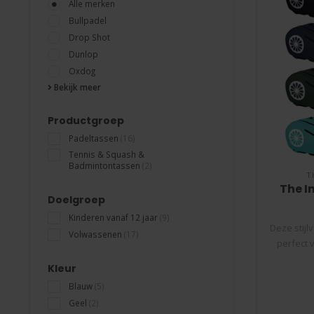
Alle merken
Bullpadel
Drop Shot
Dunlop
Oxdog
Bekijk meer
Productgroep
Padeltassen
(16)
Tennis & Squash &
Badmintontassen
(2)
T
The I
Doelgroep
Kinderen vanaf 12 jaar
(9)
Deze stijl
Volwassenen
(17)
perfect 
Kleur
Blauw
(5)
Geel
(2)