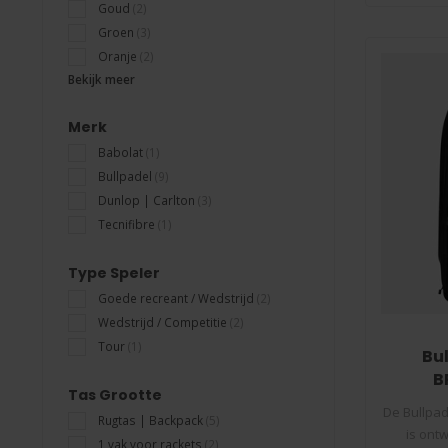
Goud
(2)
Groen
(3)
Oranje
(2)
Bekijk meer
Merk
Babolat
(1)
Bullpadel
(9)
Dunlop | Carlton
(3)
Tecnifibre
(1)
Type Speler
Goede recreant / Wedstrijd
(2)
Wedstrijd / Competitie
(2)
Tour
(1)
Bu
B
Tas Grootte
De Bullpa
Rugtas | Backpack
(5)
is ont
1 vak voor rackets
(2)