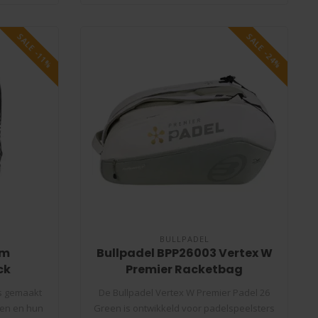
SALE -11%
SALE -24%
BULLPADEL
rm
Bullpadel BPP26003 Vertex W
ck
Premier Racketbag
is gemaakt
De Bullpadel Vertex W Premier Padel 26
men en hun
Green is ontwikkeld voor padelspeelsters