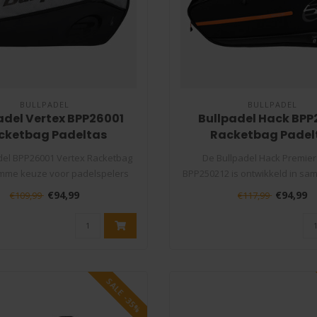
BULLPADEL
BULLPADEL
adel Vertex BPP26001
Bullpadel Hack BPP
cketbag Padeltas
Racketbag Padel
del BPP26001 Vertex Racketbag
De Bullpadel Hack Premier
limme keuze voor padelspelers
BPP250212 is ontwikkeld in sa
die..
met Paqu..
€94,99
€94,99
€109,99
€117,99
SALE -35%