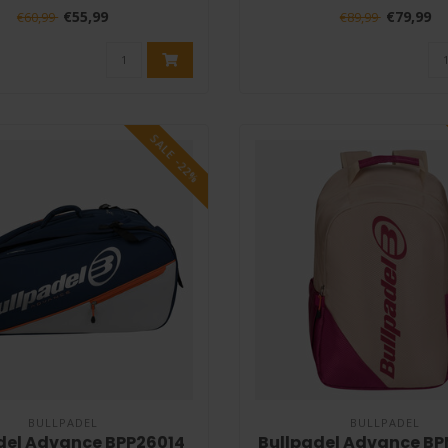
padelsp..
ge..
€55,99
€79,99
€60,99
€89,99
SALE -22%
BULLPADEL
BULLPADEL
del Advance BPP26014
Bullpadel Advance B