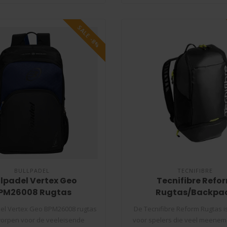
SALE -8%
BULLPADEL
TECNIFIBRE
llpadel Vertex Geo
Tecnifibre Refo
PM26008 Rugtas
Rugtas/Backpa
del Vertex Geo BPM26008 rugtas
De Tecnifibre Reform Rugtas 
worpen voor de veeleisende
voor spelers die veel meene