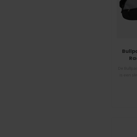
Bullp
Ra
De Bullpa
is een s