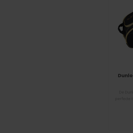
Dunlo
De Dunl
perfecte 