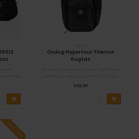
OXDOG
26012
Oxdog Hypertour Thermo
tas
Rugtas
 Padel
De Oxdog Hypertour Thermo Rugtas is dé
menwerking
padelrugtas die jij nodig hebt, de oxdog..
€69,99
SALE -24%