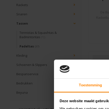
Rackets
De Bu
Snaren
Racketba
Tassen
Tennistas & Squashtas &
Badmintontas
(72)
Padeltas
(37)
Kleding
Schoenen & Slippers
Bespanservice
Bedrukken
Toestemming
Beyuna
Deze website maakt gebruik
We gebruiken cookies om cont