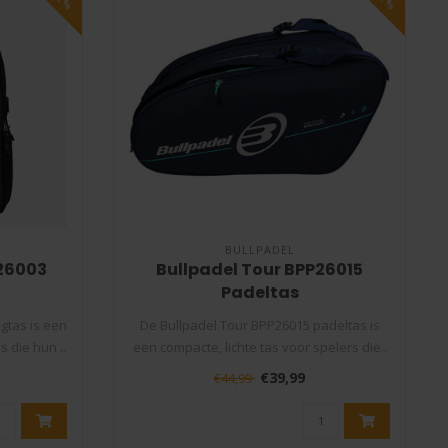
BULLPADEL
26003
Bullpadel Tour BPP26015
Padeltas
gtas is een
De Bullpadel Tour BPP26015 padeltas is
 die hun ..
een compacte, lichte tas voor spelers die..
€39,99
€44,99