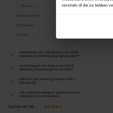
verstrekt of die ze hebben v
Slippers
(17)
Bespanservice
Bedrukken
Beyuna
MAANDAG t/m VRIJDAG voor 16:00
besteld, Dezelfde dag verzonden!*
Zaterdag & Zondag voor 23:59
besteld, maandag verzonden!
GRATIS verzending vanaf €65,-
binnen NL
dé racket en bespan specialist van
Lelystad en omstreken