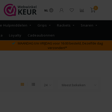
0
NL
re Hulpmiddelen
Grips
Rackets
Snaren
na
Loyalty
Cadeaubonnen
GRATIS verzending vanaf €65,- binnen NL