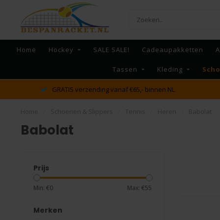
Home
Hockey
SALE SALE!
Cadeaupakketten
A
Tassen
Kleding
Scho
dé racket en bespan specialist van Lelystad en omstreken
Home
/
Schoenen & Slippers
/
Tennis
/
Heren
/
Babolat
Babolat
Prijs
Min: €
0
Max: €
55
Merken