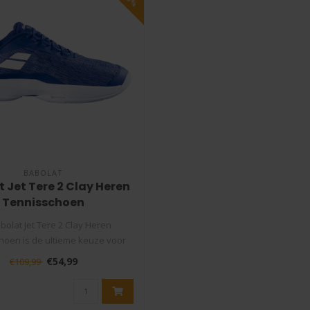
BABOLAT
 Jet Tere 2 Clay Heren
Tennisschoen
bolat Jet Tere 2 Clay Heren
hoen is de ultieme keuze voor
elke tenn..
€54,99
€109,99