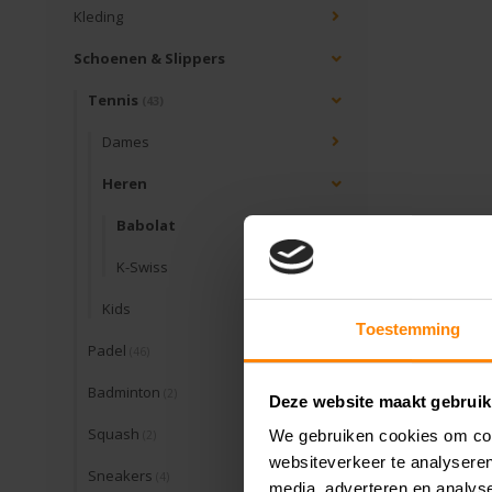
Kleding
Schoenen & Slippers
Tennis
(43)
Dames
Heren
Babolat
K-Swiss
Kids
Toestemming
Padel
(46)
Badminton
(2)
Deze website maakt gebruik
Squash
We gebruiken cookies om cont
(2)
websiteverkeer te analyseren
Sneakers
(4)
media, adverteren en analys