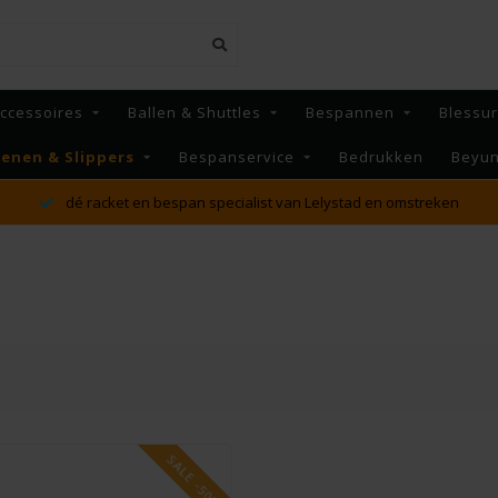
ccessoires
Ballen & Shuttles
Bespannen
Blessu
enen & Slippers
Bespanservice
Bedrukken
Beyu
MAANDAG t/m VRIJDAG voor 16:00 besteld, Dezelfde dag
verzonden!*
SALE -50%