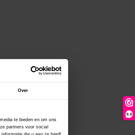
Over
9,6
 media te bieden en om ons
ze partners voor social
nformatie die u aan ze heeft