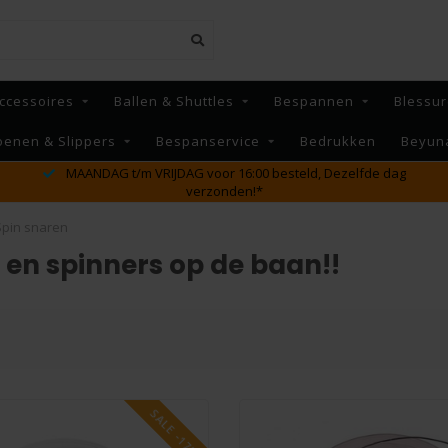
ccessoires
Ballen & Shuttles
Bespannen
Blessur
oenen & Slippers
Bespanservice
Bedrukken
Beyun
MAANDAG t/m VRIJDAG voor 16:00 besteld, Dezelfde dag
verzonden!*
Spin snaren
 en spinners op de baan!!
SALE -17%