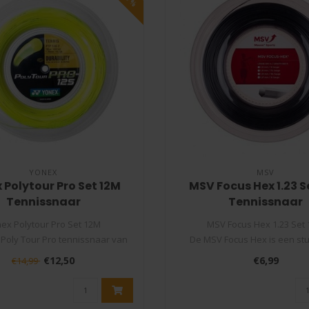
YONEX
MSV
 Polytour Pro Set 12M
MSV Focus Hex 1.23 S
Tennissnaar
Tennissnaar
ex Polytour Pro Set 12M
MSV Focus Hex 1.23 Set
Poly Tour Pro tennissnaar van
De MSV Focus Hex is een st
Yonex is éé..
Polyester tenniss..
€12,50
€6,99
€14,99