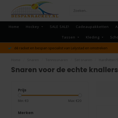
Home
Hockey
SALE SALE!
Cadeaupakketten
A
Tassen
Kleding
Sch
dé racket en bespan specialist van Lelystad en omstreken
Home
/
Snaren
/
Tennissnaren
/
Set snaren
/
Hardhitter/
Snaren voor de echte knallers
Prijs
Min: €
0
Max: €
20
Merken