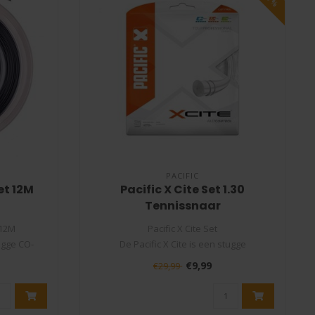
PACIFIC
et 12M
Pacific X Cite Set 1.30
Tennissnaar
 12M
Pacific X Cite Set
ugge CO-
De Pacific X Cite is een stugge
monofilament polyester snaar..
€9,99
€29,99