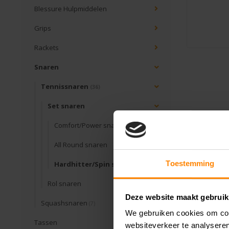
De Babol
Blessure Hulpmiddelen
Grips
Rackets
Snaren
Tennissnaren
(36)
Set snaren
Comfort/Power snaren
All Round snaren
Toestemming
Hardhitter/Spin snaren
Rol snaren
Deze website maakt gebruik
Squashsnaren
(7)
We gebruiken cookies om cont
Tassen
websiteverkeer te analyseren