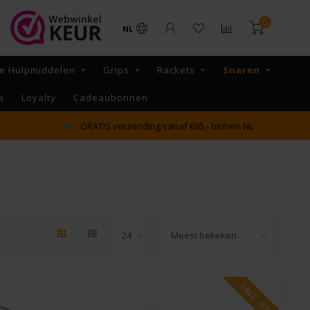
0
NL
e Hulpmiddelen
Grips
Rackets
Snaren
a
Loyalty
Cadeaubonnen
GRATIS verzending vanaf €65,- binnen NL
SALE -67%