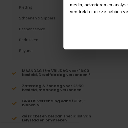
media, adverteren en analys
Kleding
verstrekt of die ze hebben v
Schoenen & Slippers
Bespanservice
Bedrukken
Beyuna
MAANDAG t/m VRIJDAG voor 16:00
besteld, Dezelfde dag verzonden!*
Zaterdag & Zondag voor 23:59
besteld, maandag verzonden!
GRATIS verzending vanaf €65,-
binnen NL
dé racket en bespan specialist van
Lelystad en omstreken