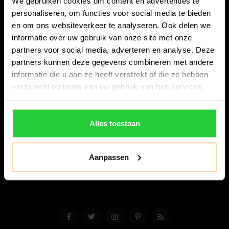
We gebruiken cookies om content en advertenties te
personaliseren, om functies voor social media te bieden
en om ons websiteverkeer te analyseren. Ook delen we
informatie over uw gebruik van onze site met onze
partners voor social media, adverteren en analyse. Deze
partners kunnen deze gegevens combineren met andere
Bespanracket.nl is dé racketspecialist van Lelystad en
informatie die u aan ze heeft verstrekt of die ze hebben
omstreken.
verzameld op basis van uw gebruik van hun services.
Snijdersstraat 6
8224 AA Lelystad
Alles toestaan
Nederland
06-57276080
Aanpassen
info@bespanracket.nl