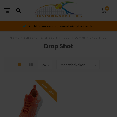
0
MENU
GRATIS verzending vanaf €65,- binnen NL
Home
/
Schoenen & Slippers
/
Padel
/
Dames
/
Drop Shot
Drop Shot
SALE -56%