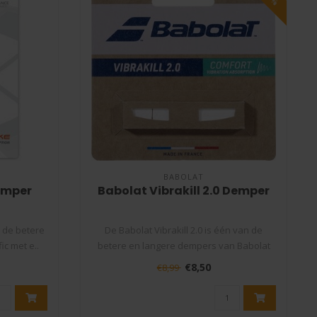
BABOLAT
Demper
Babolat Vibrakill 2.0 Demper
n de betere
De Babolat Vibrakill 2.0 is één van de
c met e..
betere en langere dempers van Babolat
m..
€8,50
€8,99