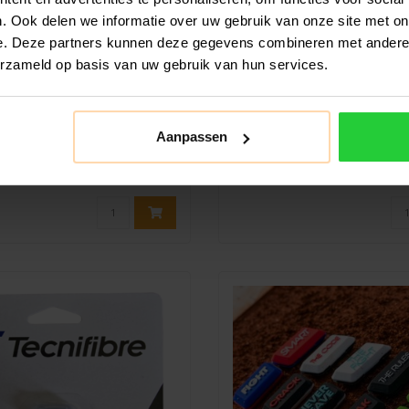
. Ook delen we informatie over uw gebruik van onze site met on
e. Deze partners kunnen deze gegevens combineren met andere i
BABOLAT
TECNIFIBRE
erzameld op basis van uw gebruik van hun services.
t Pure Aero Demper 2x
Tecnifibre Tricolore 
Demper
lat Pure Aero Demper is een
De Tecnifibre Tricolore demp
Aanpassen
e trillingsdemper die speciaal is
populair accessoire onder tenn
o..
o..
€7,50
€6,50
€8,50