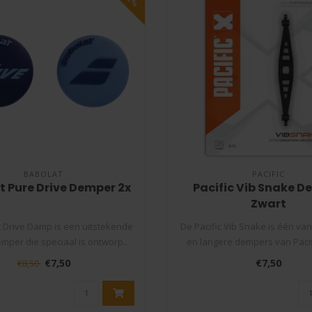
BABOLAT
PACIFIC
t Pure Drive Demper 2x
Pacific Vib Snake 
Zwart
 Drive Damp is een uitstekende
De Pacific Vib Snake is één va
demper die speciaal is ontworp..
en langere dempers van Pacifi
€7,50
€7,50
€8,50