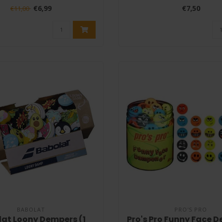
lag..
€6,99
€7,50
€11,00
BABOLAT
PRO'S PRO
at Loony Dempers (1
Pro's Pro Funny Face D