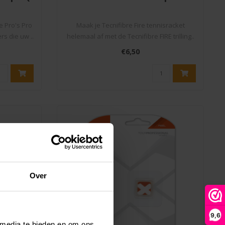
e Pro's Pro
Maak je Tecnifibre Fire tennisracket
s die uw ..
helemaal af met de Tecnifibre FIRE trilling..
€6,50
Over
9,6
 media te bieden en om ons