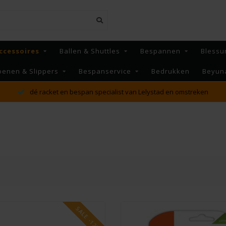
ccessoires
Ballen & Shuttles
Bespannen
Blessu
oenen & Slippers
Bespanservice
Bedrukken
Beyun
MAANDAG t/m VRIJDAG voor 16:00 besteld, Dezelfde dag
verzonden!*
SALE -12%