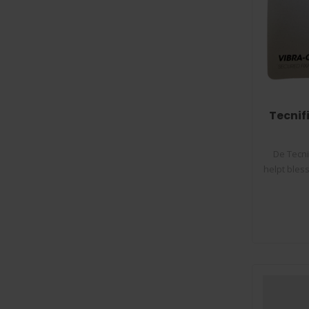
Tecnif
De Tecni
helpt ble