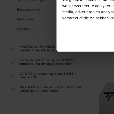
websiteverkeer te analyseren
Bespanservice
media, adverteren en analys
verstrekt of die ze hebben v
Bedrukken
Babola
Beyuna
De Babo
uitstekend
MAANDAG t/m VRIJDAG voor 16:00
besteld, Dezelfde dag verzonden!*
Zaterdag & Zondag voor 23:59
besteld, maandag verzonden!
GRATIS verzending vanaf €65,-
binnen NL
dé racket en bespan specialist van
Lelystad en omstreken