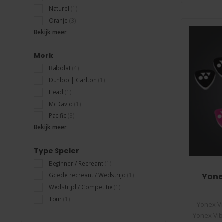
Naturel
(1)
Oranje
(3)
Bekijk meer
Merk
Babolat
(4)
Dunlop | Carlton
(1)
Head
(1)
McDavid
(1)
Pacific
(3)
Bekijk meer
Type Speler
Beginner / Recreant
(1)
Yone
Goede recreant / Wedstrijd
(1)
Wedstrijd / Competitie
(1)
Tour
(1)
Yonex V
Yonex Vib