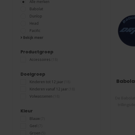
Alle merken
Babolat
Dunlop
Head
Pacific
Bekijk meer
Productgroep
Accessoires
(18)
Doelgroep
Babola
Kinderen tot 12 jaar
(18)
Kinderen vanaf 12 jaar
(18)
Volwassenen
(18)
De Babolat
trillings
Kleur
Blauw
(7)
Geel
(7)
Groen
(5)