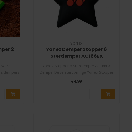
YONEX
mper 2
Yonex Demper Stopper 6
Sterdemper AC166EX
r wordt
Yonex Stopper 6 Sterdemper AC166EX
n 2 dempers
DemperDeze stervormige Yonex Stopper
trilling..
€4,99