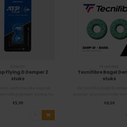
DUNLOP
TECNIFIBRE
op Flying D Demper 2
Tecnifibre Bagel De
stuks
stuks
ltiem comfort bij elke slag met
De Tecnifibre Bagel ID dempe
um trillingsdemper. Dankzij he..
populair accessoire onder tenn
on..
€5,99
€6,50