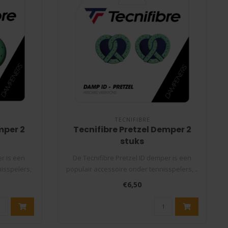
TECNIFIBRE
mper 2
Tecnifibre Pretzel Demper 2
stuks
r is een
De Tecnifibre Pretzel ID demper is een
isspelers,
populair accessoire onder tennisspelers, ..
€6,50