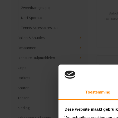
Zweetbandjes
(11)
Babol
Nerf Sport
(4)
De Babo
Tennis Accessoires
(47)
Ballen & Shuttles
Bespannen
Blessure Hulpmiddelen
Grips
Rackets
Snaren
Toestemming
Tassen
Kleding
Deze website maakt gebruik
We gebruiken cookies om cont
Schoenen & Slippers