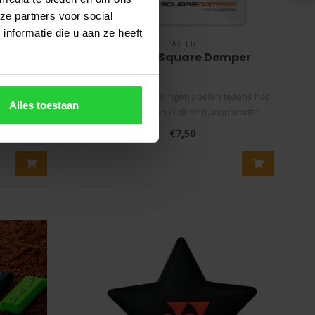
ze partners voor social
nformatie die u aan ze heeft
PACIFIC
2 stuks
Pacific Square Demper
er is een
Wil je minder trillingen voelen tijdens het
Alles toestaan
isspelers,
tennissen? Dan is deze transparante ..
€7,50