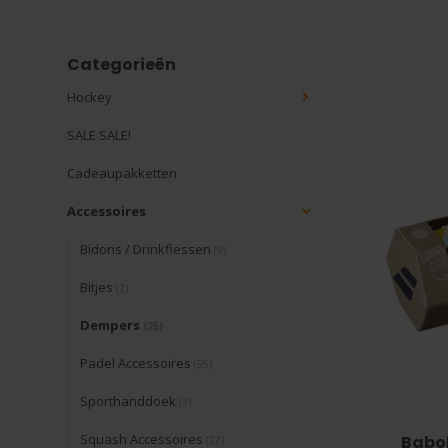
Categorieën
Hockey
SALE SALE!
Cadeaupakketten
Accessoires
Bidons / Drinkflessen
(9)
Bitjes
(2)
Dempers
(25)
Padel Accessoires
(55)
Sporthanddoek
(3)
Squash Accessoires
Babol
(27)