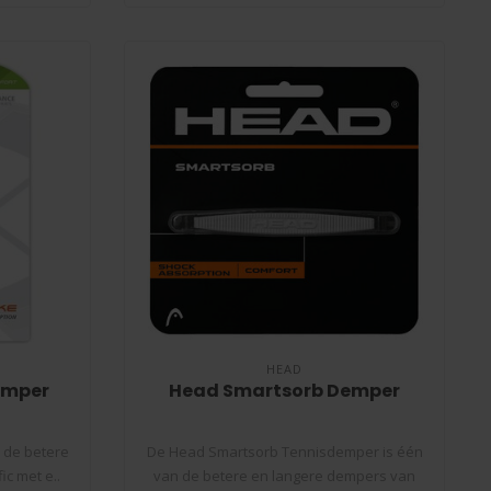
HEAD
Demper
Head Smartsorb Demper
n de betere
De Head Smartsorb Tennisdemper is één
c met e..
van de betere en langere dempers van