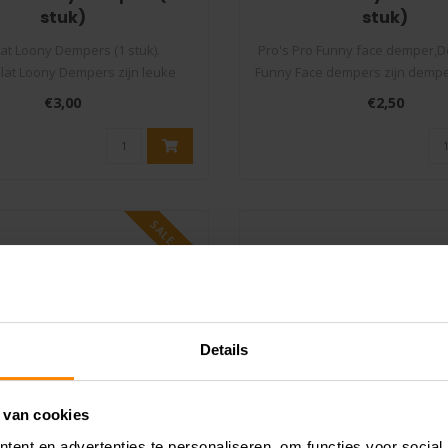
stuk)
stuk)
at Loony Dempers (1 stuk).
Pro's Pro Funny face demper,D
lat Loony Dempers zijn leuke
Funny Face dempers zijn demper
dempers die..
€3,00
€2,50
SALE -12%
Details
 van cookies
ent en advertenties te personaliseren, om functies voor social