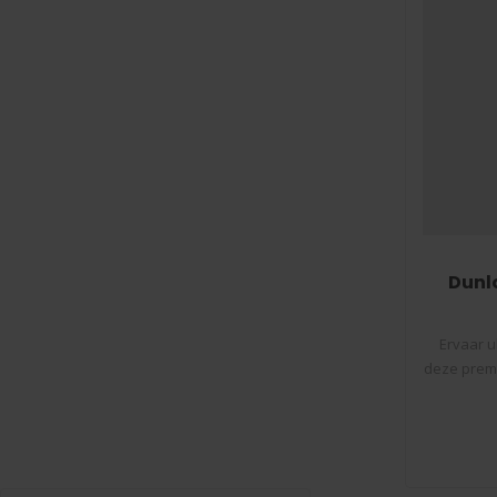
Dunl
Ervaar u
deze premi