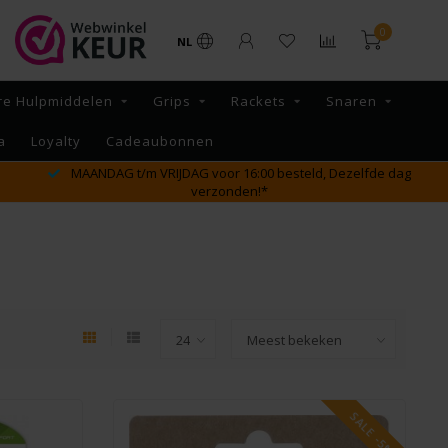
0
NL
re Hulpmiddelen
Grips
Rackets
Snaren
a
Loyalty
Cadeaubonnen
GRATIS verzending vanaf €65,- binnen NL
SALE -5%