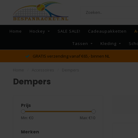
Home
Hockey
SALE SALE!
Cadeaupakketten
A
Tassen
Kleding
Sch
dé racket en bespan specialist van Lelystad en omstreken
Home
/
Accessoires
/
Dempers
Dempers
Prijs
Min: €
0
Max: €
10
Merken