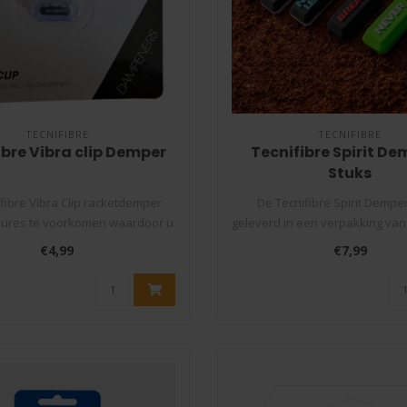
TECNIFIBRE
TECNIFIBRE
ibre Vibra clip Demper
Tecnifibre Spirit De
Stuks
fibre Vibra Clip racketdemper
De Tecnifibre Spirit Dempe
ssures te voorkomen waardoor u
geleverd in een verpakking va
va..
met e..
€4,99
€7,99