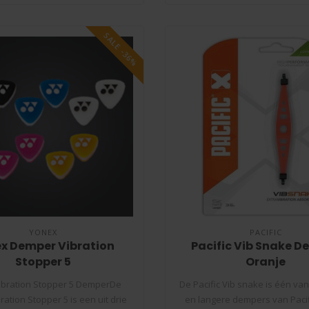
SALE -36%
YONEX
PACIFIC
x Demper Vibration
Pacific Vib Snake 
Stopper 5
Oranje
ibration Stopper 5 DemperDe
De Pacific Vib snake is één va
ration Stopper 5 is een uit drie
en langere dempers van Pacifi