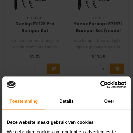
DUNLOP
YONEX
Dunlop FX 128 Pro
Yonex Percept 97/97L
Bumper Set
Bumper Set (model
(Squashracket)
2023)
Is je bumper beschadigd of
Is je bumper beschadigd of
zijn de grommets aan de
zijn de grommets aan de
binnenkant van je racket
binnenkant van je racket
€9,99
€11,50
stuk..
stuk..
Toestemming
Details
Over
Deze website maakt gebruik van cookies
We gebruiken cookies om content en advertenties te