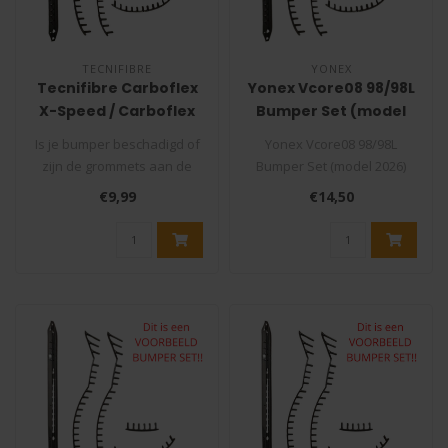
TECNIFIBRE
YONEX
Tecnifibre Carboflex
Yonex Vcore08 98/98L
X-Speed / Carboflex
Bumper Set (model
Airshaft Bumper Set
2026)
Is je bumper beschadigd of
Yonex Vcore08 98/98L
(Squashracket)
zijn de grommets aan de
Bumper Set (model 2026)
binnenkant van je racket
Is je bumper beschadigd of
€9,99
€14,50
stuk..
zijn de..