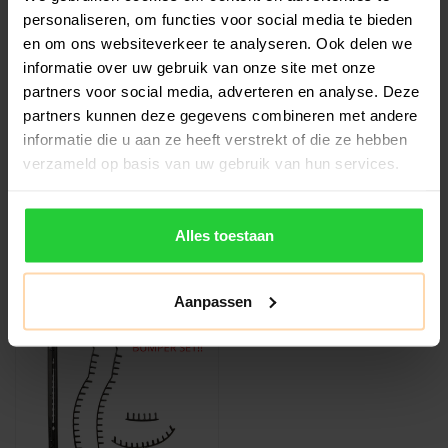
personaliseren, om functies voor social media te bieden
en om ons websiteverkeer te analyseren. Ook delen we
DUNLOP
DUNLOP
informatie over uw gebruik van onze site met onze
Dunlop CX 132 Bumper
Dunlop CX 125 Bumper
partners voor social media, adverteren en analyse. Deze
Set (Squashracket)
Set (Squashracket)
partners kunnen deze gegevens combineren met andere
Is je bumper beschadigd of
Is je bumper beschadigd of
informatie die u aan ze heeft verstrekt of die ze hebben
zijn de grommets aan de
zijn de grommets aan de
verzameld op basis van uw gebruik van hun services.
binnenkant van je racket
binnenkant van je racket
€9,99
€9,99
stuk..
stuk..
Alles toestaan
Aanpassen