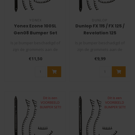
YONEX
DUNLOP
Yonex Ezone 100SL
Dunlop FX 115 / FX 125 /
Gen08 Bumper Set
Revelation 125
(model 2025)
Bumper Set
Is je bumper beschadigd of
Is je bumper beschadigd of
(Squashracket)
zijn de grommets aan de
zijn de grommets aan de
binnenkant van je racket
binnenkant van je racket
€11,50
€9,99
stuk..
stuk..