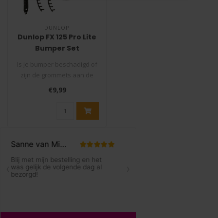
DUNLOP
Dunlop FX 125 Pro Lite
Bumper Set
(Squashracket)
Is je bumper beschadigd of
zijn de grommets aan de
binnenkant van je racket
€9,99
stuk..