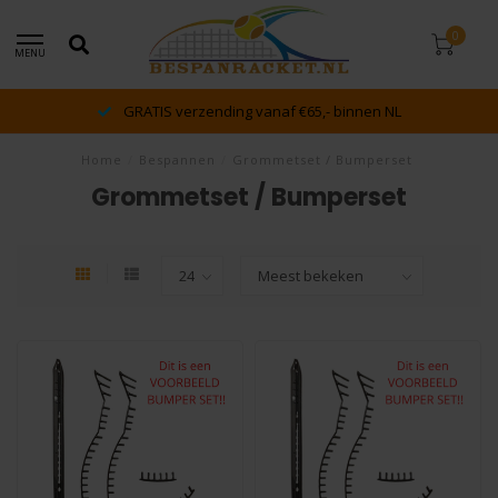
0
MENU
GRATIS verzending vanaf €65,- binnen NL
Home
/
Bespannen
/
Grommetset / Bumperset
Grommetset / Bumperset