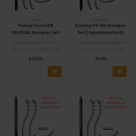
YONEX
DUNLOP
Yonex Vcore08
Dunlop FX 130 Bumper
100/100L Bumper Set
Set (Squashracket)
(model 2026)
Yonex Vcore08 100/100L
Is je bumper beschadigd of
Bumper Set (model 2026)
zijn de grommets aan de
Is je bumper beschadigd of
binnenkant van je racket
€14,50
€9,99
zijn ..
stuk..