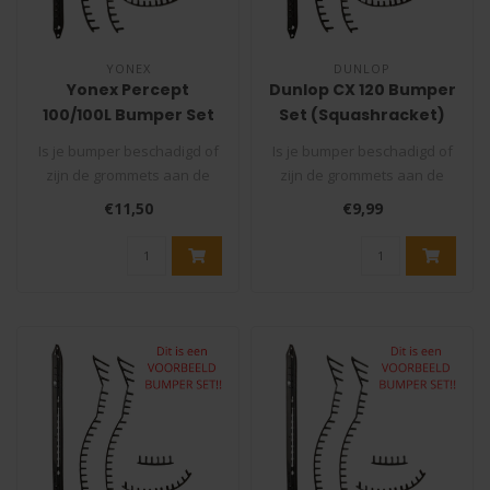
YONEX
DUNLOP
Yonex Percept
Dunlop CX 120 Bumper
100/100L Bumper Set
Set (Squashracket)
(model 2023)
Is je bumper beschadigd of
Is je bumper beschadigd of
zijn de grommets aan de
zijn de grommets aan de
binnenkant van je racket
binnenkant van je racket
€11,50
€9,99
stuk..
stuk..