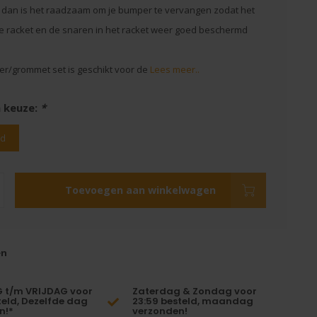
, dan is het raadzaam om je bumper te vervangen zodat het
e racket en de snaren in het racket weer goed beschermd
r/grommet set is geschikt voor de
Lees meer..
 keuze:
*
rd
Toevoegen aan winkelwagen
en
t/m VRIJDAG voor
Zaterdag & Zondag voor
teld, Dezelfde dag
23:59 besteld, maandag
n!*
verzonden!