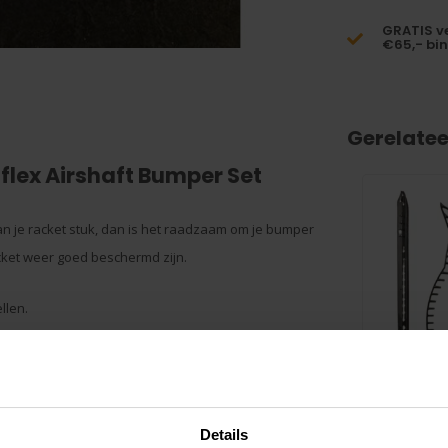
GRATIS v
€65,- bi
Gerelate
flex Airshaft Bumper Set
n je racket stuk, dan is het raadzaam om je bumper
cket weer goed beschermd zijn.
llen.
Yonex 
Details
Bumpe