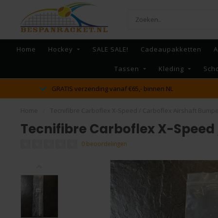
Home
Hockey
SALE SALE!
Cadeaupakketten
A
Tassen
Kleding
Sch
dé racket en bespan specialist van Lelystad en omstreken
Home
/
Tecnifibre Carboflex X-Speed / Carboflex Airshaft Bumpe
Tecnifibre Carboflex X-Speed
0 beoordelingen