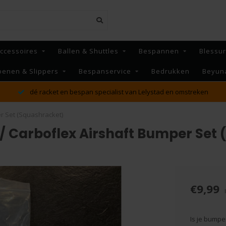
ccessoires
Ballen & Shuttles
Bespannen
Blessu
oenen & Slippers
Bespanservice
Bedrukken
Beyun
MAANDAG t/m VRIJDAG voor 16:00 besteld, Dezelfde dag
verzonden!*
r Set (Squashracket)
 / Carboflex Airshaft Bumper Set
€9,99
Is je bumpe