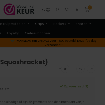
0
NL
re Hulpmiddelen
Grips
Rackets
Snaren
a
Loyalty
Cadeaubonnen
GRATIS verzending vanaf €65,- binnen NL
 (Squashracket)
Op voorraad (9)
Incl. btw
r beschadigd of zijn de grommets aan de binnenkant van je