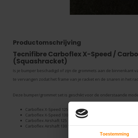
Productomschrijving
Tecnifibre Carboflex X-Speed / Carbo
(Squashracket)
Is je bumper beschadigd of zijn de grommets aan de binnenkant va
te vervangen zodat het frame van je racket en de snaren in het ra
Deze bumper/grommet set is geschikt voor de onderstaande mode
Carboflex X-Speed 125
Carboflex X-Speed 130
Carboflex Airshaft 125
Carboflex Airshaft 130
Toestemming