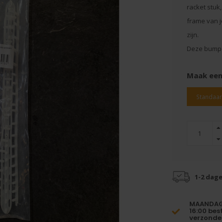
racket stuk
frame van j
zijn.
Deze bumpe
Maak een
Standaa
1-2 dag
MAANDAG 
16:00 bes
verzonde