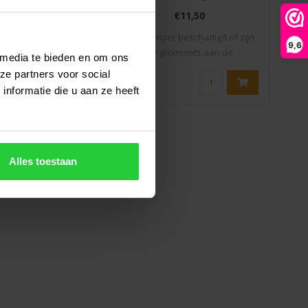
2026)
(model 2025)
S
€14,50
€11,50
re08 98/98L Bumper
Is je bumper beschadigd of zijn
Is 
9,6
2026) Is je bumper b..
de grommets aan de
 media te bieden en om ons
binnenkan..
ze partners voor social
nformatie die u aan ze heeft
Alles toestaan