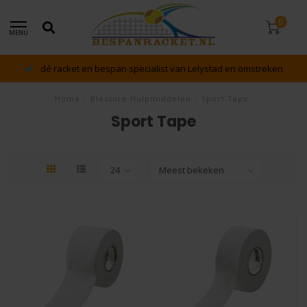
0
MENU
dé racket en bespan specialist van Lelystad en omstreken
Home
/
Blessure Hulpmiddelen
/
Sport Tape
Sport Tape