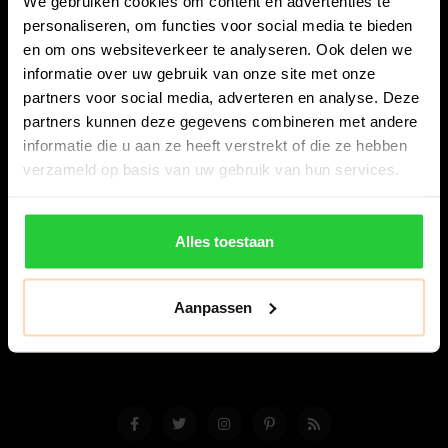
We gebruiken cookies om content en advertenties te
personaliseren, om functies voor social media te bieden
en om ons websiteverkeer te analyseren. Ook delen we
informatie over uw gebruik van onze site met onze
partners voor social media, adverteren en analyse. Deze
partners kunnen deze gegevens combineren met andere
Bespanracket.nl is dé racketspecialist van Lelystad en
informatie die u aan ze heeft verstrekt of die ze hebben
omstreken.
verzameld op basis van uw gebruik van hun services.
Snijdersstraat 6
8224 AA Lelystad
Alles toestaan
Nederland
06-57276080
Aanpassen
info@bespanracket.nl