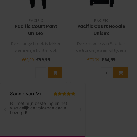
PACIFIC
PACIFIC
Pacific Court Pant
Pacific Court Hoodie
Unisex
Unisex
Deze lange broek is lekker
Deze hoodie van Pacific is
warm en je kunt er ook
de trui die je aan wil tijdens
heerlijk in bewegen. Door
het trainen. Hij is wa..
€59,99
€64,99
€69,99
€79,99
de z..