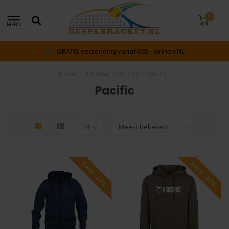
0
MENU
GRATIS verzending vanaf €65,- binnen NL
Home
/
Kleding
/
Dames
/
Pacific
Pacific
SALE -22%
SALE -22%