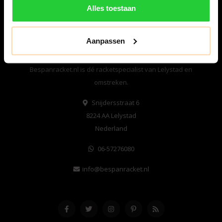
Alles toestaan
Aanpassen
Bespanracket.nl is dé racketspecialist van Lelystad en
omstreken.
Snijdersstraat 6
8224 AA Lelystad
Nederland
06-57276080
info@bespanracket.nl