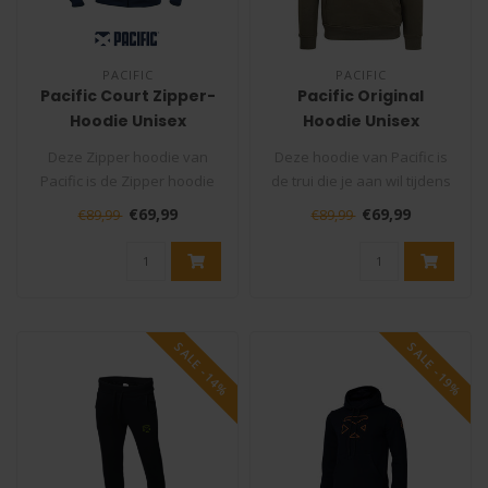
PACIFIC
PACIFIC
Pacific Court Zipper-
Pacific Original
Hoodie Unisex
Hoodie Unisex
Deze Zipper hoodie van
Deze hoodie van Pacific is
Pacific is de Zipper hoodie
de trui die je aan wil tijdens
die je aan wil tijdens het tr..
het trainen. Hij is wa..
€69,99
€69,99
€89,99
€89,99
SALE -14%
SALE -19%