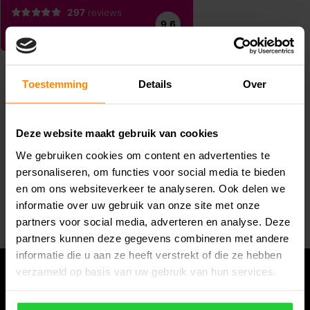
Toestemming
Details
Over
Deze website maakt gebruik van cookies
Abonneer je op onze nieuwsbrief
We gebruiken cookies om content en advertenties te
Blijf op de hoogte van alle acties die wij je aanbieden!
personaliseren, om functies voor social media te bieden
en om ons websiteverkeer te analyseren. Ook delen we
Abonneer
informatie over uw gebruik van onze site met onze
partners voor social media, adverteren en analyse. Deze
partners kunnen deze gegevens combineren met andere
informatie die u aan ze heeft verstrekt of die ze hebben
verzameld op basis van uw gebruik van hun services.