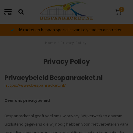
0
MENU
dé racket en bespan specialist van Lelystad en omstreken
Home
/
Privacy Policy
Privacy Policy
Privacybeleid Bespanracket.nl
https://www.bespanracket.nl/
Over ons privacybeleid
Bespanracket.nl geeft veel om uw privacy. Wij verwerken daarom
uitsluitend gegevens die wij nodig hebben voor (het verbeteren van)
onze dienstverlening en gaan zorgvuldig om met de informatie die