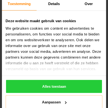
Externe verkoopkanalen
Toestemming
Details
Over
Bol.com
Deze website maakt gebruik van cookies
Wij verkopen (een deel van) onze artikelen via het platform van
We gebruiken cookies om content en advertenties te
personaliseren, om functies voor social media te bieden
Bol.com. Als u via dit platform een bestelling plaatst dan deelt
en om ons websiteverkeer te analyseren. Ook delen we
Bol.com uw bestel- en persoonsgegevens met ons. Wij gebruiken
informatie over uw gebruik van onze site met onze
deze gegevens om uw bestelling af te handelen. Wij gaan
partners voor social media, adverteren en analyse. Deze
vertrouwelijk met uw gegevens om en hebben passende technische
partners kunnen deze gegevens combineren met andere
en organisatorische maatregelen getroffen om uw gegevens te
informatie die u aan ze heeft verstrekt of die ze hebben
beschermen tegen verlies en ongeoorloofd gebruik.
verzameld op basis van uw gebruik van hun services.
Alles toestaan
Doel van de gegevensverwerking
Aanpassen
Algemeen doel van de verwerking