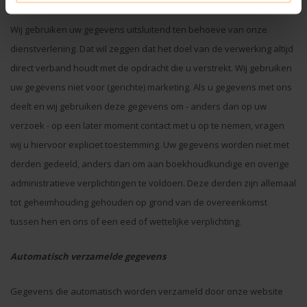
Wij gebruiken uw gegevens uitsluitend ten behoeve van onze
dienstverlening. Dat wil zeggen dat het doel van de verwerking altijd
direct verband houdt met de opdracht die u verstrekt. Wij gebruiken
uw gegevens niet voor (gerichte) marketing. Als u gegevens met ons
deelt en wij gebruiken deze gegevens om - anders dan op uw
verzoek - op een later moment contact met u op te nemen, vragen
wij u hiervoor expliciet toestemming. Uw gegevens worden niet met
derden gedeeld, anders dan om aan boekhoudkundige en overige
administratieve verplichtingen te voldoen. Deze derden zijn allemaal
tot geheimhouding gehouden op grond van de overeenkomst
tussen hen en ons of een eed of wettelijke verplichting.
Automatisch verzamelde gegevens
Gegevens die automatisch worden verzameld door onze website