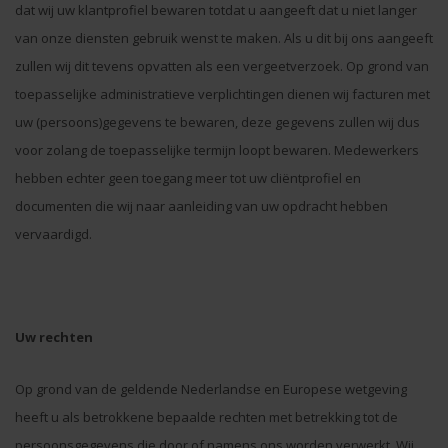
dat wij uw klantprofiel bewaren totdat u aangeeft dat u niet langer
van onze diensten gebruik wenst te maken. Als u dit bij ons aangeeft
zullen wij dit tevens opvatten als een vergeetverzoek. Op grond van
toepasselijke administratieve verplichtingen dienen wij facturen met
uw (persoons)gegevens te bewaren, deze gegevens zullen wij dus
voor zolang de toepasselijke termijn loopt bewaren. Medewerkers
hebben echter geen toegang meer tot uw cliëntprofiel en
documenten die wij naar aanleiding van uw opdracht hebben
vervaardigd.
Uw rechten
Op grond van de geldende Nederlandse en Europese wetgeving
heeft u als betrokkene bepaalde rechten met betrekking tot de
persoonsgegevens die door of namens ons worden verwerkt. Wij