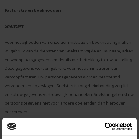
Facturatie en boekhouden
Snelstart
Voor het bijhouden van onze administratie en boekhouding maken
wij gebruik van de diensten van Snelstart. Wij delen uw naam, adres
en woonplaatsgegevens en details met betrekking tot uw bestelling.
Deze gegevens worden gebruikt voor het administreren van
verkoopfacturen. Uw persoonsgegevens worden beschermd
verzonden en opgeslagen. Snelstart is tot geheimhouding verplicht
en zal uw gegevens vertrouwelijk behandelen. Snelstart gebruikt uw
persoonsgegevens niet voor andere doeleinden dan hierboven
beschreven.