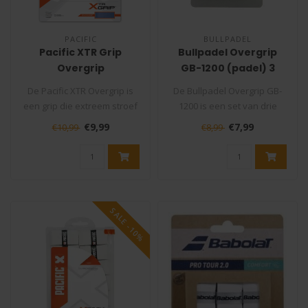
PACIFIC
BULLPADEL
Pacific XTR Grip
Bullpadel Overgrip
Overgrip
GB-1200 (padel) 3
stuks
De Pacific XTR Overgrip is
De Bullpadel Overgrip GB-
een grip die extreem stroef
1200 is een set van drie
aanvoelt. Dankzij een spe..
overgrips ontworpen voor
€9,99
€7,99
€10,99
€8,99
padel..
SALE -10%