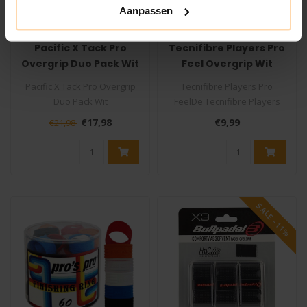
Aanpassen
PACIFIC
TECNIFIBRE
Pacific X Tack Pro
Tecnifibre Players Pro
Overgrip Duo Pack Wit
Feel Overgrip Wit
Pacific X Tack Pro Overgrip
Tecnifibre Players Pro
Duo Pack Wit
FeelDe Tecnifibre Players
De Pacific X Tack Pro Wit
Pro Feel overgrip is een
€17,98
€9,99
€21,98
Overgrip is..
zeer d..
SALE -11%