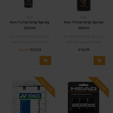
4ON
4ON
4on Total Grip Spray
4on Total Grip Spray
200ml
100ml
De 4on Total Grip Spray is
De 4on Total Grip Spray is
een zeer geavanceerd
een zeer geavanceerd
antislipspray voor op de
antislipspray voor op de
€22,50
€16,99
€24,99
grip da..
grip da..
SALE -12%
SALE 0%