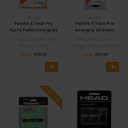
PACIFIC
PACIFIC
Pacific X Tack Pro
Pacific X Tack Pro
Perfo Padel Overgrips
Overgrip 30 Stuks
12 Stuks
Zwart
De Pacific X Tack Pro Perfo
De Pacific X Tack Pro
Overgrip voor de
Overgrip is één van de best
padelracket is één van de
en meest verkochte
€29,99
€59,99
€39,99
€79,99
best e..
overgri..
SALE -11%