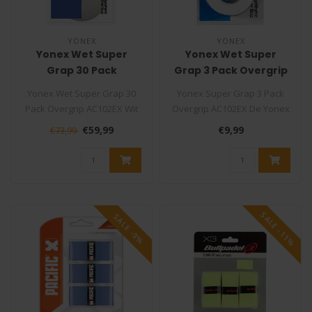
YONEX
YONEX
Yonex Wet Super
Yonex Wet Super
Grap 30 Pack
Grap 3 Pack Overgrip
Overgrip AC102EX Wit
AC102EX
Yonex Wet Super Grap 30
Yonex Super Grap 3 Pack
Pack Overgrip AC102EX Wit
Overgrip AC102EX De Yonex
De Yonex Super Grap is één
Super Grap is één van de
€59,99
€9,99
€73,99
..
fij..
SALE -11%
SALE -9%