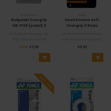
BULLPADEL
HEAD
Bullpadel Overgrip
Head Xtreme Soft
GB-1705 (padel) 3
Overgrip 3 Stuks
stuks
De Bullpadel Overgrip GB-
De Head XtremeSoft is één
1705 is een set van drie
van de dunnere overgrips
overgrips speciaal voor
met zijn 0.50mm dikte. De ..
€7,99
€9,99
€8,99
padelr..
SALE -19%