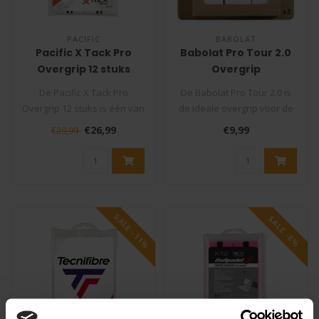
PACIFIC
BABOLAT
Pacific X Tack Pro
Babolat Pro Tour 2.0
Overgrip 12 stuks
Overgrip
De Pacific X Tack Pro
De Babolat Pro Tour 2.0 is
Overgrip 12 stuks is één van
de ideale overgrip voor de
de best en meest verkochte
veeleisende
€26,99
€9,99
€29,99
..
competitiespel..
SALE -11%
SALE -8%