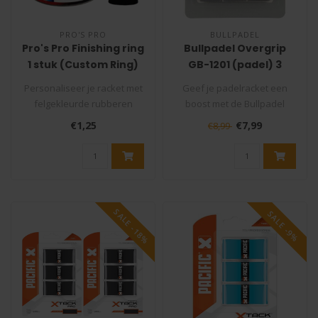
PRO'S PRO
BULLPADEL
Pro's Pro Finishing ring
Bullpadel Overgrip
1 stuk (Custom Ring)
GB-1201 (padel) 3
stuks
Personaliseer je racket met
Geef je padelracket een
felgekleurde rubberen
boost met de Bullpadel
ringen die verkrijgbaar zijn
Overgrip GB-1201, speciaal
€1,25
€7,99
€8,99
i..
ontwor..
SALE -18%
SALE -9%