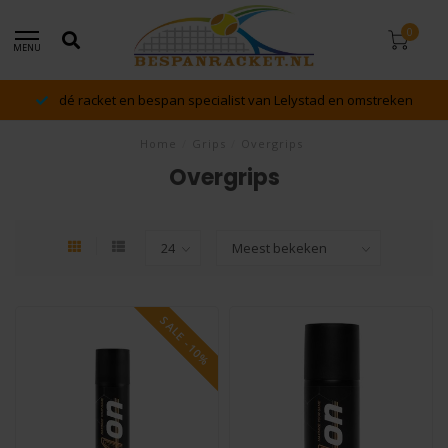
0
MENU
dé racket en bespan specialist van Lelystad en omstreken
Home
/
Grips
/
Overgrips
Overgrips
SALE -10%