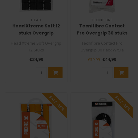
HEAD
TECNIFIBRE
Head Xtreme Soft 12
Tecnifibre Contact
stuks Overgrip
Pro Overgrip 30 stuks
Wit
Head Xtreme Soft Overgrip
Tecnifibre Contact Pro
12 Stuks
Overgrip 30 Pack WitDe
De Head XtremeSoft is één
tennisgrip Tecnifibre
€24,99
€44,99
€59,99
van de dunnere ..
Contact Pro ..
SALE -25%
SALE -25%