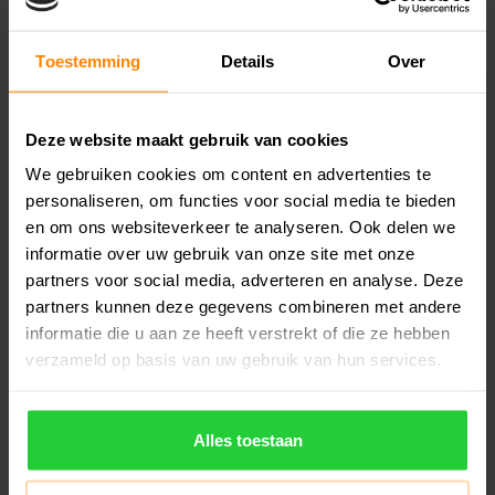
TECNIFIBRE
BULLPADEL
Toestemming
Details
Over
Tecnifibre Contact
Bullpadel Overgrip
Pro Overgrips 12 stuks
GB-1600 (padel) 12
stuks
Deze website maakt gebruik van cookies
De Tecnifibre Contact Pro
De Bullpadel Overgrip GB-
Overgrip is een zeer
1600 is een set van twaalf
We gebruiken cookies om content en advertenties te
duurzame overgrip met een
overgrips ontworpen voor
€24,99
€29,99
personaliseren, om functies voor social media te bieden
€27,99
€32,50
dikte v..
pad..
en om ons websiteverkeer te analyseren. Ook delen we
informatie over uw gebruik van onze site met onze
partners voor social media, adverteren en analyse. Deze
partners kunnen deze gegevens combineren met andere
informatie die u aan ze heeft verstrekt of die ze hebben
SALE -18%
verzameld op basis van uw gebruik van hun services.
Alles toestaan