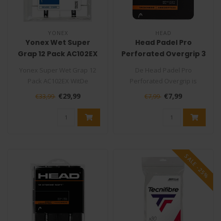
YONEX
HEAD
Yonex Wet Super
Head Padel Pro
Grap 12 Pack AC102EX
Perforated Overgrip 3
Wit
Stuks
Yonex Super Wet Grap 12
De Head Padel Pro
Pack AC102EX WitDe
Perforated Overgrip is
tennisgrip Yonex Super
ontworpen om spelers een
€29,99
€7,99
€33,99
€7,99
Grap is één ..
betere grip en..
SALE -25%