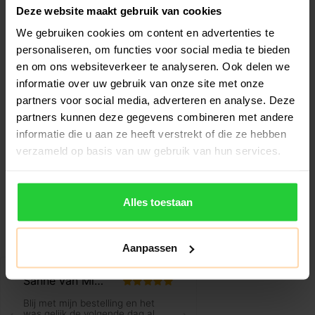
Deze website maakt gebruik van cookies
We gebruiken cookies om content en advertenties te
personaliseren, om functies voor social media te bieden
en om ons websiteverkeer te analyseren. Ook delen we
4on Total Grip Spray
Head Padel Pro
informatie over uw gebruik van onze site met onze
100ml
Perforated Overgrip
partners voor social media, adverteren en analyse. Deze
3 Stuks
partners kunnen deze gegevens combineren met andere
€16,99
€7,99
€7,99
informatie die u aan ze heeft verstrekt of die ze hebben
De 4on Total Grip Spray is
De Head Padel Pro
verzameld op basis van uw gebruik van hun services.
een zeer geavanceerd
Perforated Overgrip is
antislipspra..
ontworpen om speler..
Alles toestaan
Aanpassen