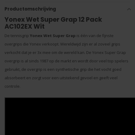
Productomschrijving
Yonex Wet Super Grap 12 Pack
AC102EX Wit
De tennisgrip
Yonex Wet Super Grap
is één van de fijnste
overgrips die Yonex verkoopt. Wereldwijd zijn er al zoveel grips
verkocht dat je er 3x mee om de wereld kan. De Yonex Super Grap
overgrip is al sinds 1987 op de markt en wordt door veel top spelers
gebruikt, de overgrip is een synthetische grip die het vocht goed
absorbeert en zorgt voor een uitstekend gevoel en geeft veel
controle.