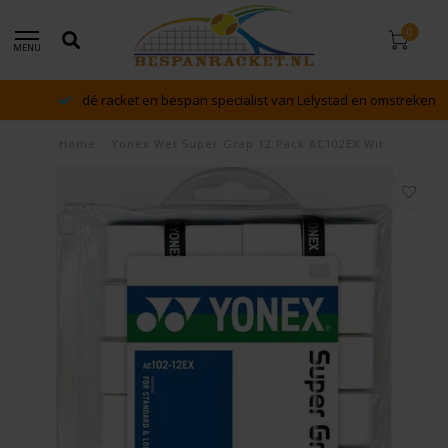
0
MENU
dé racket en bespan specialist van Lelystad en omstreken
Home
/
Yonex Wet Super Grap 12 Pack AC102EX Wit