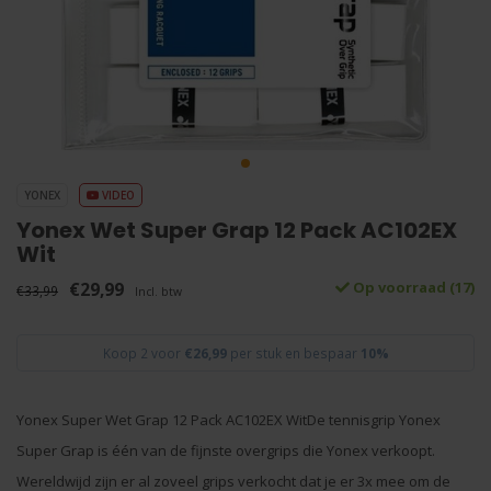
YONEX
VIDEO
Yonex Wet Super Grap 12 Pack AC102EX
Wit
€29,99
Op voorraad (17)
€33,99
Incl. btw
Koop 2 voor
€26,99
per stuk en bespaar
10%
Yonex Super Wet Grap 12 Pack AC102EX WitDe tennisgrip Yonex
Super Grap is één van de fijnste overgrips die Yonex verkoopt.
Wereldwijd zijn er al zoveel grips verkocht dat je er 3x mee om de