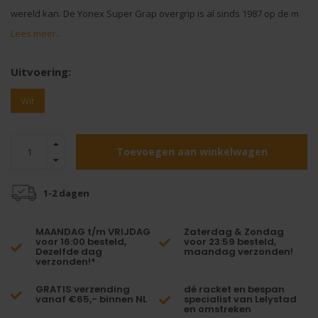
wereld kan. De Yonex Super Grap overgrip is al sinds 1987 op de m
Lees meer..
Uitvoering:
Wit
Toevoegen aan winkelwagen
1-2 dagen
MAANDAG t/m VRIJDAG
Zaterdag & Zondag
voor 16:00 besteld,
voor 23:59 besteld,
Dezelfde dag
maandag verzonden!
verzonden!*
GRATIS verzending
dé racket en bespan
vanaf €65,- binnen NL
specialist van Lelystad
en omstreken