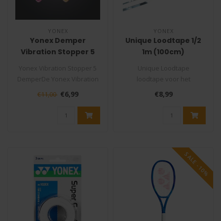
YONEX
YONEX
Yonex Demper
Unique Loodtape 1/2
Vibration Stopper 5
1m (100cm)
Yonex Vibration Stopper 5
Unique Loodtape
DemperDe Yonex Vibration
loodtape voor het
Stopper 5 is een uit drie lag..
verzwaren van het racket.
€6,99
€8,99
€11,00
Zelfklevend loodtap..
SALE -10%