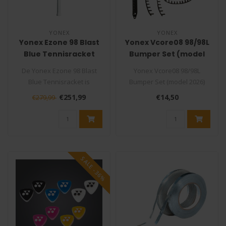
YONEX
YONEX
Yonex Ezone 98 Blast
Yonex Vcore08 98/98L
Blue Tennisracket
Bumper Set (model
2026)
De Yonex Ezone 98 Blast
Yonex Vcore08 98/98L
Blue Tennisracket is
Bumper Set (model 2026)
ontworpen voor spelers die
Is je bumper beschadigd of
€251,99
€14,50
€279,99
op zoek ..
zijn de..
SALE -36%