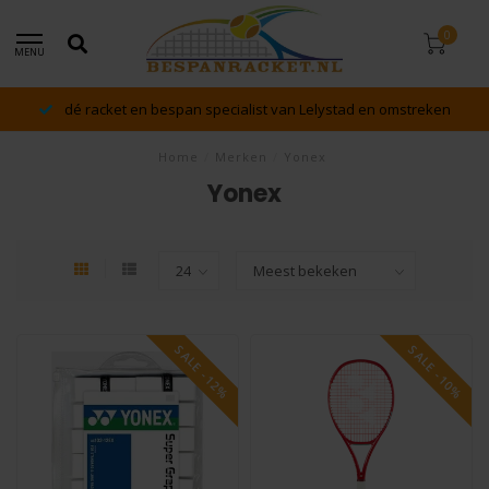
0
MENU
dé racket en bespan specialist van Lelystad en omstreken
Home
/
Merken
/
Yonex
Yonex
SALE -12%
SALE -10%