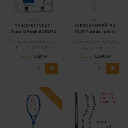
YONEX
YONEX
Yonex Wet Super
Yonex Vcore08 100
Grap 12 Pack AC102EX
2026 Tennisracket
Wit
Yonex Super Wet Grap 12
De nieuwe 08 Yonex VCORE
Pack AC102EX WitDe
is gemaakt voor spelers die
tennisgrip Yonex Super
met tempo willen spelen
€29,99
€269,99
€33,99
€299,99
Grap is één ..
én..
SALE -10%