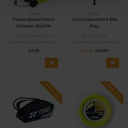
YONEX
YONEX
Yonex Mavis Field 2
Yonex Nanoflare 800
Outdoor Shuttle
Play
Badmintonracket
Voel de opwinding van
Dit racket, met
badminton in de buitenlucht
hoogwaardige grafietvezels
met de Yonex Mavis Field II
voor ongeëvenaarde kracht
€9,99
€64,99
€79,99
sh..
en stabili..
SALE -10%
SALE -17%