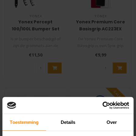
YONEX
YONEX
Yonex Percept
Yonex Premium Core
100/100L Bumper Set
Basisgrip AC223EX
(model 2023)
Is je bumper beschadigd of
De Yonex Premium Core
zijn de grommets aan de
Basisgrip is een fijne grip
binnenkant van je racket
die een goed gevoel geeft.
€11,50
€9,99
stuk..
De ..
SALE -10%
Toestemming
Details
Over