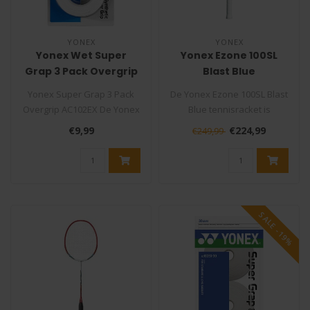
YONEX
YONEX
Yonex Wet Super
Yonex Ezone 100SL
Grap 3 Pack Overgrip
Blast Blue
AC102EX
Tennisracket
Yonex Super Grap 3 Pack
De Yonex Ezone 100SL Blast
Overgrip AC102EX De Yonex
Blue tennisracket is
Super Grap is één van de
ontworpen voor spelers die
€9,99
€224,99
€249,99
fij..
strev..
SALE -19%