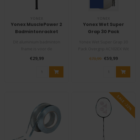
YONEX
YONEX
Yonex MusclePower 2
Yonex Wet Super
Badmintonracket
Grap 30 Pack
Overgrip AC102EX Wit
Dit aluminium badminton
Yonex Wet Super Grap 30
frame is voor de
Pack Overgrip AC102EX Wit
beginnende (jeugd) speler.
De Yonex Super Grap is één
€29,99
€59,99
€73,99
Dit racket i..
..
SALE -22%