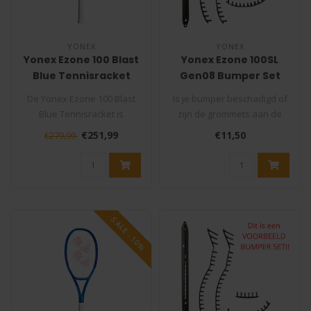
YONEX
YONEX
Yonex Ezone 100 Blast
Yonex Ezone 100SL
Blue Tennisracket
Gen08 Bumper Set
(model 2025)
De Yonex Ezone 100 Blast
Is je bumper beschadigd of
Blue Tennisracket is
zijn de grommets aan de
ontworpen voor de
binnenkant van je racket
€251,99
€11,50
€279,99
moderne speler d..
stuk..
SALE -10%