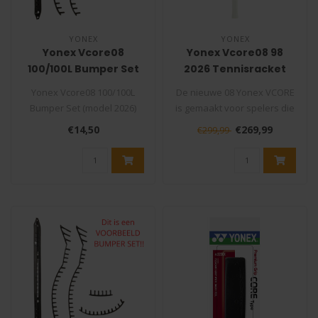
YONEX
YONEX
Yonex Vcore08
Yonex Vcore08 98
100/100L Bumper Set
2026 Tennisracket
(model 2026)
Yonex Vcore08 100/100L
De nieuwe 08 Yonex VCORE
Bumper Set (model 2026)
is gemaakt voor spelers die
Is je bumper beschadigd of
met tempo willen spelen
€14,50
€269,99
€299,99
zijn ..
én..