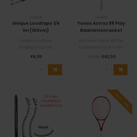
YONEX
YONEX
Unique Loodtape 1/4
Yonex Astrox 88 Play
1m (100cm)
Badmintonracket
Unique Loodtape
De Yonex Astrox 88 Play
loodtape voor het
badmintonracket is een
verzwaren van het racket.
perfect badmintonracket
€6,99
€62,50
€79,99
Zelfklevend loodtap..
voor de b..
SALE -10%