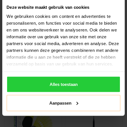
Deze website maakt gebruik van cookies
YONEX
YONEX
We gebruiken cookies om content en advertenties te
Yonex Zweetbandje
Yonex Ezone 100L
personaliseren, om functies voor social media te bieden
Pols Small AC493EX
Blast Blue
en om ons websiteverkeer te analyseren. Ook delen we
Tennisracket
Yonex Zweetbandje Pols
De Yonex Ezone 100L Blast
informatie over uw gebruik van onze site met onze
Small AC493EX, Tijdens
Blue Tennisracket is
partners voor social media, adverteren en analyse. Deze
tennis, padel, squash of
ontworpen voor de
partners kunnen deze gegevens combineren met andere
€7,99
€233,99
€259,99
badminton..
moderne speler ..
informatie die u aan ze heeft verstrekt of die ze hebben
verzameld op basis van uw gebruik van hun services.
Alles toestaan
SALE -19%
Aanpassen