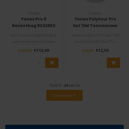
YONEX
YONEX
Yonex Pro 6
Yonex Polytour Pro
Racketbag 92426EX
Set 12M Tennissnaar
Tennistas
De Yonex Pro Rackettas is
Yonex Polytour Pro Set 12M
een mooie tas met twee
De Yonex Poly Tour Pro
compartimenten van
tennissnaar van Yonex is
€112,49
€12,50
€124,99
€14,99
topkwaliteit..
éé..
Toon
1
-
24
van 54
Toon meer