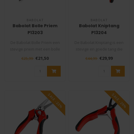
BABOLAT
BABOLAT
Babolat Bolle Priem
Babolat Kniptang
P13203
P13204
De Babolat Bolle Priem een
De Babolat Kniptang is een
stevige priem met een bolle
stevige en goede tang die
punt die niet mag ontbrek..
niet mag ontbreken in uw
€21,50
€29,99
€25,99
€44,99
ge..
SALE -22%
SALE -29%