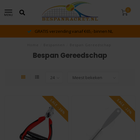
0
MENU
GRATIS verzending vanaf €65,- binnen NL
Home
/
Bespannen
/
Bespan Gereedschap
Bespan Gereedschap
SALE -38%
SALE -22%