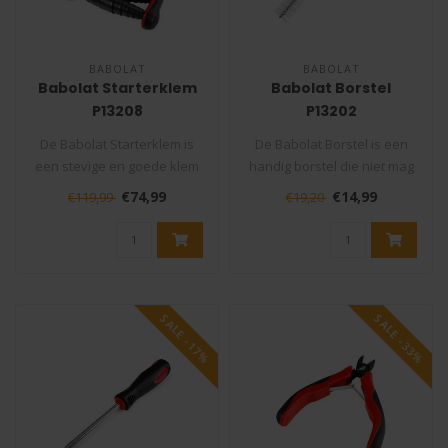
BABOLAT
BABOLAT
Babolat Starterklem
Babolat Borstel
P13208
P13202
De Babolat Starterklem is
De Babolat Borstel is een
een stevige en goede klem
handig borstel die niet mag
die niet mag ontbreken in
ontbreken in uw
€74,99
€14,99
€119,99
€19,20
uw..
gereedscha..
SALE -17%
SALE -33%