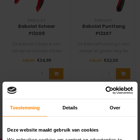
BABOLAT
BABOLAT
Babolat Schaar
Babolat Punttang
P13209
P13207
De Babolat Schaar is een
De Babolat Punttang is een
stevige en scherpe schaar
stevige en goede tang die
die niet mag ontbreken in
niet mag ontbreken in uw
€34,99
€32,50
€44,99
€45,99
uw ..
ge..
Toestemming
Details
Over
Deze website maakt gebruik van cookies
We gebruiken cookies om content en advertenties te