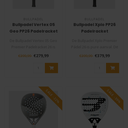
BULLPADEL
BULLPADEL
Bullpadel Vertex 05
Bullpadel Xplo PP26
Geo PP26 Padelracket
Padelracket
De Bullpadel Vertex 05 Geo
De Bullpadel Xplo Premier
Premier Padelracket 26 is
Pádel 26 is pure aanval. Dit
de nieuwe generatie binnen
is het meest krachtige r..
€279,99
€379,99
€399,99
€399,99
..
SALE -22%
SALE -39%