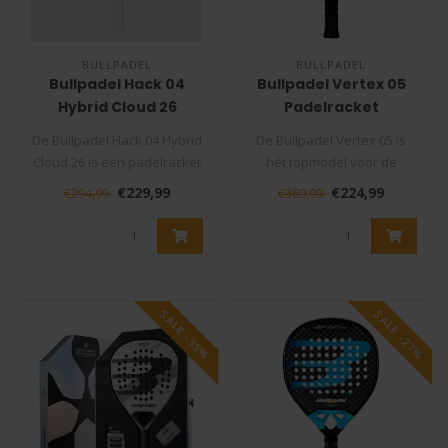
BULLPADEL
BULLPADEL
Bullpadel Hack 04
Bullpadel Vertex 05
Hybrid Cloud 26
Padelracket
Padelracket
De Bullpadel Hack 04 Hybrid
De Bullpadel Vertex 05 is
Cloud 26 is een padelracket
hét topmodel voor de
voor spelers die een hyb..
ambitieuze padelspeler die
€229,99
€224,99
€294,99
€369,99
op zo..
SALE -35%
SALE -27%