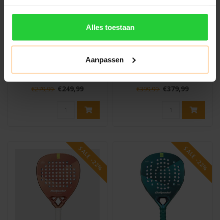
BULLPADEL
BULLPADEL
Alles toestaan
Bullpadel Flow Legend
Bullpadel Neuron 02
Padelracket
PP26 Padelracket
Aanpassen
Ervaar ultieme controle en
De Bullpadel Neuron 02
kracht met de Bullpadel
Premier Padelracket (2026)
Flow Legend, speciaal
is gemaakt voor spelers die
€249,99
€379,99
€279,99
€399,99
ontworp..
he..
SALE -22%
SALE -22%