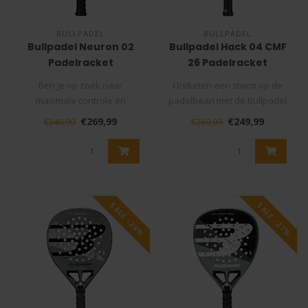
BULLPADEL
BULLPADEL
Bullpadel Neuron 02
Bullpadel Hack 04 CMF
Padelracket
26 Padelracket
Ben je op zoek naar
Ontketen een storm op de
maximale controle én
padelbaan met de Bullpadel
power op de padelbaan?
Hack 04 CMF 26! Dit innovati..
€269,99
€249,99
€349,99
€269,99
De Bullpadel Ne..
SALE -24%
SALE -27%