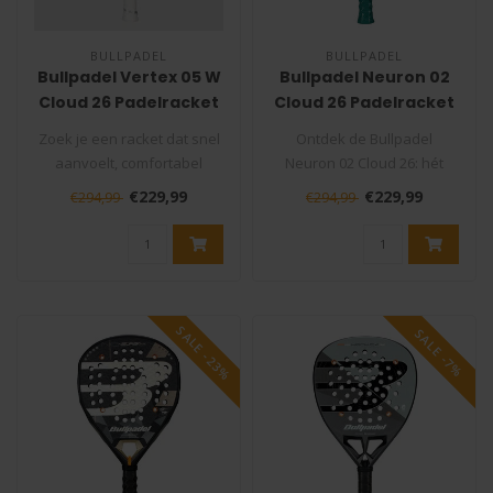
BULLPADEL
BULLPADEL
Bullpadel Vertex 05 W
Bullpadel Neuron 02
Cloud 26 Padelracket
Cloud 26 Padelracket
Zoek je een racket dat snel
Ontdek de Bullpadel
aanvoelt, comfortabel
Neuron 02 Cloud 26: hét
speelt en je tóch
padelracket voor spelers
€229,99
€229,99
€294,99
€294,99
vertrouwen ..
die het ma..
SALE -23%
SALE -7%