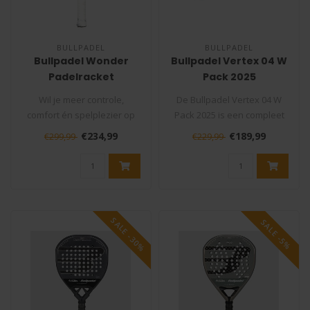
BULLPADEL
BULLPADEL
Bullpadel Wonder
Bullpadel Vertex 04 W
Padelracket
Pack 2025
Wil je meer controle,
De Bullpadel Vertex 04 W
comfort én spelplezier op
Pack 2025 is een compleet
de padelbaan? De Bullpadel
padelpakket voor de
€234,99
€189,99
€299,99
€229,99
Wond..
fanatieke..
SALE -30%
SALE -5%