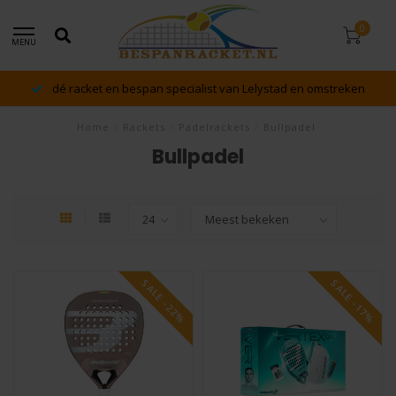
0
MENU
dé racket en bespan specialist van Lelystad en omstreken
Home
/
Rackets
/
Padelrackets
/
Bullpadel
Bullpadel
SALE -22%
SALE -17%