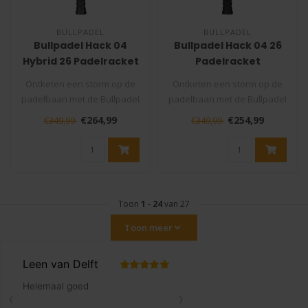
BULLPADEL
BULLPADEL
Bullpadel Hack 04
Bullpadel Hack 04 26
Hybrid 26 Padelracket
Padelracket
Ontketen een storm op de
Ontketen een storm op de
padelbaan met de Bullpadel
padelbaan met de Bullpadel
Hack 04 Hybrid! Dit innovati..
Hack 04! Dit innovatieve rac..
€264,99
€254,99
€349,99
€349,99
Toon
1
-
24
van 27
Toon meer