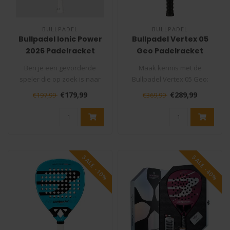
BULLPADEL
BULLPADEL
Bullpadel Ionic Power
Bullpadel Vertex 05
2026 Padelracket
Geo Padelracket
Ben je een gevorderde
Maak kennis met de
speler die op zoek is naar
Bullpadel Vertex 05 Geo:
de volgende uitdaging, of
een revolutionair
€179,99
€289,99
€197,99
€369,99
een f..
padelracket dat kr..
SALE -10%
SALE -40%