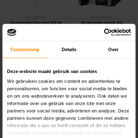
BULLPADEL
BULLPADEL
Bullpadel Vertex 05 W
Bullpadel Hack 04
Padelracket
Tour Finals 2025
Padelracket
Til je padelspel naar een
De Bullpadel Hack 04 Tour
hoger niveau met de
Finals 2025 is gemaakt voor
Toestemming
Details
Over
Bullpadel Vertex 05 W! Dit
spelers die het liefst zé..
€279,99
€269,99
€309,99
€449,99
topmode..
Deze website maakt gebruik van cookies
We gebruiken cookies om content en advertenties te
personaliseren, om functies voor social media te bieden
SALE -11%
SALE -5%
en om ons websiteverkeer te analyseren. Ook delen we
informatie over uw gebruik van onze site met onze
partners voor social media, adverteren en analyse. Deze
partners kunnen deze gegevens combineren met andere
informatie die u aan ze heeft verstrekt of die ze hebben
verzameld op basis van uw gebruik van hun services.