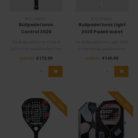
BULLPADEL
BULLPADEL
Bullpadel Ionic
Bullpadel Ionic Light
Control 2026
2026 Padelracket
Padelracket
De Bullpadel Ionic Control
De Bullpadel Ionic Light 2026
2026 is hét padelracket voor
is het ideale padelracket
spelers die vertrouwen ..
voor spelers die op zoek..
€179,99
€149,99
€197,99
€166,99
SALE -23%
SALE -35%