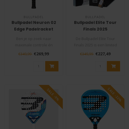
BULLPADEL
BULLPADEL
Bullpadel Neuron 02
Bullpadel Elite Tour
Edge Padelracket
Finals 2025
Padelracket
Ben je op zoek naar
De Bullpadel Elite Tour
maximale controle én
Finals 2025 is een limited
power op de padelbaan?
edition padelracket voor
€269,99
€227,49
€349,99
€349,99
De Bullpadel Ne..
spel..
SALE -22%
SALE -9%