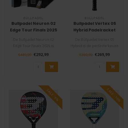
BULLPADEL
BULLPADEL
Bullpadel Neuron 02
Bullpadel Vertex 05
Edge Tour Finals 2025
Hybrid Padelracket
Padelracket
De Bullpadel Neuron 02
De Bullpadel Vertex 05
Edge Tour Finals 2025 is
Hybrid is de perfecte keuze
gemaakt voor padelspelers
voor de allround
€292,99
€269,99
€449,99
€369,99
die he..
padelspeler ..
SALE -10%
SALE -9%