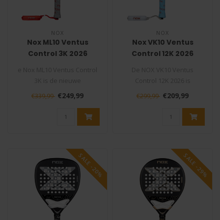
NOX
NOX
Nox ML10 Ventus
Nox VK10 Ventus
Control 3K 2026
Control 12K 2026
Padelracket
Padelracket
e Nox ML10 Ventus Control
De NOX VK10 Ventus
3K is de nieuwe
Control 12K 2026 is
bondgenoot van Miguel
ontwikkeld in
€249,99
€209,99
€339,99
€299,99
Lamperti en tilt..
samenwerking met
Aranzazu O..
SALE -20%
SALE -29%