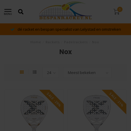
0
MENU
dé racket en bespan specialist van Lelystad en omstreken
Home
/
Rackets
/
Padelrackets
/
Nox
Nox
SALE -29%
SALE -31%