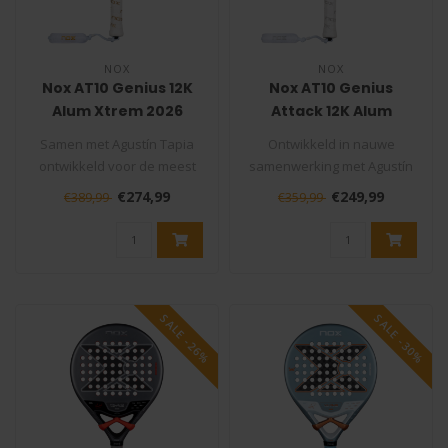
NOX
NOX
Nox AT10 Genius 12K
Nox AT10 Genius
Alum Xtrem 2026
Attack 12K Alum
Padelracket
Xtrem 2026
Samen met Agustín Tapia
Ontwikkeld in nauwe
Padelracket
ontwikkeld voor de meest
samenwerking met Agustín
veeleisende padelspelers:
Tapia, is de NOX AT10
€274,99
€249,99
€389,99
€359,99
de N..
Genius Attac..
SALE -26%
SALE -30%