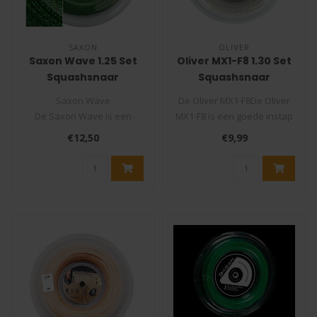
SAXON
OLIVER
Saxon Wave 1.25 Set
Oliver MX1-F8 1.30 Set
Squashsnaar
Squashsnaar
Saxon Wave
De Oliver MX1-F8De Oliver
De Saxon Wave is een
MX1-F8 is een goede instap
zachte multifilament snaar
Synthetische snaar die een
€12,50
€9,99
die veel comfort en ..
..