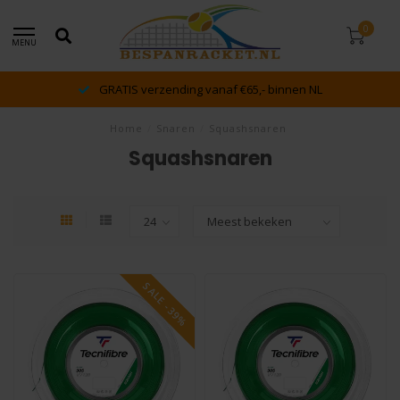
0
MENU
binnen NL
dé racket en bespan specialist van Le
Home
/
Snaren
/
Squashsnaren
Squashsnaren
SALE -39%