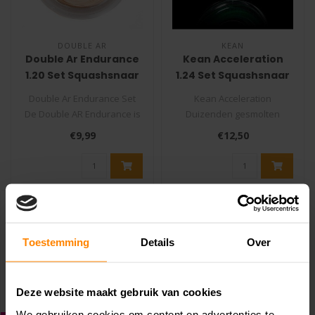
DOUBLE AR
KEAN
Double Ar Endurance
Kean Acceleration
1.20 Set Squashsnaar
1.24 Set Squashsnaar
Double Ar Endurance Set
Kean Acceleration
De Double AR Endurance is
Duizenden gesmolten
een snaar die gemaakt is
microfilamenten bekleed
€9,99
€12,50
van..
met high-tech mat..
Toestemming
Details
Over
Deze website maakt gebruik van cookies
We gebruiken cookies om content en advertenties te