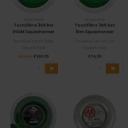
TECNIFIBRE
TECNIFIBRE
Tecnifibre 305 Rol
Tecnifibre 305 Set
200M Squashsnaar
10m Squashsnaar
Tecnifibre 305 Rol 200M
Tecnifibre 305 Set 1.20
Squashsnaar
Squashsnaar
De Tecnifibre 305 is de
De Tecnifibre 305 is de
€169,99
€14,99
€279,99
bekendste en meest..
bekendste en meest ..