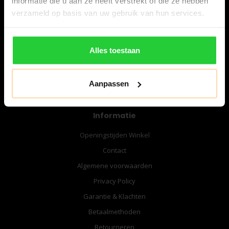
informatie die u aan ze heeft verstrekt of die ze hebben
06-57276080
verzameld op basis van uw gebruik van hun services.
info@bespanracket.nl
Alles toestaan
Aanpassen
Informatie
Openingstijden Winkel
Contact
Algemene voorwaarden
Privacy Policy
Garantie & Klachten
Betaalmethoden
Retourneren