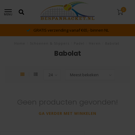
0
MENU
GRATIS verzending vanaf €65,- binnen NL
Home
/
Schoenen & Slippers
/
Padel
/
Heren
/
Babolat
Babolat
Geen producten gevonden!
GA VERDER MET WINKELEN