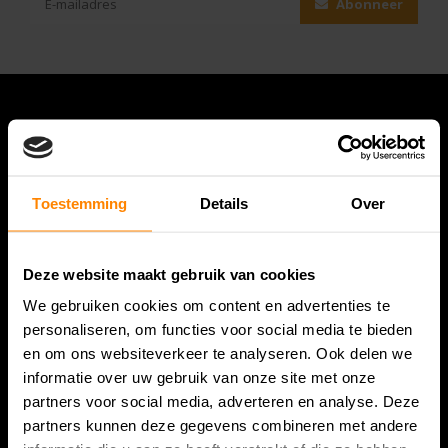
Abonneer
Toestemming
Details
Over
Deze website maakt gebruik van cookies
Bespanracket.nl is dé racketspecialist van Lelystad en
We gebruiken cookies om content en advertenties te
omstreken.
personaliseren, om functies voor social media te bieden
en om ons websiteverkeer te analyseren. Ook delen we
Snijdersstraat 6
informatie over uw gebruik van onze site met onze
8224 AA Lelystad
partners voor social media, adverteren en analyse. Deze
Nederland
partners kunnen deze gegevens combineren met andere