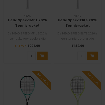
HEAD
HEAD
Head Speed MP L 2026
Head Speed Elite 2026
Tennisracket
Tennisracket
De HEAD SPEED MP L 2026 is
De HEAD SPEED ELITE 2026 is
gemaakt voor spelers die
een tennisracket uit de
graag tempo maken, maar
populaire, bestverkochte
€224,99
€152,99
€249,99
wel ..
SPE..
SALE -42%
SALE -23%