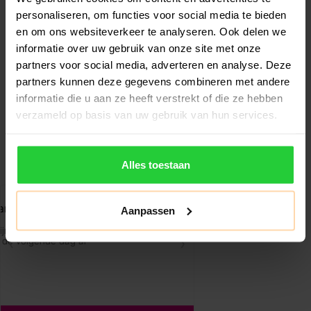
personaliseren, om functies voor social media te bieden
en om ons websiteverkeer te analyseren. Ook delen we
HEAD
informatie over uw gebruik van onze site met onze
Head Boom MP UL
partners voor social media, adverteren en analyse. Deze
Alternate 2026
partners kunnen deze gegevens combineren met andere
Tennisracket
De HEAD Boom MP UL
informatie die u aan ze heeft verstrekt of die ze hebben
Alternate 2026 is een
verzameld op basis van uw gebruik van hun services.
topkeuze voor recreatieve
€206,99
€229,99
tennissers di..
Alles toestaan
Aanpassen