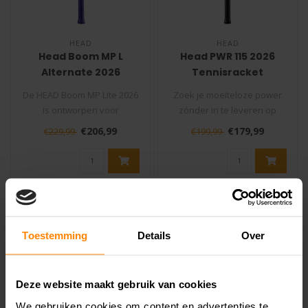
HEAD
HEAD
Head Boom MP L
Head PWR 115 2026
Alternate 2026
Tennisracket
Tennisracket
De HEAD Boom MP Lite 2026
Zoek je moeiteloze power
is ontworpen voor
zónder in te leveren op
gemiddelde spelers
comfort? De Head PWR 115
€206,99
€179,99
€229,99
€199,99
(speelsterkte 5-7..
is ge..
SALE -10%
Toestemming
Details
Over
Deze website maakt gebruik van cookies
We gebruiken cookies om content en advertenties te