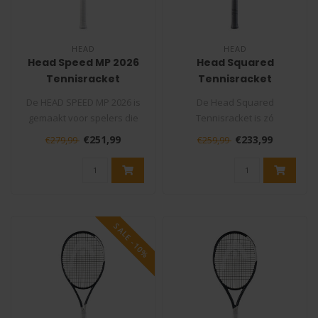
HEAD
HEAD
Head Speed MP 2026
Head Squared
Tennisracket
Tennisracket
De HEAD SPEED MP 2026 is
De Head Squared
gemaakt voor spelers die
Tennisracket is zó
graag het tempo bepalen.
vernieuwend dat hij een
€251,99
€233,99
€279,99
€259,99
Dit i..
compleet nieuwe cat..
SALE -10%