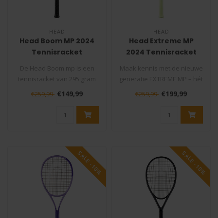
HEAD
HEAD
Head Boom MP 2024
Head Extreme MP
Tennisracket
2024 Tennisracket
De Head Boom mp is een
Maak kennis met de nieuwe
tennisracket van 295 gram
generatie EXTREME MP – hét
dat ambitieuze spelers een
racket voor spelers die ..
€149,99
€199,99
€259,99
€259,99
krac..
SALE -10%
SALE -10%