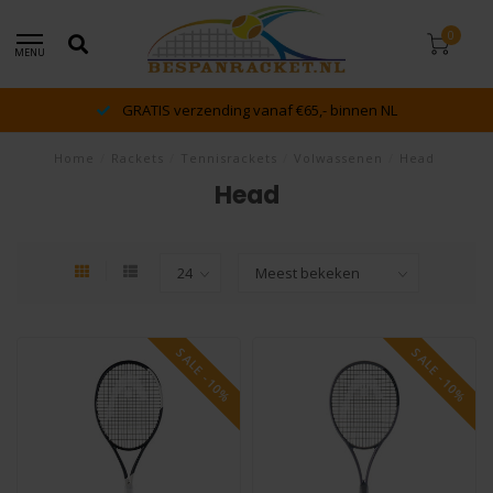
0
MENU
GRATIS verzending vanaf €65,- binnen NL
Home
/
Rackets
/
Tennisrackets
/
Volwassenen
/
Head
Head
SALE -10%
SALE -10%