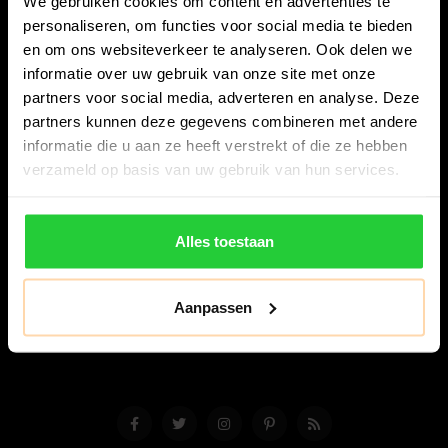
We gebruiken cookies om content en advertenties te
personaliseren, om functies voor social media te bieden
en om ons websiteverkeer te analyseren. Ook delen we
informatie over uw gebruik van onze site met onze
partners voor social media, adverteren en analyse. Deze
partners kunnen deze gegevens combineren met andere
Bespanracket.nl is dé racketspecialist van Lelystad en
informatie die u aan ze heeft verstrekt of die ze hebben
omstreken.
verzameld op basis van uw gebruik van hun services.
Snijdersstraat 6
8224 AA Lelystad
Alles toestaan
Nederland
06-57276080
Aanpassen
info@bespanracket.nl