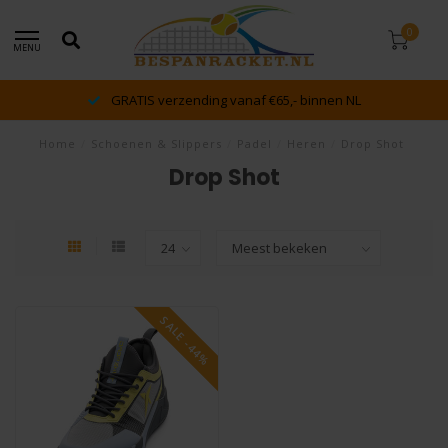
0
MENU
GRATIS verzending vanaf €65,- binnen NL
Home
/
Schoenen & Slippers
/
Padel
/
Heren
/
Drop Shot
Drop Shot
SALE -44%