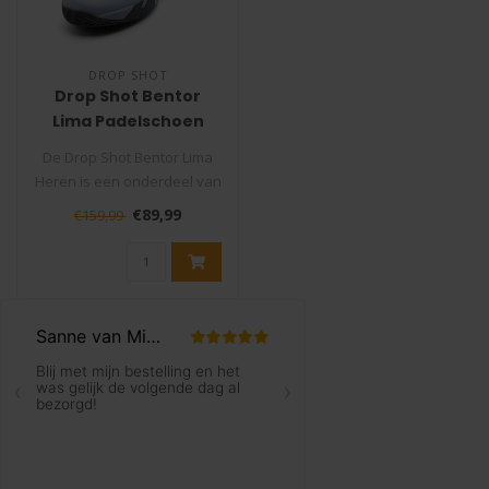
DROP SHOT
Drop Shot Bentor
Lima Padelschoen
Heren
De Drop Shot Bentor Lima
Heren is een onderdeel van
de schoenencollectie van
€89,99
€159,99
Dro..