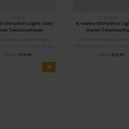
K-SWISS
K-SWISS
s Ultrashot Light Clay
K-Swiss Ultrashot Lig
ren Tennisschoen
Heren Tennissch
Wit/Zwart
Wit/Blauw
s Ultrashot Light Clay Heren is
De K-Swiss Ultrashot Light Cla
 keuze voor tennissers die op..
een sterke keuze voor tennisse
€59,99
€59,99
€99,99
€99,99