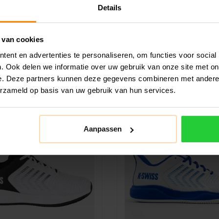
ren Tennisschoen
Clay Heren Tenniss
Details
ss Express Light 3 Clay is een
De K-Swiss Hypercourt Expre
t tennisschoen die ontworpen i..
Tennisshoen is de vernieuwde 
 van cookies
de..
€99,99
€114,99
€119,99
€149,99
ent en advertenties te personaliseren, om functies voor social
. Ook delen we informatie over uw gebruik van onze site met on
e. Deze partners kunnen deze gegevens combineren met andere i
erzameld op basis van uw gebruik van hun services.
SALE -40%
Aanpassen