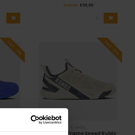
Swiss R..
€99,99
€109,99
SALE -23%
SALE -30%
K-SWISS
press 3
K-Swiss K-Frame Speed Rublo