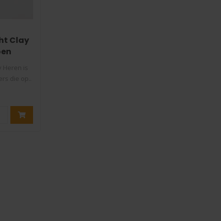
ht Clay
oen
y Heren is
rs die op..