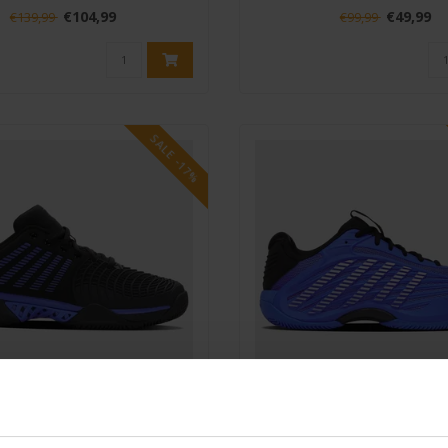
specia..
uitzonderlij..
€104,99
€49,99
€139,99
€99,99
SALE -17%
K-SWISS
K-SWISS
s Express Light 3 Clay
K-Swiss Hypercourt Ex