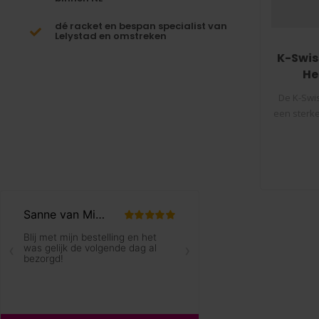
dé racket en bespan specialist van
Lelystad en omstreken
K-Swis
He
De K-Swis
een sterke