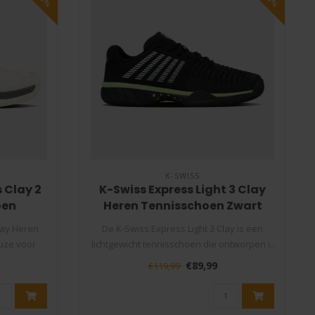
K-SWISS
 Clay 2
K-Swiss Express Light 3 Clay
oen
Heren Tennisschoen Zwart
lay Heren
De K-Swiss Express Light 3 Clay is een
euze voor
lichtgewicht tennisschoen die ontworpen i..
€89,99
€119,99