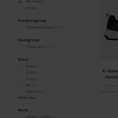
Alle merken
K-Swiss
Productgroep
Schoenen & Slippers
(11)
Doelgroep
Volwassenen
(11)
Kleur
Blauw
(3)
K-Swis
Groen
(4)
Heren
Oranje
(1)
Wit
(7)
De K-Swi
uitstekende
Zilver/Grijs
(2)
Bekijk meer
Merk
Dunlop | Carlton
(1)