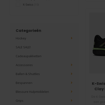
K-Swiss
(10)
Categorieën
Hockey
SALE SALE!
Cadeaupakketten
Accessoires
Ballen & Shuttles
Bespannen
K-Swis
Clay
Blessure Hulpmiddelen
De K-Swis
Grips
een gea