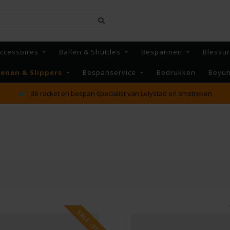
ccessoires
Ballen & Shuttles
Bespannen
Blessu
enen & Slippers
Bespanservice
Bedrukken
Beyu
MAANDAG t/m VRIJDAG voor 16:00 besteld, Dezelfde dag
verzonden!*
SALE -31%