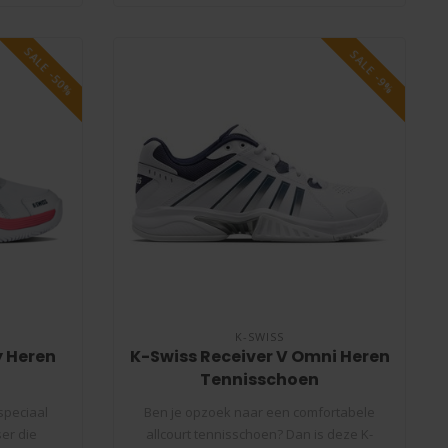
SALE -50%
SALE -9%
K-SWISS
y Heren
K-Swiss Receiver V Omni Heren
Tennisschoen
speciaal
Ben je opzoek naar een comfortabele
er die
allcourt tennisschoen? Dan is deze K-