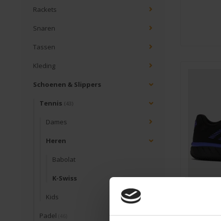
Rackets
Snaren
Tassen
Kleding
Schoenen & Slippers
Tennis
(43)
Dames
Heren
Babolat
K-Swiss
Kids
Padel
(46)
K-Swis