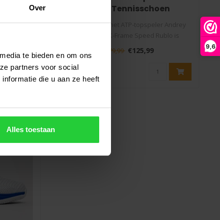
choen
Heren Tennisschoen
Over
ss 3 Clay
Co-designed met ATP-topspeler Andrey
versie van
Rublev: de K-Frame Speed Rublo is
gemaakt v..
9,6
€125,99
€179,99
 media te bieden en om ons
ze partners voor social
nformatie die u aan ze heeft
SALE -40%
Alles toestaan