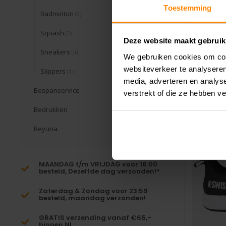
He
Toestemming
Badminton
(2)
De K-Swi
Squash
(2)
lichtgewich
Deze website maakt gebruik
Sneakers
(4)
We gebruiken cookies om cont
websiteverkeer te analyseren
Slippers
(17)
media, adverteren en analys
Bespanservice
verstrekt of die ze hebben v
Bedrukken
Beyuna
MAANDAG t/m VRIJDAG voor 16:00
besteld, Dezelfde dag verzonden!*
Zaterdag & Zondag voor 23:59
besteld, maandag verzonden!
GRATIS verzending vanaf €65,-
binnen NL