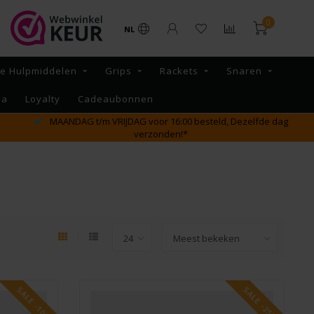
0
NL
re Hulpmiddelen
Grips
Rackets
Snaren
na
Loyalty
Cadeaubonnen
GRATIS verzending vanaf €65,- binnen NL
SALE -10%
SALE -25%