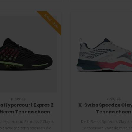
SALE -25%
K-SWISS
K-SWISS
s Hypercourt Expres 2
K-Swiss Speedex Cla
 Heren Tennisschoen
Tennisschoen
Zwart
s Hypercourt Express 2 Clay is
De K-Swiss Speedex Clay is 
vanceerde tennisschoen die
ontworpen voor de tenniss