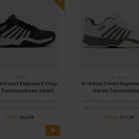
K-SWISS
K-SWISS
s Court Express 2 Clay
K-Swiss Court Express
 Tennisschoen Zwart
Heren Tennissch
ss Court Express 2 Clay is een
De K-Swiss Court Express 2 C
 sportschoen die speciaal is o..
Tennisschoen is een fijne k
tenni..
€54,99
€71,99
€79,99
€79,99