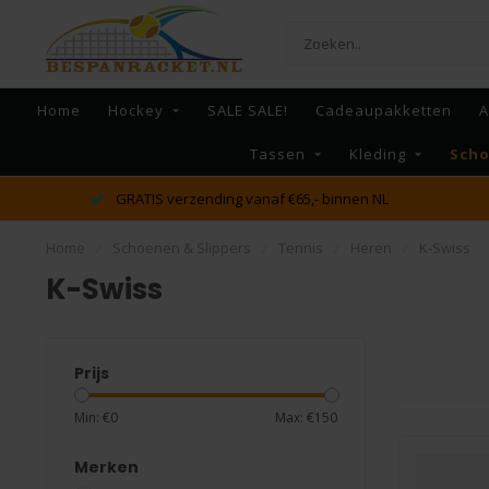
Home
Hockey
SALE SALE!
Cadeaupakketten
A
Tassen
Kleding
Scho
dé racket en bespan specialist van Lelystad en omstreken
Home
/
Schoenen & Slippers
/
Tennis
/
Heren
/
K-Swiss
K-Swiss
Prijs
Min: €
0
Max: €
150
Merken