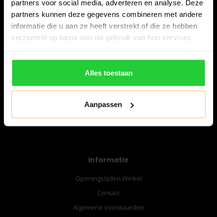
partners voor social media, adverteren en analyse. Deze
Snijdersstraat 6
partners kunnen deze gegevens combineren met andere
8224 AA Lelystad
informatie die u aan ze heeft verstrekt of die ze hebben
verzameld op basis van uw gebruik van hun services.
Nederland
06-57276080
Alles toestaan
info@bespanracket.nl
Aanpassen
Informatie
Openingstijden Winkel
Contact
Algemene voorwaarden