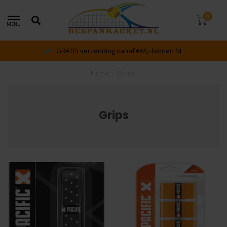
0
MENU
GRATIS verzending vanaf €65,- binnen NL
Home
/
Grips
Grips