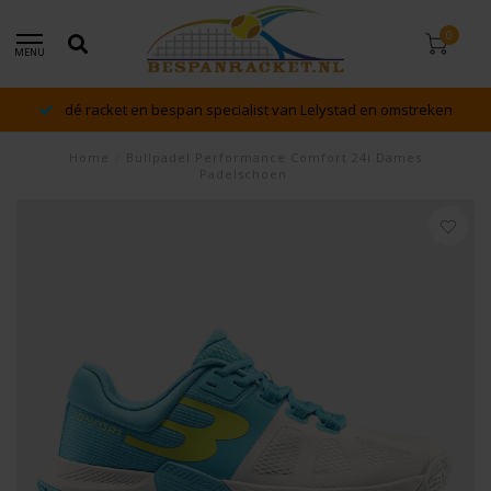
0
MENU
dé racket en bespan specialist van Lelystad en omstreken
Home
/
Bullpadel Performance Comfort 24i Dames
Padelschoen