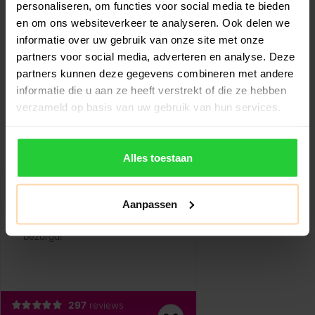
personaliseren, om functies voor social media te bieden
Vibram W 25V Dames
Dames Padelschoen
en om ons websiteverkeer te analyseren. Ook delen we
Padelschoen
Wit
€95,99
€108,74
€159,99
€144,99
informatie over uw gebruik van onze site met onze
De Bullpadel Vertex Vibram
Ervaar ultiem comfort en
partners voor social media, adverteren en analyse. Deze
25V W dames padelschoen
topprestaties met de
partners kunnen deze gegevens combineren met andere
is een pa..
Bullpadel Elit..
informatie die u aan ze heeft verstrekt of die ze hebben
verzameld op basis van uw gebruik van hun services.
Alles toestaan
Aanpassen