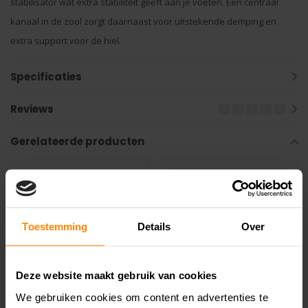
stabilisator wat extra stabiliteit geeft aan je voeten. Een centraal
kanaal in de zool zorgt daarnaast voor uitstekende demping en
extra support voor de hiel.
Specificaties
Reviews
Gerelateerde producten
Toestemming
Details
Over
Deze website maakt gebruik van cookies
We gebruiken cookies om content en advertenties te
Bullpadel Vertex
Bullpadel Elite 25i