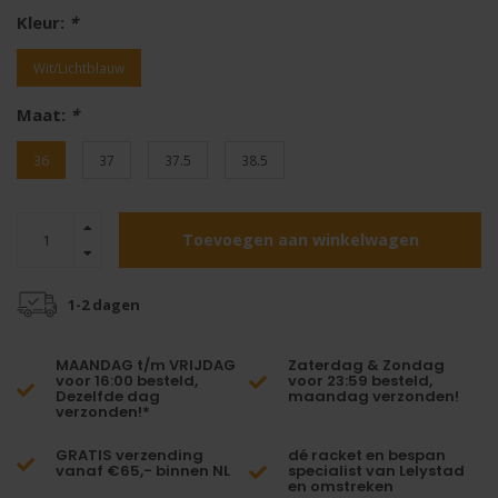
Kleur:
*
Wit/Lichtblauw
Maat:
*
36
37
37.5
38.5
Toevoegen aan winkelwagen
1-2 dagen
MAANDAG t/m VRIJDAG
Zaterdag & Zondag
voor 16:00 besteld,
voor 23:59 besteld,
Dezelfde dag
maandag verzonden!
verzonden!*
GRATIS verzending
dé racket en bespan
vanaf €65,- binnen NL
specialist van Lelystad
en omstreken