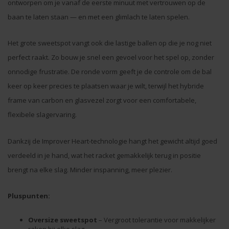
ontworpen om je vanaf de eerste minuut met vertrouwen op de
baan te laten staan — en met een glimlach te laten spelen.
Het grote sweetspot vangt ook die lastige ballen op die je nog niet
perfect raakt. Zo bouw je snel een gevoel voor het spel op, zonder
onnodige frustratie. De ronde vorm geeft je de controle om de bal
keer op keer precies te plaatsen waar je wilt, terwijl het hybride
frame van carbon en glasvezel zorgt voor een comfortabele,
flexibele slagervaring.
Dankzij de Improver Heart-technologie hangt het gewicht altijd goed
verdeeld in je hand, wat het racket gemakkelijk terug in positie
brengt na elke slag. Minder inspanning, meer plezier.
Pluspunten:
Oversize sweetspot
– Vergroot tolerantie voor makkelijker
raken bij elke slag