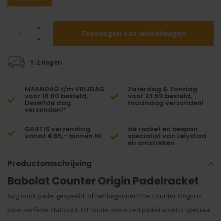
Toevoegen aan winkelwagen
1-2 dagen
MAANDAG t/m VRIJDAG
Zaterdag & Zondag
voor 16:00 besteld,
voor 23:59 besteld,
Dezelfde dag
maandag verzonden!
verzonden!*
GRATIS verzending
dé racket en bespan
vanaf €65,- binnen NL
specialist van Lelystad
en omstreken
Productomschrijving
Babolat Counter Origin Padelracket
Nog nooit padel gespeeld, of net begonnen? De Counter Origin is
jouw perfecte startpunt. Dit ronde oversized padelracket is speciaal