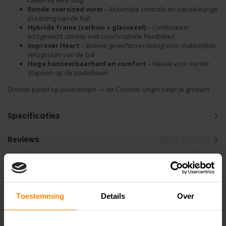
Ronde oversized vorm
– Maximale controle en nauwkeurige
plaatsing van de bal
Hybride frame (carbon + glasvezel)
– Combineert
lichtgewicht sterkte met comfortabele flexibiliteit
Improver Heart
– Betere gewichtsverdeling voor makkelijker
terugslaan van de bal
Hoge hanteerbaarheid en comfort
– Ideaal voor eerste
stappen op de padelbaan
Ontdek padel op jouw tempo — de Counter Origin helpt je groeien.
Specificaties
Reviews
Gerelateerde producten
Toestemming
Details
Over