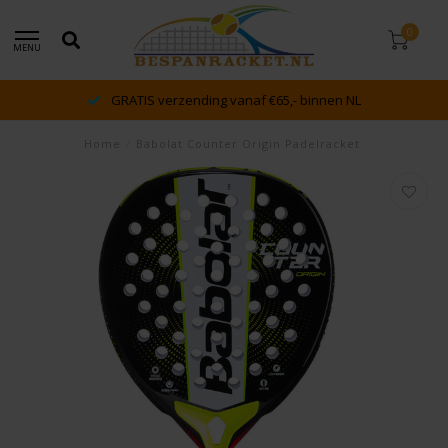
0
MENU
GRATIS verzending vanaf €65,- binnen NL
Home
/
Babolat Counter Origin Padelracket