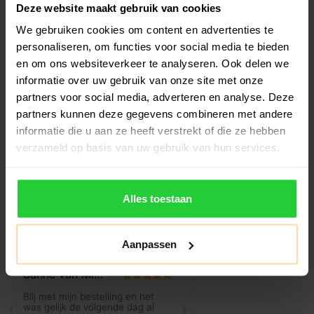
Deze website maakt gebruik van cookies
We gebruiken cookies om content en advertenties te
personaliseren, om functies voor social media te bieden
en om ons websiteverkeer te analyseren. Ook delen we
Babolat Technical
Babolat Air Viper 2.6
informatie over uw gebruik van onze site met onze
Viper 3.0 Padelracket
Padelracket
partners voor social media, adverteren en analyse. Deze
partners kunnen deze gegevens combineren met andere
€259,99
€244,99
€369,99
€319,99
informatie die u aan ze heeft verstrekt of die ze hebben
De Babolat Technical Viper
De Babolat Air Viper 2.6 is
verzameld op basis van uw gebruik van hun services.
3.0 is een padelracket voor
het padelracket voor de
spele..
speler d..
Alles toestaan
Aanpassen