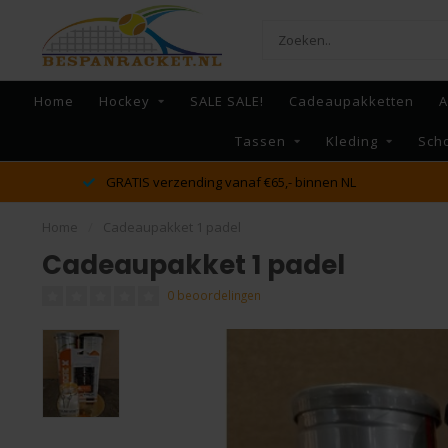
Home
Hockey
SALE SALE!
Cadeaupakketten
A
Tassen
Kleding
Sch
dé racket en bespan specialist van Lelystad en omstreken
Home
/
Cadeaupakket 1 padel
Cadeaupakket 1 padel
0 beoordelingen