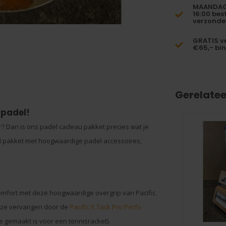
MAANDAG 
16:00 bes
verzonde
GRATIS v
€65,- bi
Gerelate
 padel!
? Dan is ons padel cadeau pakket precies wat je
d pakket met hoogwaardige padel accessoires,
lcomfort met deze hoogwaardige overgrip van
Pacific
.
 deze vervangen door de
Pacific X Tack Pro Perfo
ze gemaakt is voor een tennisracket).