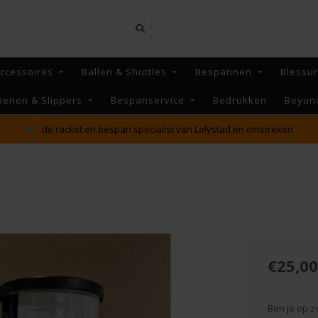
ccessoires
Ballen & Shuttles
Bespannen
Blessu
oenen & Slippers
Bespanservice
Bedrukken
Beyun
MAANDAG t/m VRIJDAG voor 16:00 besteld, Dezelfde dag
verzonden!*
€25,00
Ben je op z