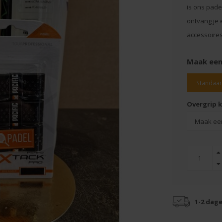
is ons pade
ontvang je
accessoires
Maak een
Standaa
Overgrip k
1-2 dag