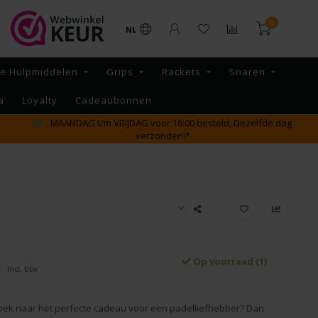
0
NL
re Hulpmiddelen
Grips
Rackets
Snaren
a
Loyalty
Cadeaubonnen
GRATIS verzending vanaf €65,- binnen NL
Op voorraad (1)
Incl. btw
oek naar het perfecte cadeau voor een padelliefhebber? Dan