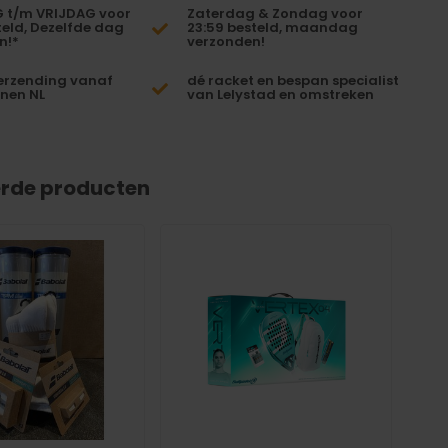
t/m VRIJDAG voor
Zaterdag & Zondag voor
teld, Dezelfde dag
23:59 besteld, maandag
n!*
verzonden!
erzending vanaf
dé racket en bespan specialist
nnen NL
van Lelystad en omstreken
erde producten