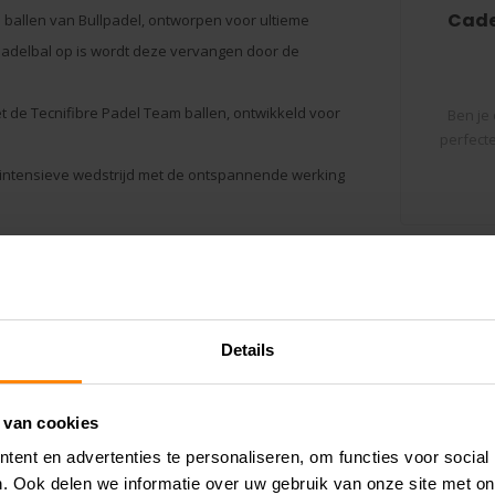
Cade
 ballen van Bullpadel, ontworpen voor ultieme
 padelbal op is wordt deze vervangen door de
et de
Tecnifibre
Padel Team ballen, ontwikkeld voor
Ben je
perfect
t
n intensieve wedstrijd met de ontspannende werking
e cadeauverpakking, klaar om cadeau te geven aan
Details
 van cookies
ken meer naar hebt. Wil je een extra artikel bij het
ent en advertenties te personaliseren, om functies voor social
en geef bij de opmerkingen aan dat je het extra
. Ook delen we informatie over uw gebruik van onze site met on