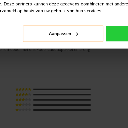
e. Deze partners kunnen deze gegevens combineren met andere i
zijn of zijn het er te veel dan zullen wij voor het
erzameld op basis van uw gebruik van hun services.
j het graag voor je in. Bij het afrekenen kun je
Aanpassen
elliefhebber met ons Padel Cadeaupakket en breng