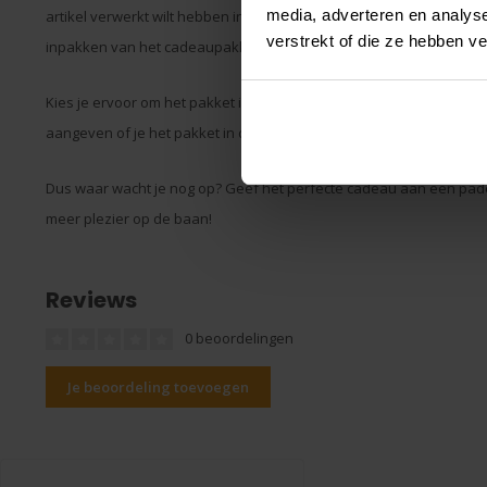
media, adverteren en analys
artikel verwerkt wilt hebben in het pakket. Mocht het artikel te groot 
verstrekt of die ze hebben v
inpakken van het cadeaupakket contact met je opnemen.
Kies je ervoor om het pakket in de winkel op te halen, dan pakken wi
aangeven of je het pakket in de winkel wilt ophalen.
Dus waar wacht je nog op? Geef het perfecte cadeau aan een pad
meer plezier op de baan!
Reviews
0 beoordelingen
Je beoordeling toevoegen