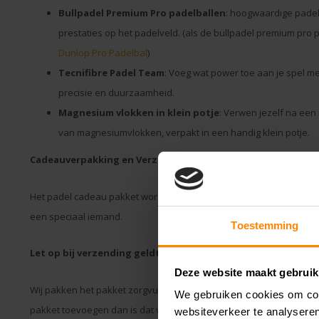
Bullpadel Premium Pro padelballen
: hoogwaardige padel
prestaties op het padelveld. (als de bullpadel premium pro
Dunlop Pro Padelbal
)
Tecnifibre
Padel Team
: Voeg wat power toe aan je spel m
precisie en duurzaamheid.
Magnesium vlokken in klein potje
: Verwen jezelf na ee
van magnesiumvlokken, verpakt in een handig klein potje.
Cadeauverpakking en Verzending
Het padel cadeau pakket wordt prachtig verpakt in een feestelijk
een speciaal iemand.
Toestemming
Let op bij verzending geldt het volgende:
Deze website maakt gebruik
Wij pakken het pakket zorgvuldig voor je in zodat je hier geen omkij
We gebruiken cookies om cont
pakket toevoegen dan is dat vaak mogelijk, bestel het artikel mee 
websiteverkeer te analyseren