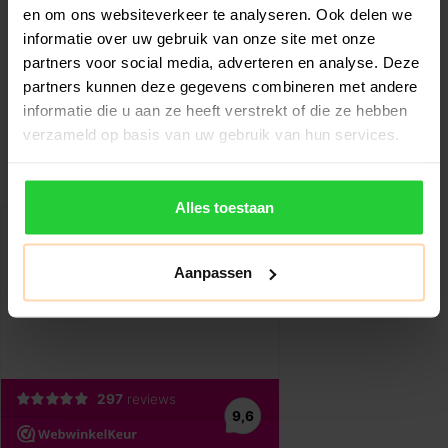
Tafeltennisbatje
€39,99
€22,49
€44,99
en om ons websiteverkeer te analyseren. Ook delen we
informatie over uw gebruik van onze site met onze
De Evolution 3000 is dé bat
Ontworpen om maximale
partners voor social media, adverteren en analyse. Deze
voor spelers op het
spinmogelijkheden te
partners kunnen deze gegevens combineren met andere
tussenliggen..
bieden, resulteer..
informatie die u aan ze heeft verstrekt of die ze hebben
verzameld op basis van uw gebruik van hun services.
Alles toestaan
Aanpassen