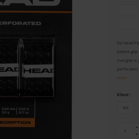
De Head Pad
betere grip
overgrip i
perforaties
meer..
Kleur:
Wit