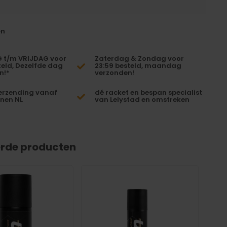
en
t/m VRIJDAG voor
Zaterdag & Zondag voor
teld, Dezelfde dag
23:59 besteld, maandag
n!*
verzonden!
erzending vanaf
dé racket en bespan specialist
nnen NL
van Lelystad en omstreken
erde producten