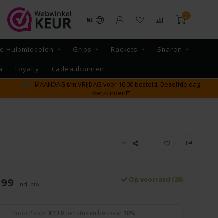
0
NL
re Hulpmiddelen
Grips
Rackets
Snaren
a
Loyalty
Cadeaubonnen
GRATIS verzending vanaf €65,- binnen NL
,99
Op voorraad (28)
Incl. btw
Koop 2 voor
€7,19
per stuk en bespaar
10%