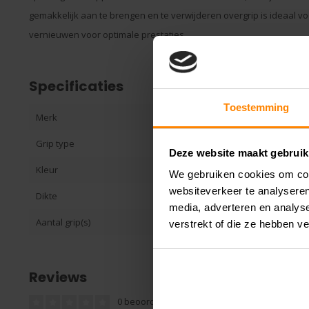
gemakkelijk aan te brengen en te verwijderen overgrip is ideaal voo
vernieuwen voor optimale prestaties.
Specificaties
Toestemming
Merk
Head
Grip type
Overgrip voor 
Deze website maakt gebruik
Kleur
Wit | Zwart
We gebruiken cookies om cont
websiteverkeer te analyseren
Dikte
0.60mm
media, adverteren en analys
Aantal grip(s)
3
verstrekt of die ze hebben v
Reviews
0 beoordelingen