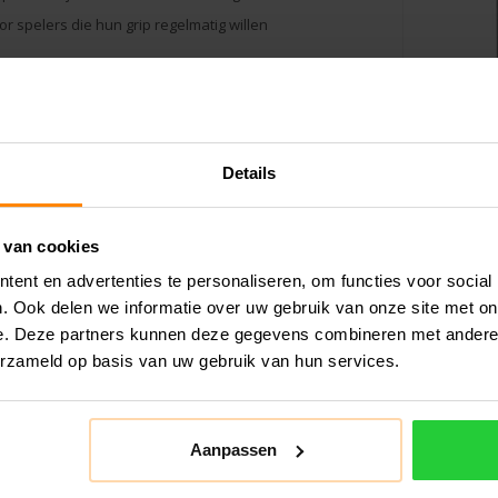
r spelers die hun grip regelmatig willen
4on To
Details
De 4on Tot
Padelrackets
 van cookies
zeer geava
ent en advertenties te personaliseren, om functies voor social
. Ook delen we informatie over uw gebruik van onze site met on
e. Deze partners kunnen deze gegevens combineren met andere i
erzameld op basis van uw gebruik van hun services.
Aanpassen