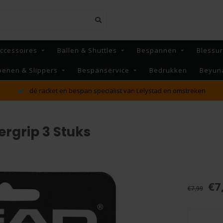
ccessoires
Ballen & Shuttles
Bespannen
Blessu
oenen & Slippers
Bespanservice
Bedrukken
Beyun
MAANDAG t/m VRIJDAG voor 16:00 besteld, Dezelfde dag
verzonden!*
rgrip 3 Stuks
€7
€7,99