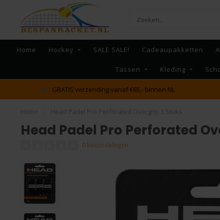
Home
Hockey
SALE SALE!
Cadeaupakketten
A
Tassen
Kleding
Sch
dé racket en bespan specialist van Lelystad en omstreken
Home
/
Head Padel Pro Perforated Overgrip 3 Stuks
Head Padel Pro Perforated Ove
0 beoordelingen