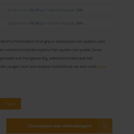
Koop 4 voor
€6,79
per stuk en bespaar
15%
Koop 6 voor
€6,39
per stuk en bespaar
20%
el Pro Perforated Overgrip is ontworpen om spelers een
 en comfort te bieden tijdens het spelen van padel. Deze
s gemaakt van hoogwaardig, ademend materiaal met
 die zorgen voor een betere vochtafvoer en een verb
Lees
Zwart
Toevoegen aan winkelwagen