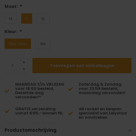
Maat:
*
M
L
XL
Kleur:
*
Blue Glow
Wit
Toevoegen aan winkelwagen
MAANDAG t/m VRIJDAG
Zaterdag & Zondag
voor 16:00 besteld,
voor 23:59 besteld,
Dezelfde dag
maandag verzonden!
verzonden!*
GRATIS verzending
dé racket en bespan
vanaf €65,- binnen NL
specialist van Lelystad
en omstreken
Productomschrijving