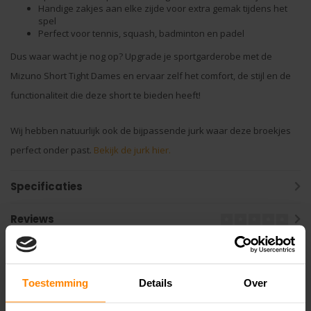
Handige zakjes aan elke zijde voor extra gemak tijdens het
spel
Perfect voor tennis, squash, badminton en padel
Dus waar wacht je nog op? Upgrade je sportgarderobe met de
Mizuno Short Tight Dames en ervaar zelf het comfort, de stijl en de
functionaliteit die deze short te bieden heeft!
Wij hebben natuurlijk ook de bijpassende jurk waar deze broekjes
perfect onder past.
Bekijk de jurk hier.
Specificaties
Reviews
Gerelateerde producten
Toestemming
Details
Over