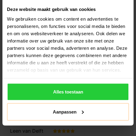
Deze website maakt gebruik van cookies
We gebruiken cookies om content en advertenties te
personaliseren, om functies voor social media te bieden
en om ons websiteverkeer te analyseren. Ook delen we
informatie over uw gebruik van onze site met onze
Mizuno Flex Short
Mizuno Charge
partners voor social media, adverteren en analyse. Deze
Dames
Printed T-shirt
partners kunnen deze gegevens combineren met andere
Dames
€17,49
€19,99
€34,99
€39,99
informatie die u aan ze heeft verstrekt of die ze hebben
verzameld op basis van uw gebruik van hun services.
Ben je op zoek naar de
Ben je op zoek naar een
perfecte mix van stijl en
veelzijdig en stijlvol T-shirt
comfort voo..
voor ..
Alles toestaan
Aanpassen