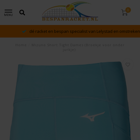
0
MENU
dé racket en bespan specialist van Lelystad en omstreken
Home
/
Mizuno Short Tight Dames (Broekje voor onder
jurkje)