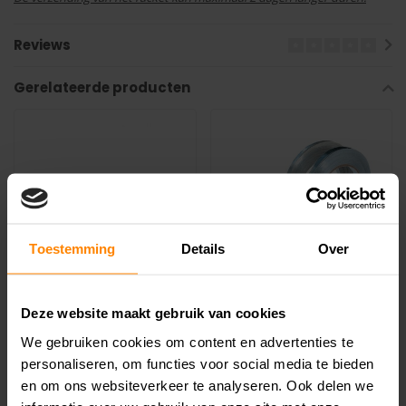
Reviews
Gerelateerde producten
Toestemming
Details
Over
Head Gripschaal
Unique Loodtape 1/4
Deze website maakt gebruik van cookies
TK82S
1m (100cm)
We gebruiken cookies om content en advertenties te
€7,50
€6,99
personaliseren, om functies voor social media te bieden
Head gripschaal om de
Unique Loodtape loodtape
en om ons websiteverkeer te analyseren. Ook delen we
gripmaat van je Head
voor het verzwaren van het