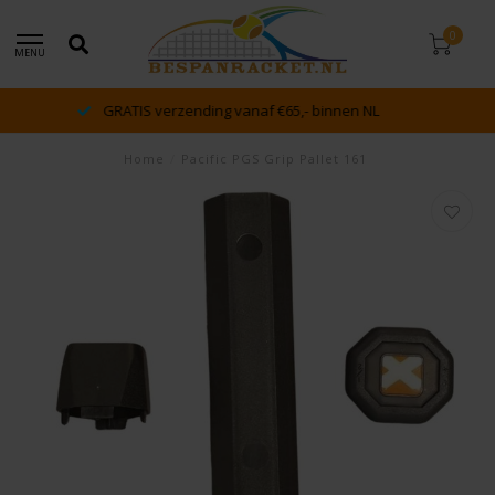
0
MENU
dé racket en bespan specialist van Lelystad en omstreken
Home
/
Pacific PGS Grip Pallet 161