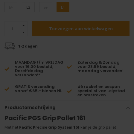
L1
L2
L3
L4
Toevoegen aan winkelwagen
1-2 dagen
MAANDAG t/m VRIJDAG
Zaterdag & Zondag
voor 16:00 besteld,
voor 23:59 besteld,
Dezelfde dag
maandag verzonden!
verzonden!*
GRATIS verzending
dé racket en bespan
vanaf €65,- binnen NL
specialist van Lelystad
en omstreken
Productomschrijving
Pacific PGS Grip Pallet 161
Met het
Pacific Precise Grip System 161
kan je de grip pallet