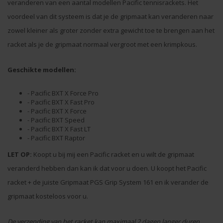
veranderen van een aantal modellen Pacific tennisrackets. Het
voordeel van dit systeem is dat je de gripmaat kan veranderen naar
zowel kleiner als groter zonder extra gewicht toe te brengen aan het
racket als je de gripmaat normaal vergroot met een krimpkous.
Geschikte modellen:
- Pacific BXT X Force Pro
- Pacific BXT X Fast Pro
- Pacific BXT X Force
- Pacific BXT Speed
- Pacific BXT X Fast LT
- Pacific BXT Raptor
LET OP:
Koopt u bij mij een Pacific racket en u wilt de gripmaat
veranderd hebben dan kan ik dat voor u doen. U koopt het Pacific
racket + de juiste Gripmaat PGS Grip System 161 en ik verander de
gripmaat kosteloos voor u.
De verzending van het racket kan maximaal 2 dagen langer duren.