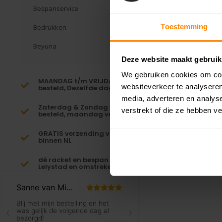
Bespanservice
Toestemming
Bedrukken
Beyuna
Deze website maakt gebruik
We gebruiken cookies om cont
MAANDAG t/m VRIJDAG voor 16:00
websiteverkeer te analyseren
besteld, Dezelfde dag verzonden!*
media, adverteren en analys
Zaterdag & Zondag voor 23:59
verstrekt of die ze hebben v
besteld, maandag verzonden!
GRATIS verzending vanaf €65,-
binnen NL
dé racket en bespan specialist van
Lelystad en omstreken