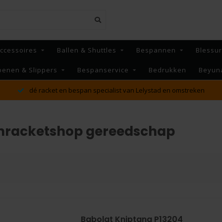
ccessoires
Ballen & Shuttles
Bespannen
Blessu
oenen & Slippers
Bespanservice
Bedrukken
Beyun
dé racket en bespan specialist van Lelystad en omstreken
nracketshop gereedschap
Babolat Kniptang P13204