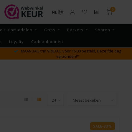
0
NL
re Hulpmiddelen
Grips
Rackets
Snaren
a
Loyalty
Cadeaubonnen
MAANDAG t/m VRIJDAG voor 16:00 besteld, Dezelfde dag
verzonden!*
SALE-33%