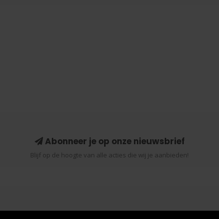
Abonneer je op onze nieuwsbrief
Blijf op de hoogte van alle acties die wij je aanbieden!