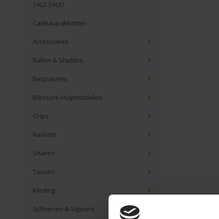
SALE SALE!
Cadeaupakketten
Accessoires
Ballen & Shuttles
Bespannen
Blessure Hulpmiddelen
Grips
Rackets
Snaren
Tassen
Kleding
Schoenen & Slippers