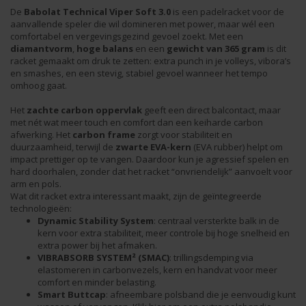
De
Babolat Technical Viper Soft 3.0
is een padelracket voor de
aanvallende speler die wil domineren met power, maar wél een
comfortabel en vergevingsgezind gevoel zoekt. Met een
diamantvorm
,
hoge balans
en een
gewicht van 365 gram
is dit
racket gemaakt om druk te zetten: extra punch in je volleys, vibora’s
en smashes, en een stevig, stabiel gevoel wanneer het tempo
omhoog gaat.
Het
zachte carbon oppervlak
geeft een direct balcontact, maar
met nét wat meer touch en comfort dan een keiharde carbon
afwerking. Het
carbon frame
zorgt voor stabiliteit en
duurzaamheid, terwijl de
zwarte EVA-kern
(EVA rubber) helpt om
impact prettiger op te vangen. Daardoor kun je agressief spelen en
hard doorhalen, zonder dat het racket “onvriendelijk” aanvoelt voor
arm en pols.
Wat dit racket extra interessant maakt, zijn de geïntegreerde
technologieën:
Dynamic Stability System
: centraal versterkte balk in de
kern voor extra stabiliteit, meer controle bij hoge snelheid en
extra power bij het afmaken.
VIBRABSORB SYSTEM² (SMAC)
: trillingsdemping via
elastomeren in carbonvezels, kern en handvat voor meer
comfort en minder belasting.
Smart Buttcap
: afneembare polsband die je eenvoudig kunt