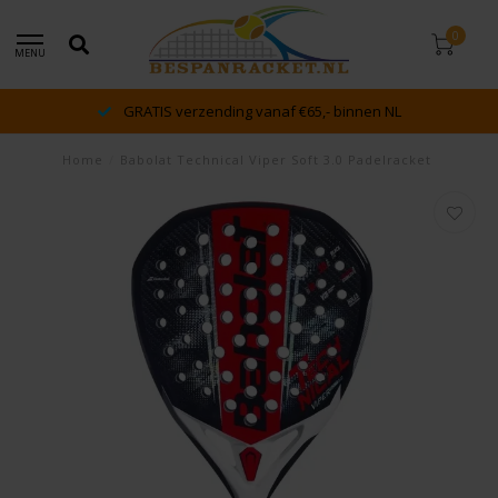
0
MENU
GRATIS verzending vanaf €65,- binnen NL
Home
/
Babolat Technical Viper Soft 3.0 Padelracket