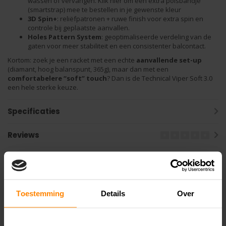
wassen of vervangen. Klik
hier
om een extra polsbandje
(smartstrap) mee te bestellen in je gewenste kleur
3D Spin+
: reliëfpatronen + ruwe finish voor extra spin en
controle bij geplaatste aanvallen.
Holes Pattern System
: geoptimaliseerde verdeling van de
gaten voor meer stabiliteit en een consistenter balcontact.
Kortom: zoek je een racket met een echte
aanvallende set-up
(diamant, hoog balanspunt, 365g), maar dan met een
comfortabelere “soft” touch
? Dan is de Technical Viper Soft 3.0
een hele sterke keuze.
Specificaties
Reviews
Gerelateerde producten
Toestemming
Details
Over