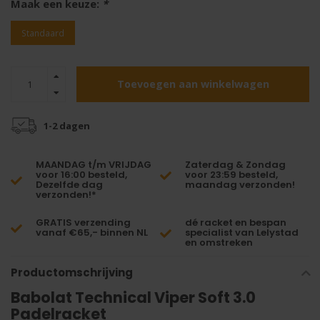
Maak een keuze:
*
Standaard
Toevoegen aan winkelwagen
1-2 dagen
MAANDAG t/m VRIJDAG
Zaterdag & Zondag
voor 16:00 besteld,
voor 23:59 besteld,
Dezelfde dag
maandag verzonden!
verzonden!*
GRATIS verzending
dé racket en bespan
vanaf €65,- binnen NL
specialist van Lelystad
en omstreken
Productomschrijving
Babolat Technical Viper Soft 3.0
Padelracket