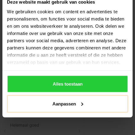
Deze website maakt gebruik van cookies
We gebruiken cookies om content en advertenties te
personaliseren, om functies voor social media te bieden
en om ons websiteverkeer te analyseren. Ook delen we
Babolat Technical
Babolat Air Viper 2.6
informatie over uw gebruik van onze site met onze
Viper 3.0 Padelracket
Padelracket
partners voor social media, adverteren en analyse. Deze
€259,99
€244,99
€369,99
€319,99
partners kunnen deze gegevens combineren met andere
informatie die u aan ze heeft verstrekt of die ze hebben
De Babolat Technical Viper
De Babolat Air Viper 2.6 is
verzameld op basis van uw gebruik van hun services.
3.0 is een padelracket voor
het padelracket voor de
spele..
speler d..
Alles toestaan
Aanpassen