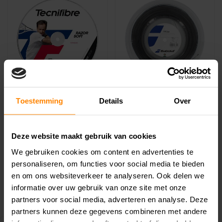
Tecnifibre Razor Soft
Babolat RPM Blast
Toestemming
Details
Over
Rol 200M Tennissnaar
200M Tennissnaar
€124,99
€112,99
€199,99
€159,99
Deze website maakt gebruik van cookies
De Tecnifibre Razor Soft
De Babolat RPM Blast is
200M is een monofilament
een stuggere polyester
We gebruiken cookies om content en advertenties te
co-polyest..
tennissnaar d..
personaliseren, om functies voor social media te bieden
en om ons websiteverkeer te analyseren. Ook delen we
informatie over uw gebruik van onze site met onze
partners voor social media, adverteren en analyse. Deze
partners kunnen deze gegevens combineren met andere