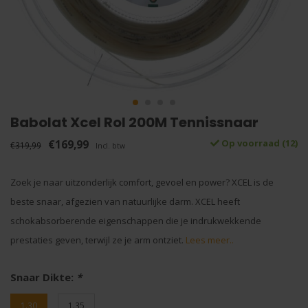
Babolat Xcel Rol 200M Tennissnaar
€169,99
Op voorraad (12)
€319,99
Incl. btw
Zoek je naar uitzonderlijk comfort, gevoel en power? XCEL is de
beste snaar, afgezien van natuurlijke darm. XCEL heeft
schokabsorberende eigenschappen die je indrukwekkende
prestaties geven, terwijl ze je arm ontziet.
Lees meer..
Snaar Dikte:
*
1.30
1.35