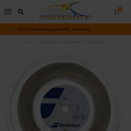
0
MENU
dé racket en bespan specialist van Lelystad en omstreken
Home
/
Babolat Xcel Rol 200M Tennissnaar