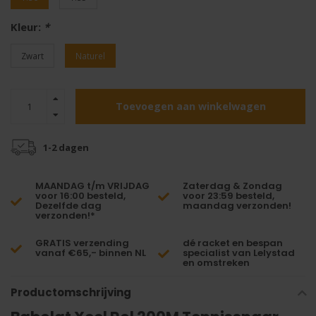
Kleur:
*
Zwart
Naturel
Toevoegen aan winkelwagen
1-2 dagen
MAANDAG t/m VRIJDAG
Zaterdag & Zondag
voor 16:00 besteld,
voor 23:59 besteld,
Dezelfde dag
maandag verzonden!
verzonden!*
GRATIS verzending
dé racket en bespan
vanaf €65,- binnen NL
specialist van Lelystad
en omstreken
Productomschrijving