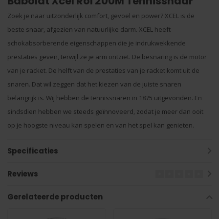
Babolat Xcel Rol 200M Tennissnaar
Zoek je naar uitzonderlijk comfort, gevoel en power? XCEL is de
beste snaar, afgezien van natuurlijke darm. XCEL heeft
schokabsorberende eigenschappen die je indrukwekkende
prestaties geven, terwijl ze je arm ontziet. De besnaring is de motor
van je racket. De helft van de prestaties van je racket komt uit de
snaren. Dat wil zeggen dat het kiezen van de juiste snaren
belangrijk is. Wij hebben de tennissnaren in 1875 uitgevonden. En
sindsdien hebben we steeds geïnnoveerd, zodat je meer dan ooit
op je hoogste niveau kan spelen en van het spel kan genieten.
Specificaties
Reviews
Gerelateerde producten