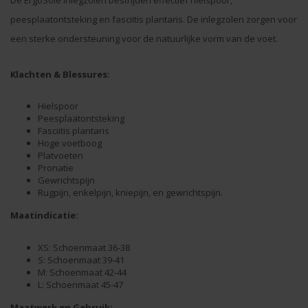
De ErgoSole inlegzolen bestrijden effectief hielspoor,
peesplaatontsteking en fasciitis plantaris. De inlegzolen zorgen voor
een sterke ondersteuning voor de natuurlijke vorm van de voet.
Klachten & Blessures:
Hielspoor
Peesplaatontsteking
Fasciitis plantaris
Hoge voetboog
Platvoeten
Pronatie
Gewrichtspijn
Rugpijn, enkelpijn, kniepijn, en gewrichtspijn.
Maatindicatie:
XS: Schoenmaat 36-38
S: Schoenmaat 39-41
M: Schoenmaat 42-44
L: Schoenmaat 45-47
Maatwerk en Gebruik: