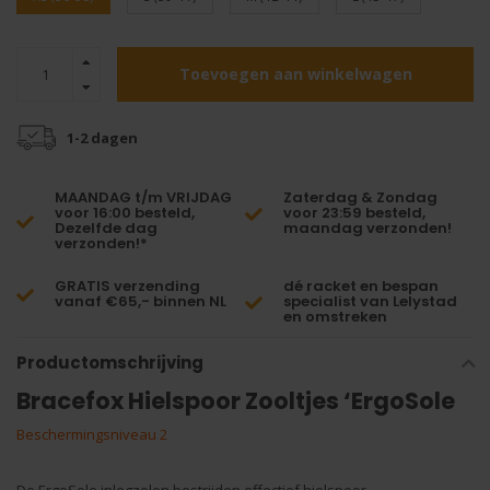
Toevoegen aan winkelwagen
1-2 dagen
MAANDAG t/m VRIJDAG
Zaterdag & Zondag
voor 16:00 besteld,
voor 23:59 besteld,
Dezelfde dag
maandag verzonden!
verzonden!*
GRATIS verzending
dé racket en bespan
vanaf €65,- binnen NL
specialist van Lelystad
en omstreken
Productomschrijving
Bracefox Hielspoor Zooltjes ‘ErgoSole
Beschermingsniveau 2