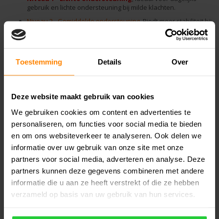
gebruik en lichte ondersteuning bij milde klachten.
Niveau 2 - Gemiddelde ondersteuning
, Biedt meer stabiliteit bij
actieve bezigheden en matige klachten.
Niveau 3 - Maximale ondersteuning
, Geschikt voor intensieve
belasting en herstel van blessures; biedt maximale stabiliteit.
Toestemming
Details
Over
Specificaties
Deze website maakt gebruik van cookies
Reviews
We gebruiken cookies om content en advertenties te
Gerelateerde producten
personaliseren, om functies voor social media te bieden
en om ons websiteverkeer te analyseren. Ook delen we
informatie over uw gebruik van onze site met onze
partners voor social media, adverteren en analyse. Deze
partners kunnen deze gegevens combineren met andere
informatie die u aan ze heeft verstrekt of die ze hebben
verzameld op basis van uw gebruik van hun services.