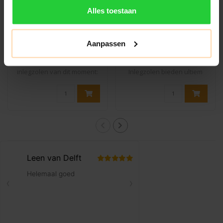
Alles toestaan
Bracefox Medische
Bracefox Premium
Inlegzolen ‘ErgoSole’ |
Sport inlegzolen
2024 Edition
‘EnduSole’
Aanpassen
€32,99
€24,99
€44,99
€32,99
Ontdek de best verkochte
De EnduSole Sports
inlegzolen van dit moment:
Inlegzolen bieden ultiem
de ErgoS..
comfort en langd..