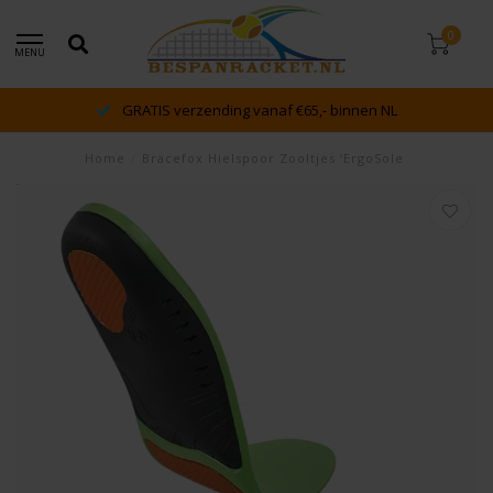
0
MENU
dé racket en bespan specialist van Lelystad en omstreken
Home
/
Bracefox Hielspoor Zooltjes ‘ErgoSole