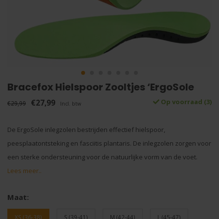
Bracefox Hielspoor Zooltjes ‘ErgoSole
€27,99
Op voorraad (3)
€29,99
Incl. btw
De ErgoSole inlegzolen bestrijden effectief hielspoor,
peesplaatontsteking en fasciitis plantaris. De inlegzolen zorgen voor
een sterke ondersteuning voor de natuurlijke vorm van de voet.
Lees meer..
Maat:
XS (36-38)
S (39-41)
M (42-44)
L (45-47)