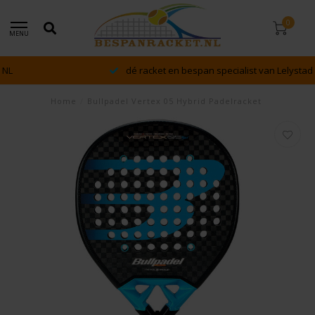
0
MENU
dé racket en bespan specialist van Lelystad en omstreken
Home
/
Bullpadel Vertex 05 Hybrid Padelracket