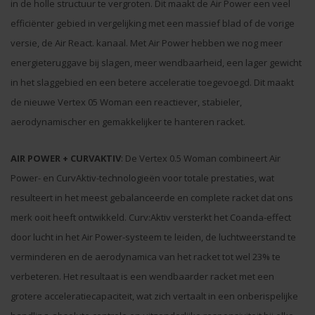
in de holle structuur te vergroten. Dit maakt de Air Power een veel
efficiënter gebied in vergelijking met een massief blad of de vorige
versie, de Air React. kanaal. Met Air Power hebben we nog meer
energieteruggave bij slagen, meer wendbaarheid, een lager gewicht
in het slaggebied en een betere acceleratie toegevoegd. Dit maakt
de nieuwe Vertex 05 Woman een reactiever, stabieler,
aerodynamischer en gemakkelijker te hanteren racket.
AIR POWER + CURVAKTIV
: De Vertex 0.5 Woman combineert Air
Power- en CurvAktiv-technologieën voor totale prestaties, wat
resulteert in het meest gebalanceerde en complete racket dat ons
merk ooit heeft ontwikkeld. Curv:Aktiv versterkt het Coanda-effect
door lucht in het Air Power-systeem te leiden, de luchtweerstand te
verminderen en de aerodynamica van het racket tot wel 23% te
verbeteren. Het resultaat is een wendbaarder racket met een
grotere acceleratiecapaciteit, wat zich vertaalt in een onberispelijke