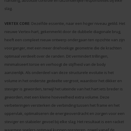
handling, absolute controle en uitzonderlijke responsiviteit bij elke
slag.
VERTEX CORE:
Dezelfde essentie, naar een hoger niveau getild. Het
nieuwe Vertex-hart, gekenmerkt door de dubbele diagonale brug,
heeft een compleet nieuw ontwerp ondergaan ten opzichte van zijn
voorganger, met een meer driehoekige geometrie die de krachten
optimaal verdeelt over de randen. Dit vermindert trillingen,
minimaliseert torsie en verhoogt de stijfheid van de body
aanzienlijk. Als onderdeel van deze structurele evolutie is het
volume in het onderste gedeelte vergroot, waardoor het dikker en
steviger is geworden, terwijl het uiteinde van het hart iets breder is
geworden, met een kleine hoeveelheid extra volume. Deze
verbeteringen versterken de verbinding tussen het frame en het
oppervlak, optimaliseren de energieoverdracht en zorgen voor een
steviger en stabieler gevoel bij elke slag. Het resultaat is een racket
waarmee spelers optimaal kunnen presteren, zowel vanaf de