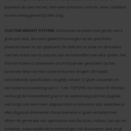
baseline als aan het net, met meer precieze controle, meer stabiliteit
en een stevig gevoel bij elke slag.
CUSTOM WEIGHT SYSTEM:
Dit bestaat uit platen met gel-tip van 3
gram per stuk, die extra gewicht toevoegen op de specifieke
plaatsen waar ze zijn geplaatst. Dit stelt ons in staat om de balans
van het racket aan te passen aan de behoeften van elke speler. Het
Woman-frame is ontworpen om in totaal vier gewichten op het
bovenste deel van het racket te kunnen dragen. Dit maakt
verschillende specificaties mogelijk, tot wel 12 gram zwaarder en
een balansverandering van +/- 1 cm. TOPSPIN: De Vertex 05 Woman
verhoogt de hoeveelheid grain in de laatste laag van het slagvlak,
wat zorgt voor een meer uitgesproken en precieze spin waarmee je
elke slag kunt domineren. Deze toename in grain verbetert niet
alleen de generatie van agressieve spin bij slices, volleys, lay-ups en
smashes, maar maakt deze technologie ook duurzamer, wat zorgt