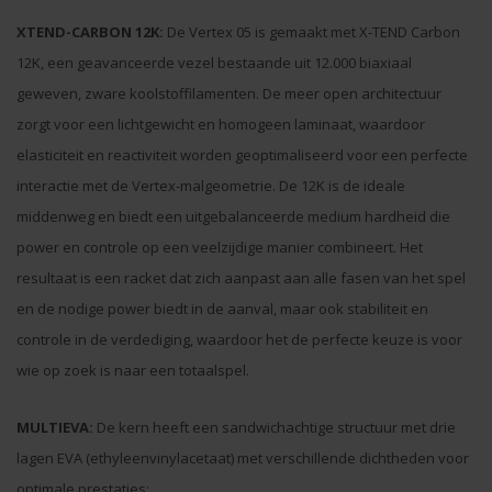
XTEND-CARBON 12K:
De Vertex 05 is gemaakt met X-TEND Carbon
12K, een geavanceerde vezel bestaande uit 12.000 biaxiaal
geweven, zware koolstoffilamenten. De meer open architectuur
zorgt voor een lichtgewicht en homogeen laminaat, waardoor
elasticiteit en reactiviteit worden geoptimaliseerd voor een perfecte
interactie met de Vertex-malgeometrie. De 12K is de ideale
middenweg en biedt een uitgebalanceerde medium hardheid die
power en controle op een veelzijdige manier combineert. Het
resultaat is een racket dat zich aanpast aan alle fasen van het spel
en de nodige power biedt in de aanval, maar ook stabiliteit en
controle in de verdediging, waardoor het de perfecte keuze is voor
wie op zoek is naar een totaalspel.
MULTIEVA:
De kern heeft een sandwichachtige structuur met drie
lagen EVA (ethyleenvinylacetaat) met verschillende dichtheden voor
optimale prestaties: