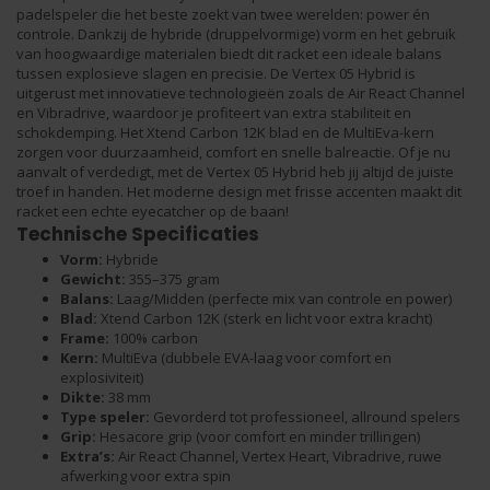
padelspeler die het beste zoekt van twee werelden: power én
controle. Dankzij de hybride (druppelvormige) vorm en het gebruik
van hoogwaardige materialen biedt dit racket een ideale balans
tussen explosieve slagen en precisie. De Vertex 05 Hybrid is
uitgerust met innovatieve technologieën zoals de Air React Channel
en Vibradrive, waardoor je profiteert van extra stabiliteit en
schokdemping. Het Xtend Carbon 12K blad en de MultiEva-kern
zorgen voor duurzaamheid, comfort en snelle balreactie. Of je nu
aanvalt of verdedigt, met de Vertex 05 Hybrid heb jij altijd de juiste
troef in handen. Het moderne design met frisse accenten maakt dit
racket een echte eyecatcher op de baan!
Technische Specificaties
Vorm:
Hybride
Gewicht:
355–375 gram
Balans:
Laag/Midden (perfecte mix van controle en power)
Blad:
Xtend Carbon 12K (sterk en licht voor extra kracht)
Frame:
100% carbon
Kern:
MultiEva (dubbele EVA-laag voor comfort en
explosiviteit)
Dikte:
38 mm
Type speler:
Gevorderd tot professioneel, allround spelers
Grip:
Hesacore grip (voor comfort en minder trillingen)
Extra’s:
Air React Channel, Vertex Heart, Vibradrive, ruwe
afwerking voor extra spin