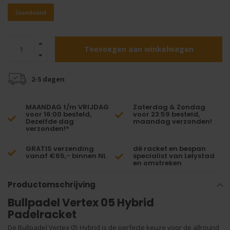
Standaard
Toevoegen aan winkelwagen
2-5 dagen
MAANDAG t/m VRIJDAG
Zaterdag & Zondag
voor 16:00 besteld,
voor 23:59 besteld,
Dezelfde dag
maandag verzonden!
verzonden!*
GRATIS verzending
dé racket en bespan
vanaf €65,- binnen NL
specialist van Lelystad
en omstreken
Productomschrijving
Bullpadel Vertex 05 Hybrid
Padelracket
De Bullpadel Vertex 05 Hybrid is de perfecte keuze voor de allround