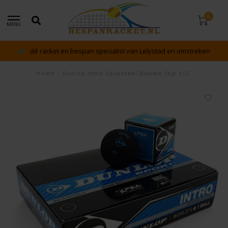
0
MENU
dé racket en bespan specialist van Lelystad en omstreken
Home
/
Dunlop Intro Squashbal Blauwe Stip x12