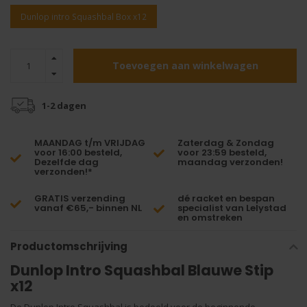
Dunlop intro Squashbal Box x12
Toevoegen aan winkelwagen
1-2 dagen
MAANDAG t/m VRIJDAG
Zaterdag & Zondag
voor 16:00 besteld,
voor 23:59 besteld,
Dezelfde dag
maandag verzonden!
verzonden!*
GRATIS verzending
dé racket en bespan
vanaf €65,- binnen NL
specialist van Lelystad
en omstreken
Productomschrijving
Dunlop Intro Squashbal Blauwe Stip
x12