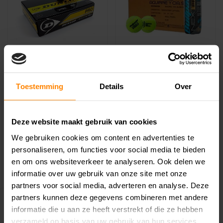
Dunlop Pro Squashbal
Bullpadel Next Pro
2 Gele Stippen x12
Padelbal Doos 24x3
Toestemming
Details
Over
Ballen
€39,99
€144,99
€49,99
€239,76
Dunlop Pro Squashbal 2
Bullpadel Next Pro Padelbal
Gele Stippen De Dunlop
Doos 24x3 Ballen De
Deze website maakt gebruik van cookies
Pro Squashbal..
Bullpadel N..
We gebruiken cookies om content en advertenties te
personaliseren, om functies voor social media te bieden
en om ons websiteverkeer te analyseren. Ook delen we
informatie over uw gebruik van onze site met onze
partners voor social media, adverteren en analyse. Deze
partners kunnen deze gegevens combineren met andere
informatie die u aan ze heeft verstrekt of die ze hebben
verzameld op basis van uw gebruik van hun services.