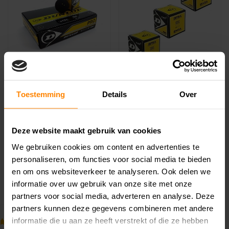
Dunlop Pro Squashbal
Dunlop Pro Squashbal
2 Gele Stippen x12
2 Gele Stippen x3
Toestemming
Details
Over
€39,99
€11,49
€49,99
€13,50
Dunlop Pro Squashbal 2
Dunlop Pro Squashbal 2
Deze website maakt gebruik van cookies
Gele Stippen De Dunlop
Gele Stippen De Dunlop
Pro Squashbal..
Pro Squashbal..
We gebruiken cookies om content en advertenties te
personaliseren, om functies voor social media te bieden
en om ons websiteverkeer te analyseren. Ook delen we
informatie over uw gebruik van onze site met onze
partners voor social media, adverteren en analyse. Deze
partners kunnen deze gegevens combineren met andere
informatie die u aan ze heeft verstrekt of die ze hebben