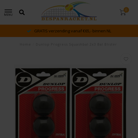
0
MENU
g vanaf €65,- binnen NL
dé racket en bespan sp
Home
/
Dunlop Progress Squashbal 2x3 Bal Blister