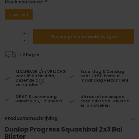
Maak een keuze:
*
Standaard
Toevoegen aan winkelwagen
1-2 Dagen
MAANDAG t/m VRIJDAG
Zaterdag & Zondag
voor 16:00 besteld,
voor 23:59 besteld,
Dezelfde dag
maandag verzonden!
verzonden!*
GRATIS verzending
dé racket en bespan
vanaf €65,- binnen NL
specialist van Lelystad
en omstreken
Productomschrijving
Dunlop Progress Squashbal 2x3 Bal
Blister