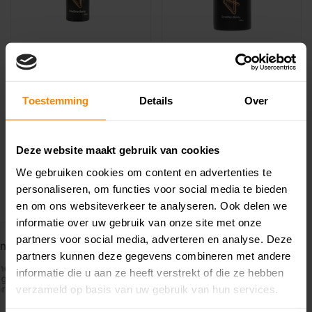
4on Total Grip Spray
4on Total Grip Spray
200ml
100ml
€22,50
€16,99
€24,99
Toestemming
Details
Over
De 4on Total Grip Spray is
De 4on Total Grip Spray is
een zeer geavanceerd
een zeer geavanceerd
antislipspra..
antislipspra..
Deze website maakt gebruik van cookies
We gebruiken cookies om content en advertenties te
personaliseren, om functies voor social media te bieden
en om ons websiteverkeer te analyseren. Ook delen we
informatie over uw gebruik van onze site met onze
partners voor social media, adverteren en analyse. Deze
partners kunnen deze gegevens combineren met andere
informatie die u aan ze heeft verstrekt of die ze hebben
verzameld op basis van uw gebruik van hun services.