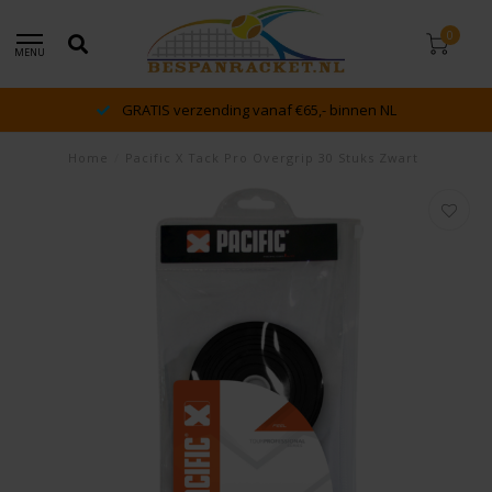
0
MENU
GRATIS verzending vanaf €65,- binnen NL
Home
/
Pacific X Tack Pro Overgrip 30 Stuks Zwart