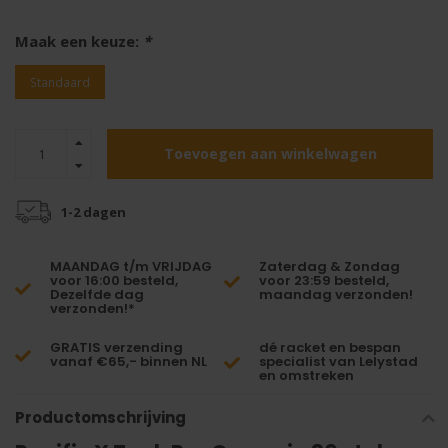
Maak een keuze:
*
Standaard
Toevoegen aan winkelwagen
1-2 dagen
MAANDAG t/m VRIJDAG
Zaterdag & Zondag
voor 16:00 besteld,
voor 23:59 besteld,
Dezelfde dag
maandag verzonden!
verzonden!*
GRATIS verzending
dé racket en bespan
vanaf €65,- binnen NL
specialist van Lelystad
en omstreken
Productomschrijving