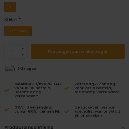
M
Kleur:
*
Match Navy
Toevoegen aan winkelwagen
1-2 dagen
MAANDAG t/m VRIJDAG
Zaterdag & Zondag
voor 16:00 besteld,
voor 23:59 besteld,
Dezelfde dag
maandag verzonden!
verzonden!*
GRATIS verzending
dé racket en bespan
vanaf €65,- binnen NL
specialist van Lelystad
en omstreken
Productomschrijving