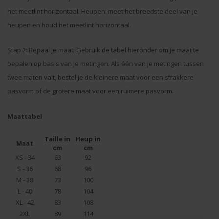
het meetlint horizontaal. Heupen: meet het breedste deel van je
heupen en houd het meetlint horizontaal.
Stap 2: Bepaal je maat. Gebruik de tabel hieronder om je maat te
bepalen op basis van je metingen. Als één van je metingen tussen
twee maten valt, bestel je de kleinere maat voor een strakkere
pasvorm of de grotere maat voor een ruimere pasvorm.
Maattabel
Taille in
Heup in
Maat
cm
cm
XS - 34
63
92
S - 36
68
96
M - 38
73
100
L - 40
78
104
XL - 42
83
108
2XL
89
114