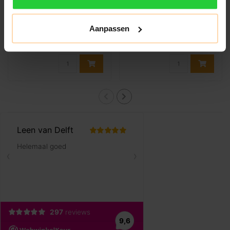
€17,49
€19,99
€34,99
€39,99
Aanpassen
Het Robey Tennis Match T-
Met de Robey Tennis Court
shirt is een sportief V-hals
V-Neck Polo betreed je de
t-shir..
baan in ..