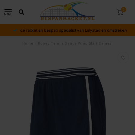
0
MENU
dé racket en bespan specialist van Lelystad en omstreken
Home
/
Robey Tennis Deuce Wrap Skirt Dames