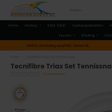
Home
Hockey
SALE SALE!
Cadeaupakketten
A
Tassen
Kleding
Sch
dé racket en bespan specialist van Lelystad en omstreken
Home
/
Tecnifibre Triax Set Tennissnaar
Tecnifibre Triax Set Tennissn
0 beoordelingen