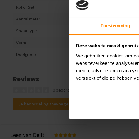
Rol of Set
Set
Aantal meter
12,2 (knippen w
Toestemming
Snaar type
Polyfusion Mul
Vorm
Rond
Deze website maakt gebruik
Doelgroep
Alle spelers, 
We gebruiken cookies om cont
websiteverkeer te analyseren
media, adverteren en analys
Reviews
verstrekt of die ze hebben v
0 beoordelingen
Je beoordeling toevoegen