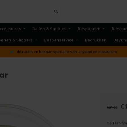
ccessoires
Ballen & Shuttles
Bespannen
Blessu
oenen & Slippers
Bespanservice
Bedrukken
Beyun
MAANDAG t/m VRIJDAG voor 16:00 besteld, Dezelfde dag
verzonden!*
aar
€
€21,99
De Tecnifib