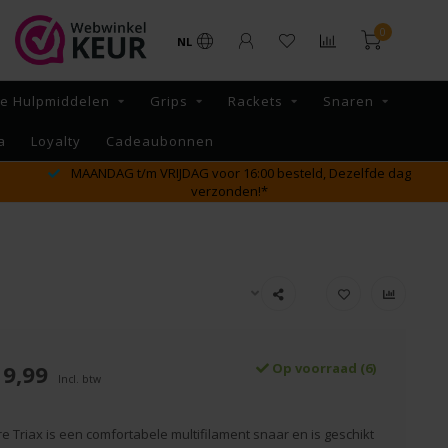
0
NL
re Hulpmiddelen
Grips
Rackets
Snaren
a
Loyalty
Cadeaubonnen
GRATIS verzending vanaf €65,- binnen NL
19,99
Op voorraad (6)
Incl. btw
re Triax is een comfortabele multifilament snaar en is geschikt