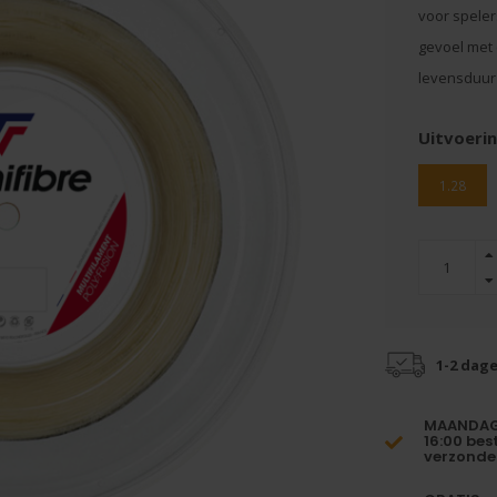
voor speler
gevoel met 
levensduur 
Uitvoerin
1.28
1-2 dag
MAANDAG 
16:00 bes
verzonde