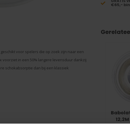
GRATIS v
€65,- bi
Gerelate
 geschikt voor spelers die op zoek zijn naar een
x voorziet in een 50% langere levensduur dankzij
re schokabsorptie dan bij een klassiek
Babolat
12,2M
€2