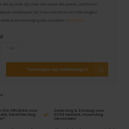
s die op zoek zijn naar een snaar die power, comfort en
elkaar combineert. De Triax voorziet in een 50% langere
dankzij de toevoeging van co-polyes
Lees meer..
g:
1.33
Toevoegen aan winkelwagen
en
t/m VRIJDAG voor
Zaterdag & Zondag voor
teld, Dezelfde dag
23:59 besteld, maandag
n!*
verzonden!