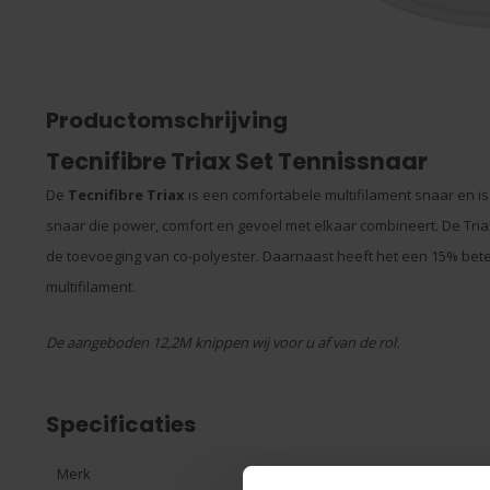
Productomschrijving
Tecnifibre Triax Set Tennissnaar
De
Tecnifibre Triax
is een comfortabele multifilament snaar en is
snaar die power, comfort en gevoel met elkaar combineert. De Tria
de toevoeging van co-polyester. Daarnaast heeft het een 15% bete
multifilament.
De aangeboden 12,2M knippen wij voor u af van de rol.
Specificaties
Merk
Tecnifibre