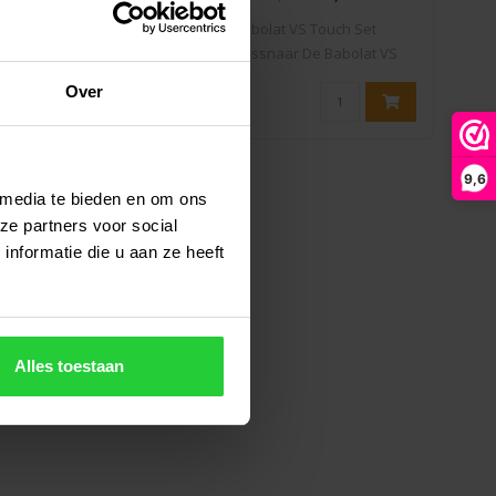
abolat Addixion
Babolat VS Touch Set
issnaar is een
Tennissnaar De Babolat VS
Ten
ilamenten snaar..
Touch is de ..
Over
9,6
 media te bieden en om ons
ze partners voor social
nformatie die u aan ze heeft
Alles toestaan