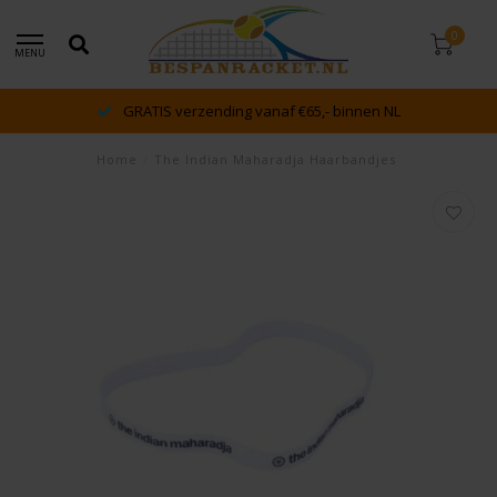
0
MENU
GRATIS verzending vanaf €65,- binnen NL
Home
/
The Indian Maharadja Haarbandjes