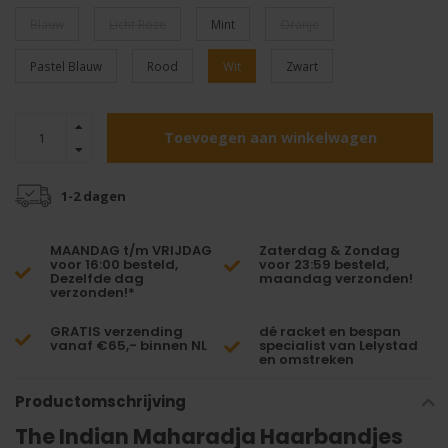
Blauw
Licht Roze
Mint
Oranje
Pastel Blauw
Rood
Wit
Zwart
Toevoegen aan winkelwagen
1-2 dagen
MAANDAG t/m VRIJDAG
Zaterdag & Zondag
voor 16:00 besteld,
voor 23:59 besteld,
Dezelfde dag
maandag verzonden!
verzonden!*
GRATIS verzending
dé racket en bespan
vanaf €65,- binnen NL
specialist van Lelystad
en omstreken
Productomschrijving
The Indian Maharadja Haarbandjes