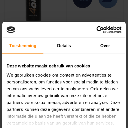
4on Total Grip Spray
Babolat Pure Drive
100ml
Demper 2x
€16,99
€7,50
€8,50
Toestemming
Details
Over
De 4on Total Grip Spray is
De Babolat Drive Damp is
een zeer geavanceerd
een uitstekende
Deze website maakt gebruik van cookies
antislipspra..
trillingsdemper die..
We gebruiken cookies om content en advertenties te
personaliseren, om functies voor social media te bieden
en om ons websiteverkeer te analyseren. Ook delen we
informatie over uw gebruik van onze site met onze
partners voor social media, adverteren en analyse. Deze
partners kunnen deze gegevens combineren met andere
informatie die u aan ze heeft verstrekt of die ze hebben
verzameld op basis van uw gebruik van hun services.