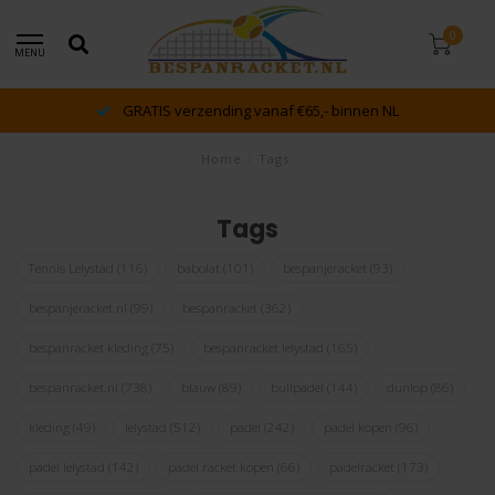
0
MENU
GRATIS verzending vanaf €65,- binnen NL
Home
/
Tags
Tags
Tennis Lelystad
(116)
babolat
(101)
bespanjeracket
(93)
bespanjeracket.nl
(99)
bespanracket
(362)
bespanracket kleding
(75)
bespanracket lelystad
(165)
bespanracket.nl
(738)
blauw
(89)
bullpadel
(144)
dunlop
(86)
kleding
(49)
lelystad
(512)
padel
(242)
padel kopen
(96)
padel lelystad
(142)
padel racket kopen
(66)
padelracket
(173)