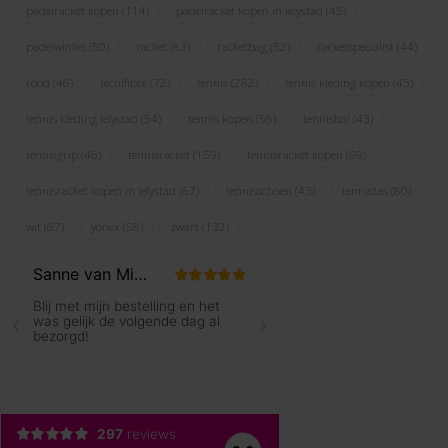
padelracket kopen
(114)
padelracket kopen in lelystad
(45)
padelwinkel
(50)
racket
(83)
racketbag
(52)
racketspecialist
(44)
rood
(46)
tecnifibre
(72)
tennis
(282)
tennis kleding kopen
(45)
tennis kleding lelystad
(54)
tennis kopen
(56)
tennisbal
(43)
tennisgrip
(46)
tennisracket
(159)
tennisracket kopen
(69)
tennisracket kopen in lelystad
(67)
tennisschoen
(43)
tennistas
(80)
wit
(67)
yonex
(58)
zwart
(132)