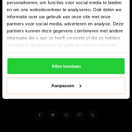
personaliseren, om functies voor social media te bieden
en om ons websiteverkeer te analyseren. Ook delen we
informatie over uw gebruik van onze site met onze
partners voor social media, adverteren en analyse. Deze
partners kunnen deze gegevens combineren met andere
Bespanracket.nl is dé racketspecialist van Lelystad en
informatie die u aan ze heeft verstrekt of die ze hebben
omstreken.
verzameld op basis van uw gebruik van hun services.
Snijdersstraat 6
8224 AA Lelystad
Alles toestaan
Nederland
06-57276080
Aanpassen
info@bespanracket.nl