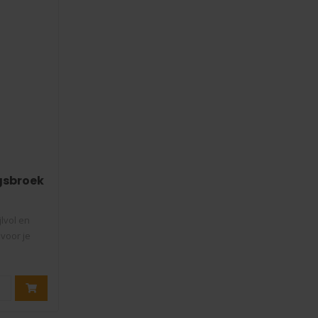
gsbroek
lvol en
voor je