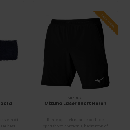
SALE -50%
MIZUNO
Hoofd
Mizuno Laser Short Heren
ssie in dit
Ben je op zoek naar de perfecte
aar best..
sportshort voor tennis, badminton of