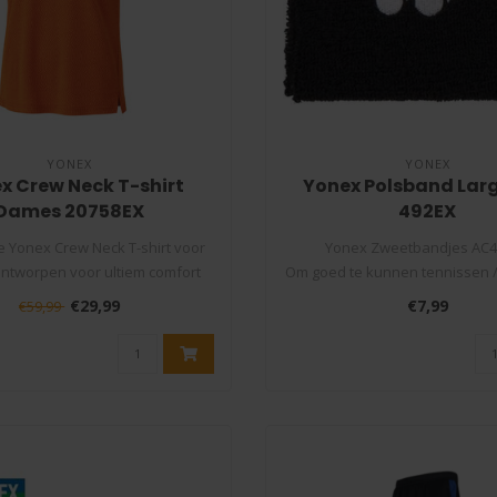
YONEX
YONEX
x Crew Neck T-shirt
Yonex Polsband Lar
Dames 20758EX
492EX
 Yonex Crew Neck T-shirt voor
Yonex Zweetbandjes AC
ntworpen voor ultiem comfort
Om goed te kunnen tennissen 
tijd..
of badmintonn..
€29,99
€7,99
€59,99