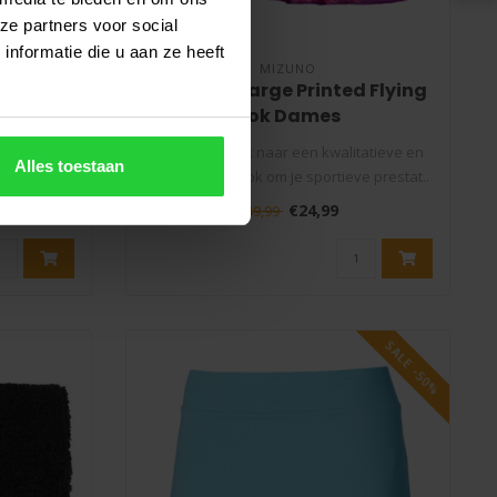
ze partners voor social
nformatie die u aan ze heeft
MIZUNO
nted
Mizuno Charge Printed Flying
mes
Rok Dames
rfecte
Ben je op zoek naar een kwalitatieve en
Alles toestaan
, squash-,
comfortabele rok om je sportieve prestat..
€24,99
€49,99
SALE -50%