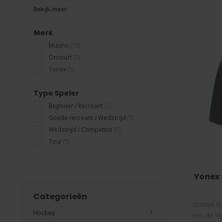
Bekijk meer
Merk
Mizuno
(10)
Oncourt
(2)
Yonex
(5)
Type Speler
Beginner / Recreant
(5)
Goede recreant / Wedstrijd
(5)
Wedstrijd / Competitie
(5)
Tour
(5)
Yonex
Categorieën
Ontdek de
Hockey
met de Yo