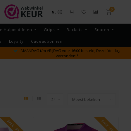
0
NL
re Hulpmiddelen
Grips
Rackets
Snaren
a
Loyalty
Cadeaubonnen
GRATIS verzending vanaf €65,- binnen NL
SALE -50%
SALE -50%