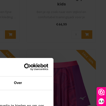
kids
en fijne
Ben je op zoek naar een stijlvol en
 kleding. ..
comfortabel trainingsjack voor je
kinderen? ..
€44,99
SALE -50%
SALE -50%
Over
9,6
 media te bieden en om ons