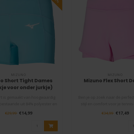
MIZUNO
MIZUNO
o Short Tight Dames
Mizuno Flex Short 
je voor onder jurkje)
t is gemaakt van hoogwaardig
Ben je op zoek naar de perfec
 bestaande uit 84% polyester en
stijl en comfort voor je tennis-
..
€14,99
€17,49
€29,99
€34,99