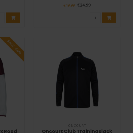
padel deze ..
€24,99
€49,99
SALE -50%
ONCOURT
x Rood
Oncourt Club Trainingsjack