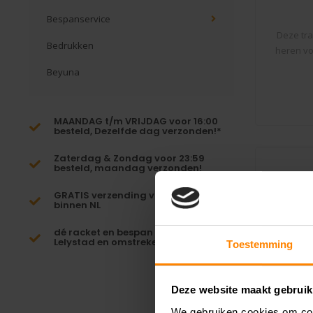
Bespanservice
Deze tr
Bedrukken
heren vo
Beyuna
MAANDAG t/m VRIJDAG voor 16:00
besteld, Dezelfde dag verzonden!*
Zaterdag & Zondag voor 23:59
besteld, maandag verzonden!
GRATIS verzending vanaf €65,-
binnen NL
dé racket en bespan specialist van
Lelystad en omstreken
Toestemming
Deze website maakt gebruik
We gebruiken cookies om cont