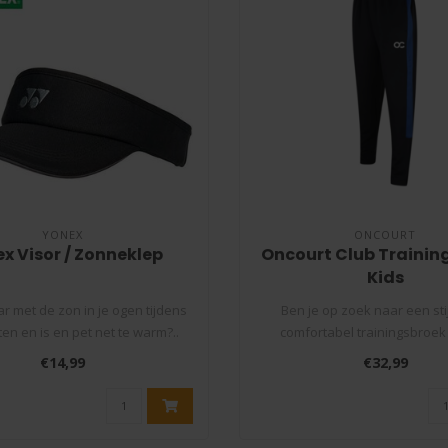
YONEX
ONCOURT
x Visor / Zonneklep
Oncourt Club Trainin
Kids
ar met de zon in je ogen tijdens
Ben je op zoek naar een stij
ten en is en pet net te warm?..
comfortabel trainingsbroek 
kinderen?..
€14,99
€32,99