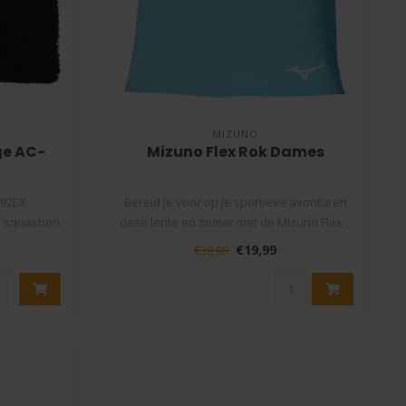
MIZUNO
ge AC-
Mizuno Flex Rok Dames
492EX
Bereid je voor op je sportieve avonturen
/ squashen
deze lente en zomer met de Mizuno Flex ..
€19,99
€39,99