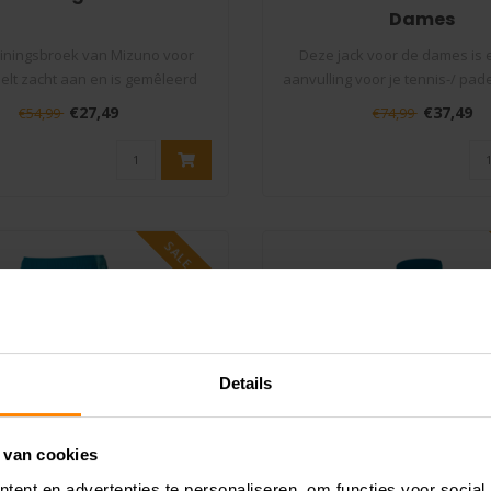
Dames
ainingsbroek van Mizuno voor
Deze jack voor de dames is e
elt zacht aan en is gemêleerd
aanvulling voor je tennis-/ padel
antra..
€27,49
€37,49
€54,99
€74,99
SALE -50%
Details
 van cookies
ent en advertenties te personaliseren, om functies voor social