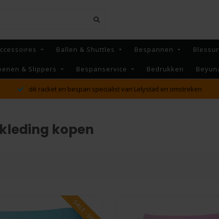
ccessoires
Ballen & Shuttles
Bespannen
Blessu
oenen & Slippers
Bespanservice
Bedrukken
Beyun
MAANDAG t/m VRIJDAG voor 16:00 besteld, Dezelfde dag
verzonden!*
 kleding kopen
SALE -50%