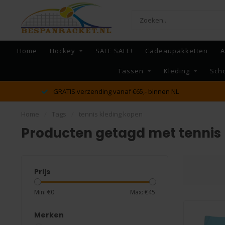
Home
Hockey
SALE SALE!
Cadeaupakketten
A
Tassen
Kleding
Sch
dé racket en bespan specialist van Lelystad en omstreken
Home
/
Tags
/
tennis kleding kopen
Producten getagd met tennis
Prijs
Min: €
0
Max: €
45
Merken