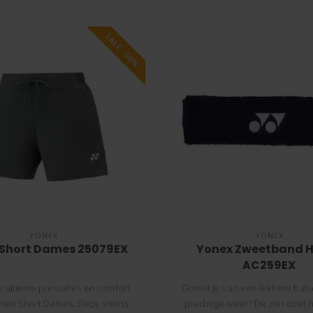
SALE -50%
YONEX
YONEX
 Short Dames 25079EX
Yonex Zweetband 
AC259EX
 ultieme prestaties en comfort
Geniet je van een lekkere balse
nex Short Dames. Deze shorts
prachtige weer? De zon doet h