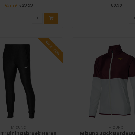
zi..
€29,99
€9,99
€59,99
SALE -50%
MIZUNO
MIZUNO
 Trainingsbroek Heren
Mizuno Jack Bordeau