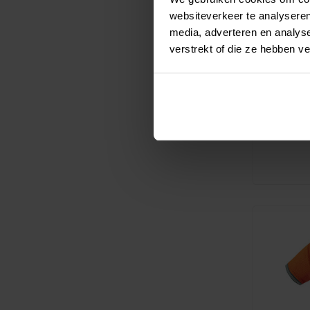
websiteverkeer te analyseren
media, adverteren en analys
verstrekt of die ze hebben v
Miz
Tra
Op zoek n
voor je te