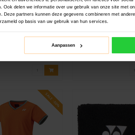
. Ook delen we informatie over uw gebruik van onze site met on
e. Deze partners kunnen deze gegevens combineren met andere i
MIZUNO
MIZUNO
erzameld op basis van uw gebruik van hun services.
uno Charge Printed
Mizuno Charge Pri
iningsbroek Dames
Trainingsjack Da
aar de perfecte trainingsbroek
Ben je op zoek naar de pe
Aanpassen
nnis-, squash-, badminton- of ..
trainingsoutfit voor je tennis-
badmin..
€29,99
€39,99
€59,99
€79,99
SALE -50%