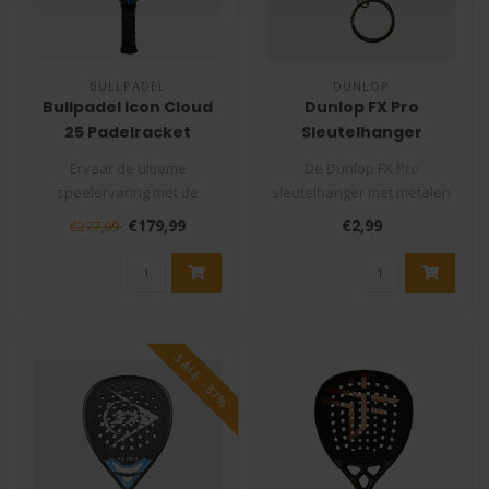
BULLPADEL
DUNLOP
Bullpadel Icon Cloud
Dunlop FX Pro
25 Padelracket
Sleutelhanger
Padelracket 1 stuk
Ervaar de ultieme
De Dunlop FX Pro
speelervaring met de
sleutelhanger met metalen
Bullpadel Icon Cloud 25
padelracket is een schattige
€179,99
€2,99
€277,99
padelracket, het ..
en prakt..
SALE -37%