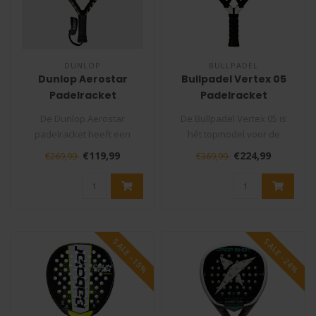
DUNLOP
BULLPADEL
Dunlop Aerostar
Bullpadel Vertex 05
Padelracket
Padelracket
De Dunlop Aerostar
De Bullpadel Vertex 05 is
padelracket heeft een
hét topmodel voor de
Super-premium 16K Carbon
ambitieuze padelspeler die
€119,99
€224,99
€269,99
€369,99
constructie vo..
op zo..
SALE -15%
SALE -24%