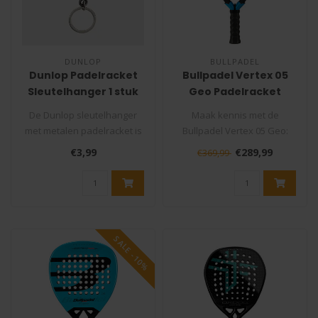
DUNLOP
BULLPADEL
Dunlop Padelracket
Bullpadel Vertex 05
Sleutelhanger 1 stuk
Geo Padelracket
De Dunlop sleutelhanger
Maak kennis met de
met metalen padelracket is
Bullpadel Vertex 05 Geo:
een schattige en praktische
een revolutionair
€3,99
€289,99
€369,99
a..
padelracket dat kr..
SALE -10%