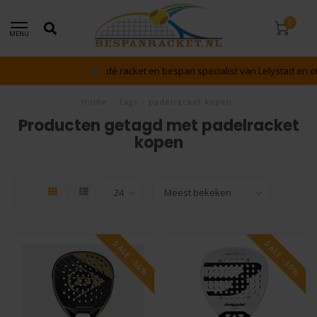
0
MENU
dé racket en bespan specialist van Lelystad en omstreken
Home
/
Tags
/
padelracket kopen
Producten getagd met padelracket
kopen
SALE -56%
SALE -39%