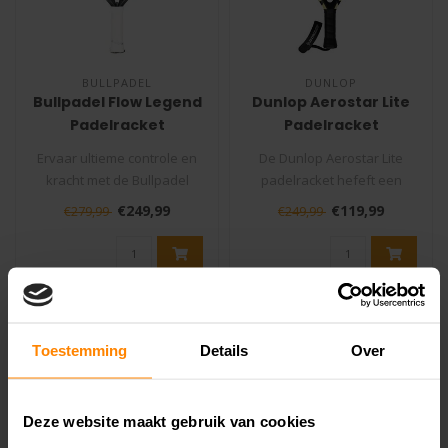
BULLPADEL
DUNLOP
Bullpadel Flow Legend
Dunlop Aerostar Lite
Padelracket
Padelracket
Ervaar ultieme controle en
De Dunlop Aerostar Lite
kracht met de Bullpadel
padelracket hefeft een
Flow Legend, speciaal
Super-premium 16K Carbon
€249,99
€119,99
€279,99
€249,99
ontworp..
construc..
SALE -24%
SALE -7%
Toestemming
Details
Over
Deze website maakt gebruik van cookies