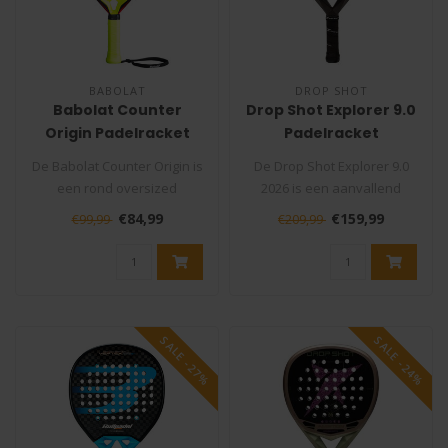
BABOLAT
DROP SHOT
Babolat Counter
Drop Shot Explorer 9.0
Origin Padelracket
Padelracket
De Babolat Counter Origin is
De Drop Shot Explorer 9.0
een rond oversized
2026 is een aanvallend
padelracket voor beginners
padelracket voor
€84,99
€159,99
€99,99
€209,99
met e..
intermediate e..
SALE -27%
SALE -24%