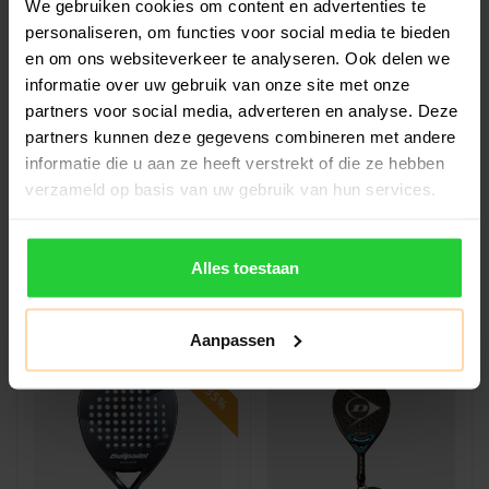
We gebruiken cookies om content en advertenties te
personaliseren, om functies voor social media te bieden
en om ons websiteverkeer te analyseren. Ook delen we
informatie over uw gebruik van onze site met onze
BULLPADEL
BULLPADEL
Bullpadel Hack 04 CMF
Bullpadel Hack 04
partners voor social media, adverteren en analyse. Deze
26 Padelracket
Hybrid 26 Padelracket
partners kunnen deze gegevens combineren met andere
informatie die u aan ze heeft verstrekt of die ze hebben
Ontketen een storm op de
Ontketen een storm op de
verzameld op basis van uw gebruik van hun services.
padelbaan met de Bullpadel
padelbaan met de Bullpadel
Hack 04 CMF 26! Dit innovati..
Hack 04 Hybrid! Dit innovati..
€249,99
€264,99
€269,99
€349,99
Alles toestaan
Aanpassen
SALE -35%