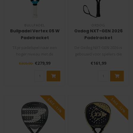
BULLPADEL
OXDOG
Bullpadel Vertex 05 W
Oxdog NXT-GEN 2026
Padelracket
Padelracket
Til je padelspel naar een
De Oxdog NXT-GEN 2026 is
hoger niveau met de
gebouwd voor spelers die
Bullpadel Vertex 05 W! Dit
een padelracket willen dat
€279,99
€161,99
€309,99
topmode..
dir..
SALE -11%
SALE -52%