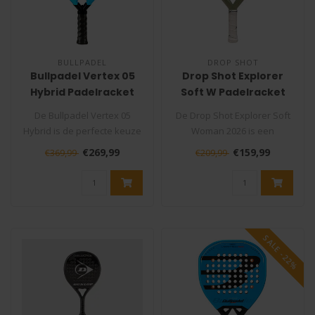
BULLPADEL
DROP SHOT
Bullpadel Vertex 05
Drop Shot Explorer
Hybrid Padelracket
Soft W Padelracket
De Bullpadel Vertex 05
De Drop Shot Explorer Soft
Hybrid is de perfecte keuze
Woman 2026 is een
voor de allround
veelzijdig padelracket voor
€269,99
€159,99
€369,99
€209,99
padelspeler ..
halfgev..
SALE -22%