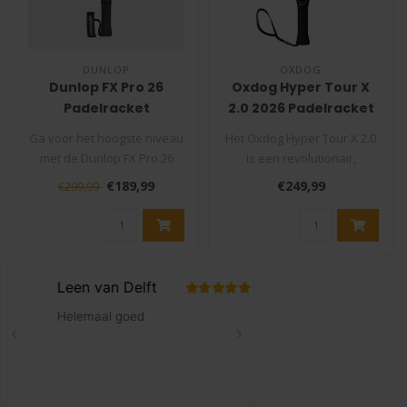
DUNLOP
OXDOG
Dunlop FX Pro 26
Oxdog Hyper Tour X
Padelracket
2.0 2026 Padelracket
Ga voor het hoogste niveau
Het Oxdog Hyper Tour X 2.0
met de Dunlop FX Pro 26
is een revolutionair,
Padelracket! Dit racket is
medium balans en
€189,99
€249,99
€299,99
sp..
druppelvormig ..