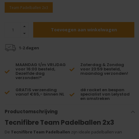
Team Padelballen 2x3
Toevoegen aan winkelwagen
1-2 dagen
MAANDAG t/m VRIJDAG
Zaterdag & Zondag
voor 16:00 besteld,
voor 23:59 besteld,
Dezelfde dag
maandag verzonden!
verzonden!*
GRATIS verzending
dé racket en bespan
vanaf €65,- binnen NL
specialist van Lelystad
en omstreken
Productomschrijving
Tecnifibre Team Padelballen 2x3
De
Tecnifibre Team Padelballen
zijn ideale padelballen van