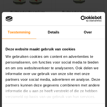
Bullpadel Premium
Bullpadel Premium
Pro Padelballen 2x3
Pro Padelballen 3
stuks
stuks
€14,38
€7,99
€19,98
€9,99
Toestemming
Details
Over
Bullpadel is hét merk die
Bullpadel is hét merk die
speciaal ontworpen is voor
speciaal ontworpen is voor
padel. ..
padel. ..
Deze website maakt gebruik van cookies
We gebruiken cookies om content en advertenties te
personaliseren, om functies voor social media te bieden
en om ons websiteverkeer te analyseren. Ook delen we
informatie over uw gebruik van onze site met onze
partners voor social media, adverteren en analyse. Deze
partners kunnen deze gegevens combineren met andere
informatie die u aan ze heeft verstrekt of die ze hebben
verzameld op basis van uw gebruik van hun services.