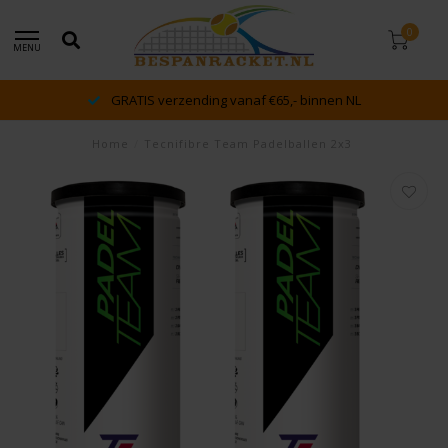
0
MENU
dé racket en bespan specialist van Lelystad en oms
Home
/
Tecnifibre Team Padelballen 2x3