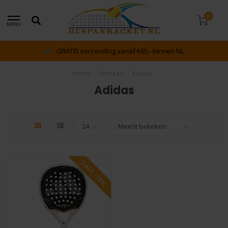
0
MENU
GRATIS verzending vanaf €65,- binnen NL
Home
/
Merken
/
Adidas
Adidas
SALE -18%