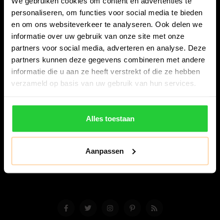
We gebruiken cookies om content en advertenties te
personaliseren, om functies voor social media te bieden
en om ons websiteverkeer te analyseren. Ook delen we
informatie over uw gebruik van onze site met onze
partners voor social media, adverteren en analyse. Deze
partners kunnen deze gegevens combineren met andere
Bespanracket.nl is dé racketspecialist van Lelystad en
informatie die u aan ze heeft verstrekt of die ze hebben
omstreken.
verzameld op basis van uw gebruik van hun services.
Snijdersstraat 6
8224 AA Lelystad
Alles toestaan
Nederland
06-57276080
Aanpassen
info@bespanracket.nl